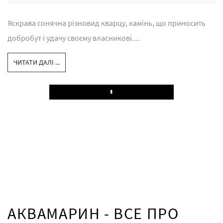
Яскрава сонячна різновид кварцу, камінь, що приносить
добробут і удачу своєму власникові....
ЧИТАТИ ДАЛІ ...
Play
АКВАМАРИН - ВСЕ ПРО