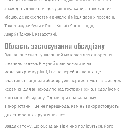
знаходять лише там, де є давні вулкани, а також в тих
місцях, де археологами виявлені місця давніх поселень.
Такі знахідки були в Росії, Китаї і Японії, Індії,
Азербайджані, Казахстані.
Область застосування обсидіану
Вулканічне скло - унікальний матеріал для створення
ідеального леза. Ріжучий край виходить на
молекулярному рівні, і це не перебільшення. Це
властивість оцінили зброярі, експериментують зі складом
кераміки для винаходу понад гострих ножів. Недоліком є
крихкість обсидіану. Однак при правильному
використанні і це не перешкода. Камінь використовують
для створення хірургічних лез.
Завдяки тому, що обсидіан відмінно полірується, його