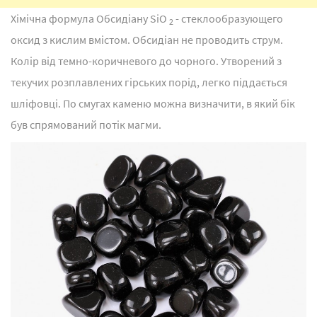
Хімічна формула Обсидіану SiO
- стеклообразующего
2
оксид з кислим вмістом. Обсидіан не проводить струм.
Колір від темно-коричневого до чорного. Утворений з
текучих розплавлених гірських порід, легко піддається
шліфовці. По смугах каменю можна визначити, в який бік
був спрямований потік магми.