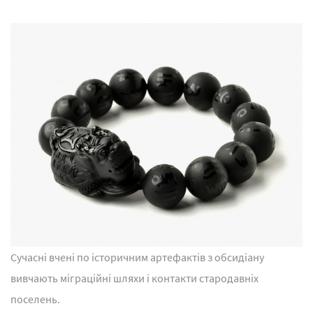
Сучасні вчені по історичним артефактів з обсидіану
вивчають міграційні шляхи і контакти стародавніх
поселень.