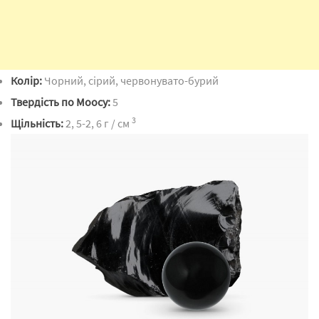
Колір:
Чорний, сірий, червонувато-бурий
Твердість по Моосу:
5
3
Щільність:
2, 5-2, 6 г / см