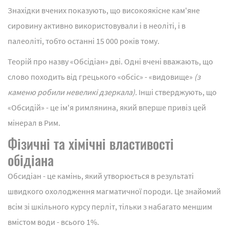
Знахідки вчених показують, що високоякісне кам'яне
сировину активно використовували і в неоліті, і в
палеоліті, тобто останні 15 000 років тому.
Теорій про назву «Обсідіан» дві. Одні вчені вважають, що
слово походить від грецького «обсіс» - «видовище»
(з
каменю робили невеликі дзеркала).
Інші стверджують, що
«Обсидій» - це ім'я римлянина, який вперше привіз цей
мінерал в Рим.
Фізичні та хімічні властивості
обідіана
Обсидіан - це камінь, який утворюється в результаті
швидкого охолодження магматичної породи. Це знайомий
всім зі шкільного курсу перліт, тільки з набагато меншим
вмістом води - всього 1%.