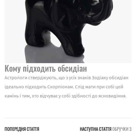
Кому підходить обсидіан
Астрологи стверджують, що з усіх знаків Зодіаку обсидіан
ідеально підходить Скорпіонам. Слід мати при собі цей
камінь і тим, хто відчуває у собі здібності до ясновидіння.
ПОПЕРЕДНЯ СТАТТЯ
НАСТУПНА СТАТТЯ
ОБРУЧКИ З