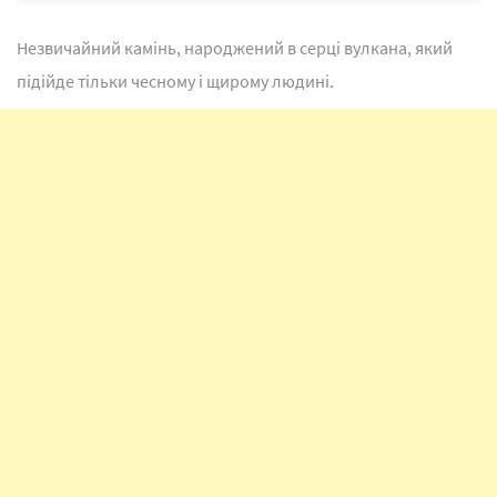
Незвичайний камінь, народжений в серці вулкана, який
підійде тільки чесному і щирому людині.