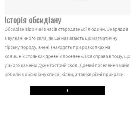
Історія обсидіану
Обсидіан відомий з часів стародавньої людини. Знаряддя
з вулканічного скла, як ще називають цю магматичну
гірську породу, вчені знаходять при розкопках на
колишніх стоянках древніх поселень. Вся справа в тому, що
у цього каменю дуже гострий скол. Древні поселення майя
робили з обсидіану списи, кілки, а також різні прикраси.
Play