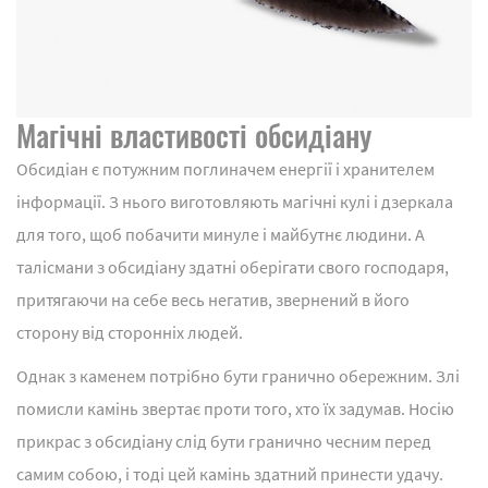
Магічні властивості обсидіану
Обсидіан є потужним поглиначем енергії і хранителем
інформації. З нього виготовляють магічні кулі і дзеркала
для того, щоб побачити минуле і майбутнє людини. А
талісмани з обсидіану здатні оберігати свого господаря,
притягаючи на себе весь негатив, звернений в його
сторону від сторонніх людей.
Однак з каменем потрібно бути гранично обережним. Злі
помисли камінь звертає проти того, хто їх задумав. Носію
прикрас з обсидіану слід бути гранично чесним перед
самим собою, і тоді цей камінь здатний принести удачу.