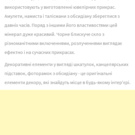
використовують у виготовленні ювелірних прикрас.
Амулети, намиста і талісмани з обсидіану збереглися з
давніх часів. Поряд з іншими його властивостями цей
мінерал дуже красивий. Чорне блискуче скло з
різноманітними включеннями, розлученнями виглядає
ефектно і на сучасних прикрасах.
Декоративні елементи у вигляді шкатулок, канцелярських
підставок, фоторамок з обсидіану - це оригінальні
елементи декору, які знайдуть місце в будь-якому інтер'єрі.