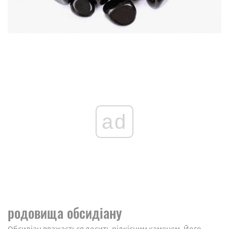
ad
родовища обсидіану
Обсидіан вважається досить рідкісним каменем. Його