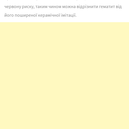
червону риску, таким чином можна відрізнити гематит від
його поширеної керамічної імітації.