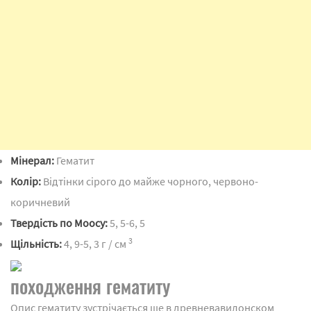
Мінерал:
Гематит
Колір:
Відтінки сірого до майже чорного, червоно-
коричневий
Твердість по Моосу:
5, 5-6, 5
3
Щільність:
4, 9-5, 3 г / см
походження гематиту
Опис гематиту зустрічається ще в древневавилонском