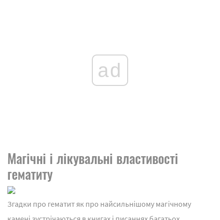
ad
Магічні і лікувальні властивості
гематиту
Згадки про гематит як про найсильнішому магічному
камені зустрічаються в книгах і писаннях багатьох