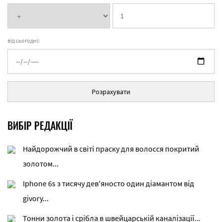
від сьогодні:
Розрахувати
ВИБІР РЕДАКЦІЇ
Найдорожчий в світі праску для волосся покритий
золотом...
Iphone 6s з тисячу дев'яносто один діамантом від
givory...
Тонни золота і срібла в швейцарській каналізації...