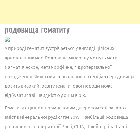
родовища гематиту
У природі гематит зустрічається у вигляді цілісних
кристалічних мас. Родовища мінералу можуть мати
магматическое, метаморфічне, гідротермальної
походження. Якщо окислювальний потенціал середовища
досить високий, освіту гематитової породи може
відбуватися зі швидкістю до 1 м в рік.
Гематиту є цінним промисловим джерелом заліза, його
зміст в мінеральної руді сягає 70%. Найбільші родовища
розташовані на території Росії, США, Швейцарії та Італії.