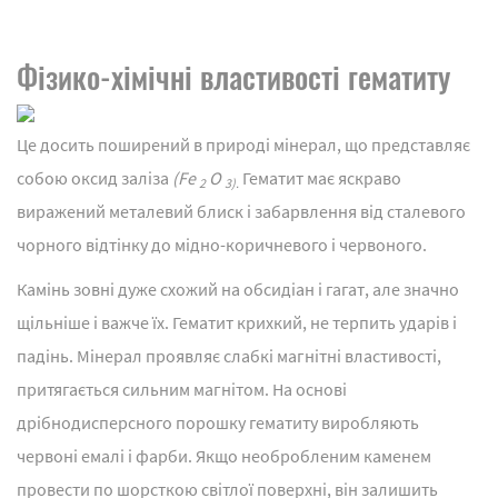
Фізико-хімічні властивості гематиту
Це досить поширений в природі мінерал, що представляє
собою оксид заліза
(Fe
O
Гематит має яскраво
2
3).
виражений металевий блиск і забарвлення від сталевого
чорного відтінку до мідно-коричневого і червоного.
Камінь зовні дуже схожий на обсидіан і гагат, але значно
щільніше і важче їх. Гематит крихкий, не терпить ударів і
падінь. Мінерал проявляє слабкі магнітні властивості,
притягається сильним магнітом. На основі
дрібнодисперсного порошку гематиту виробляють
червоні емалі і фарби. Якщо необробленим каменем
провести по шорсткою світлої поверхні, він залишить