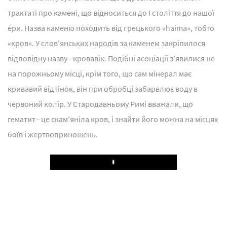
трактаті про камені, що відноситься до I століття до нашої
ери. Назва каменю походить від грецького «haima», тобто
«кров». У слов'янських народів за каменем закріпилося
відповідну назву - кровавік. Подібні асоціації з'явилися не
на порожньому місці, крім того, що сам мінерал має
кривавий відтінок, він при обробці забарвлює воду в
червоний колір. У Стародавньому Римі вважали, що
гематит - це скам'яніла кров, і знайти його можна на місцях
боїв і жертвоприношень.
Play