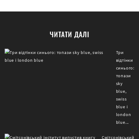
ЧИТАТИ ДАЛІ
Три
відтінки
синього:
топази
sky
blue,
swiss
blue і
london
blue...
Смітсонівський