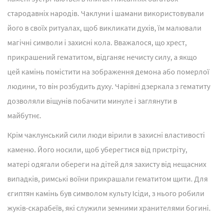
стародавніх народів. Чаклуни і шамани використовували
його в своїх ритуалах, щоб викликати духів, їм малювали
магічні символи і захисні кола. Вважалося, що хрест,
прикрашений гематитом, відганяє нечисту силу, а якщо
цей камінь помістити на зображення демона або померлої
людини, то він розбудить духу. Чарівні дзеркала з гематиту
дозволяли віщунів побачити минуле і заглянути в
майбутнє.
Крім чаклунський сили люди вірили в захисні властивості
каменю. Його носили, щоб уберегтися від пристріту,
матері одягали обереги на дітей для захисту від нещасних
випадків, римські воїни прикрашали гематитом щити. Для
єгиптян камінь був символом культу Ісіди, з нього робили
жуків-скарабеїв, які служили земними хранителями богині.