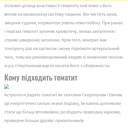
Основні цілющі властивості гематиту пов'язані з його
вплив на кровоносну систему людини. Він чистить кров,
зміцнює судини, нормалізує рівень гемоглобіну. При ранах
і порізах гематит зупиняє кровотечу, знімає запалення і
сприяє швидкому загоєнню. Крім того, мінерал має
тонізуючу дію на організм і може піднімати артеріальний
тиск, тому він рекомендований людям зі зниженим тиском,
а ось гіпертонікам варто носити його з обережністю.
Кому підходить гематит
Астрологи радять гематит як талісман Скорпіонам і Овнам.
Це енергетично сильні знаки Зодіаку, їм камінь допоможе
стати ще більш впливовою, розбудить природну харизму,
приверне більше друзів і прихильників.