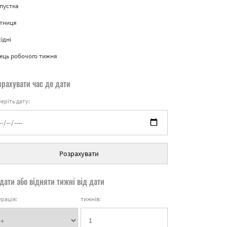
пустка
ятниця
ідні
ець робочого тижня
зрахувати час до дати
еріть дату:
Розрахувати
дати або відняти тижні від дати
рація:
тижнів: