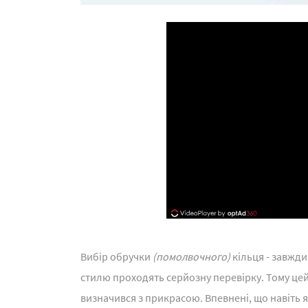
Вибір обручки
(помолвочного)
кільця - завжди
стилю проходять серйозну перевірку. Тому цей 
визначився з прикрасою. Впевнені, що навіть я