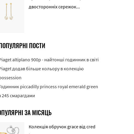
двосторонніх сережок...
ПОПУЛЯРНІ ПОСТИ
Piaget altiplano 900p - найтонші годинник в світі
Piaget додав більше кольору в колекцію
possession
Годинник piccadilly princess royal emerald green
з 245 смарагдами
ОПУЛЯРНІ ЗА МІСЯЦЬ
Колекція обручок grace від cred