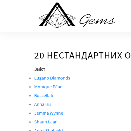
Skip
to
the
content
20 НЕСТАНДАРТНИХ О
Зміст
Lugano Diamonds
Monique Péan
Buccellati
Anna Hu
Jemma Wynne
Shaun Lean
Anna Sheffield