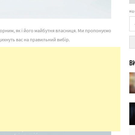
від
орним, як і його майбутня власниця. Ми пропонуємо
адихнуть вас на правильний вибір.
ВИ