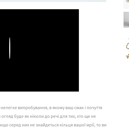
Play
 нелегке випробування, в якому ваш смак і почуття
огляд буде як ніколи до речі для тих, хто ще не
кщо серед них не знайдеться кільця вашої мрії, то ви