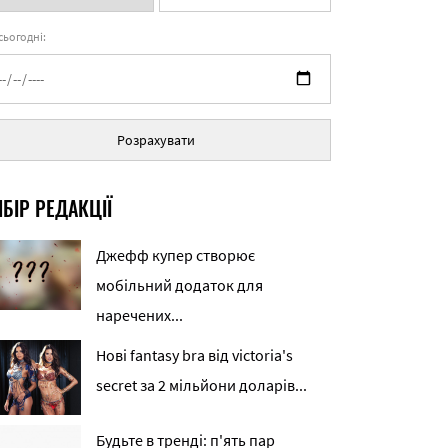
 сьогодні:
Розрахувати
БІР РЕДАКЦІЇ
Джефф купер створює
мобільний додаток для
наречених...
Нові fantasy bra від victoria's
secret за 2 мільйони доларів...
Будьте в тренді: п'ять пар