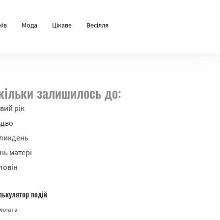
нів
Мода
Цікаве
Весілля
кільки залишилось до:
вий рік
здво
ликдень
нь матері
ловін
лькулятор подій
рплата