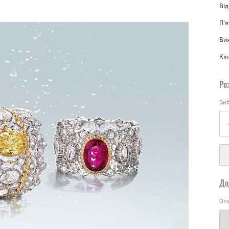
Від
П'
Вих
Кін
Ро
Виб
До
Опе