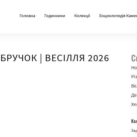
Головна
Годинники
Колекції
Енциклопедія Каме
БРУЧОК | ВЕСІЛЛЯ 2026
С
Но
Рі
Ве
Де
Хе
Ка
За