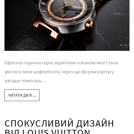
Ефектна годинна серія, відмітною ознакою якої стала
увігнута зона циферблата, через що форма корпусу
нагадує півмісяць....
ЧИТАТИ ДАЛІ ...
СПОКУСЛИВИЙ ДИЗАЙН
ВІД LOUIS VUITTON