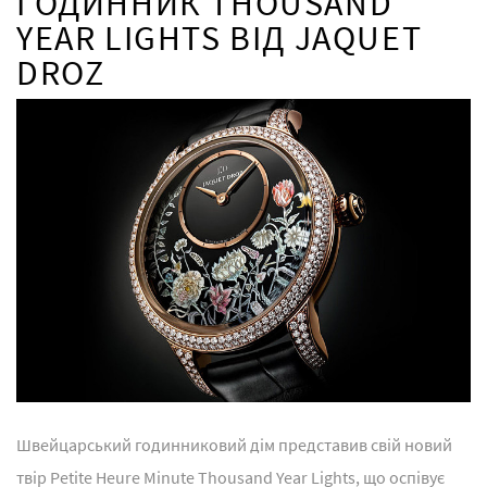
ГОДИННИК THOUSAND
YEAR LIGHTS ВІД JAQUET
DROZ
Швейцарський годинниковий дім представив свій новий
твір Petite Heure Minute Thousand Year Lights, що оспівує