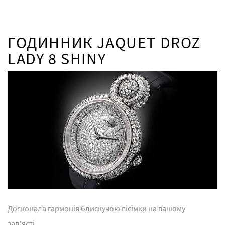
ГОДИННИК JAQUET DROZ
LADY 8 SHINY
Досконала гармонія блискучою вісімки на вашому
зап'ясті....