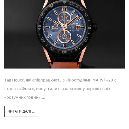
Tag Heuer, які співпрацюють з кіностудіями MARV і «20-е
століття Фокс», випустили ексклюзивну версію своїх
«розумних годин»....
ЧИТАТИ ДАЛІ ...