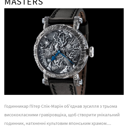
MASTERS
Годинникар Пітер Спік-Марін об'єднав зусилля з трьома
висококласними гравіровщіка, щоб створити унікальний
годинник, натхненні культовим японським храмом....