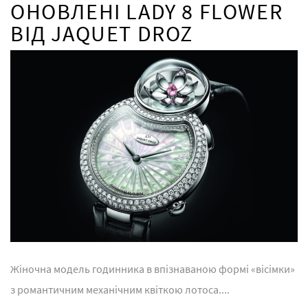
ОНОВЛЕНІ LADY 8 FLOWER
ВІД JAQUET DROZ
Жіночна модель годинника в впізнаваною формі «вісімки»
з романтичним механічним квіткою лотоса....