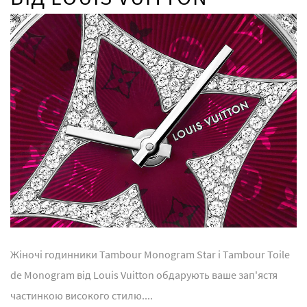
Жіночі годинники Tambour Monogram Star і Tambour Toile
de Monogram від Louis Vuitton обдарують ваше зап'ястя
частинкою високого стилю....