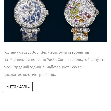
Годинники Lady Jour des Fleurs були створені під
натхненням від колекції Poetic Complications, і об'єднують
в собі традиції годинної майстерності і сучасні
високотехнологічні рішення....
ЧИТАТИ ДАЛІ ...