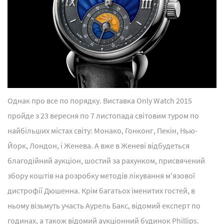
Однак про все по порядку. Виставка Only Watch 2015
пройде з 23 вересня по 7 листопада світовим туром по
найбільших містах світу: Монако, Гонконг, Пекін, Нью-
Йорк, Лондон, і Женева. А вже в Женеві відбудеться
благодійний аукціон, шостий за рахунком, присвячений
збору коштів на розробку методів лікування м'язової
дистрофії Дюшенна. Крім багатьох іменитих гостей, в
ньому візьмуть участь Аурель Бакс, відомий експерт по
годинах, а також відомий аукціонний будинок Phillips.