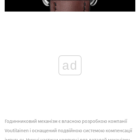
ad
Годинниковий механізм є власною розробкою компанії
Voutilainen і оснащений подвійною системою компенсації
імпульсу. Нижні частини корпусу і ряд деталей механізму