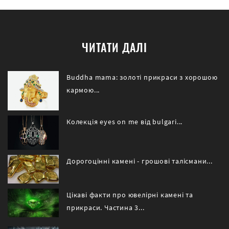
ЧИТАТИ ДАЛІ
Buddha mama: золоті прикраси з хорошою
кармою...
Колекція eyes on me від bulgari...
Дорогоцінні камені - грошові талісмани...
Цікаві факти про ювелірні камені та
прикраси. Частина 3...