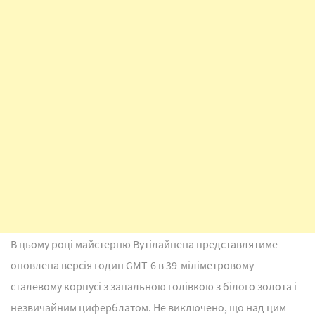
В цьому році майстерню Вутілайнена представлятиме
оновлена версія годин GMT-6 в 39-міліметровому
сталевому корпусі з запальною голівкою з білого золота і
незвичайним циферблатом. Не виключено, що над цим