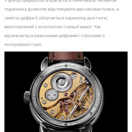
У центрі циферблата красується синя емаль. Механізм
годинника дозволяє відстежувати два часових пояси, а
замість цифри 6 обертається індикатор дня і ночі,
виготовлений з золотистою і синьої емалі. Час
відзначається римськими цифрами і стрілками з
полірованої сталі.