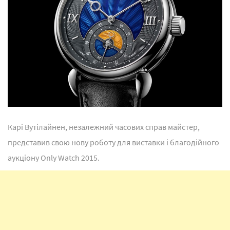
Карі Вутілайнен, незалежний часових справ майстер,
представив свою нову роботу для виставки і благодійного
аукціону Only Watch 2015.