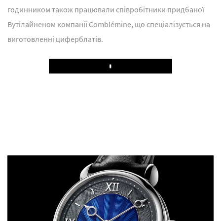
годинником також працювали співробітники придбаної
Вутілайненом компанії Comblémine, що спеціалізується на
виготовленні циферблатів.
Play