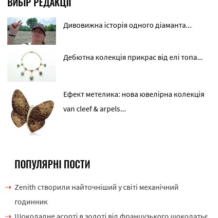
ВИБІР РЕДАКЦІЇ
Дивовижна історія одного діаманта...
Дебютна колекція прикрас від елі топа...
Ефект метелика: нова ювелірна колекція
van cleef & arpels...
ПОПУЛЯРНІ ПОСТИ
Zenith створили найточніший у світі механічний
годинник
Шоколадне асорті в золоті від французького шоколатьє