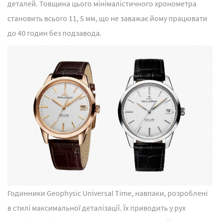
деталей. Товщина цього мінімалістичного хронометра
становить всього 11, 5 мм, що не заважає йому працювати
до 40 годин без подзавода.
Годинники Geophysic Universal Time, навпаки, розроблені
в стилі максимальної деталізації. Їх приводить у рух