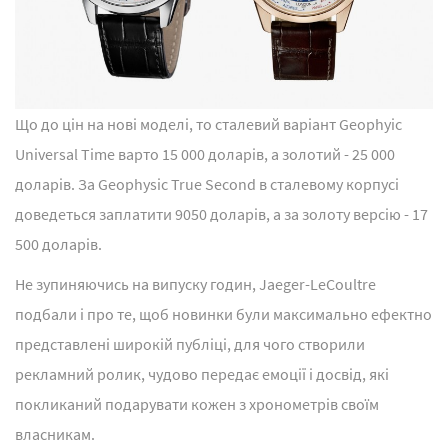
Що до цін на нові моделі, то сталевий варіант Geophyic
Universal Time варто 15 000 доларів, а золотий - 25 000
доларів. За Geophysic True Second в сталевому корпусі
доведеться заплатити 9050 доларів, а за золоту версію - 17
500 доларів.
Не зупиняючись на випуску годин, Jaeger-LeCoultre
подбали і про те, щоб новинки були максимально ефектно
представлені широкій публіці, для чого створили
рекламний ролик, чудово передає емоції і досвід, які
покликаний подарувати кожен з хронометрів своїм
власникам.