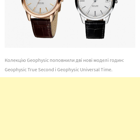
Колекцію Geophysic поповнили дві нові моделі годин:
Geophysic True Second і Geophysic Universal Time.