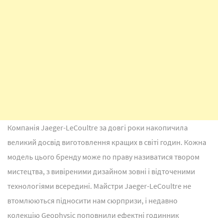
Компанія Jaeger-LeCoultre за довгі роки накопичила
великий досвід виготовлення кращих в світі годин. Кожна
модель цього бренду може по праву називатися твором
мистецтва, з вивіреними дизайном зовні і відточеними
технологіями всередині. Майстри Jaeger-LeCoultre не
втомлюються підносити нам сюрпризи, і недавно
колекцію Geophysic поповнили ефектні годинник