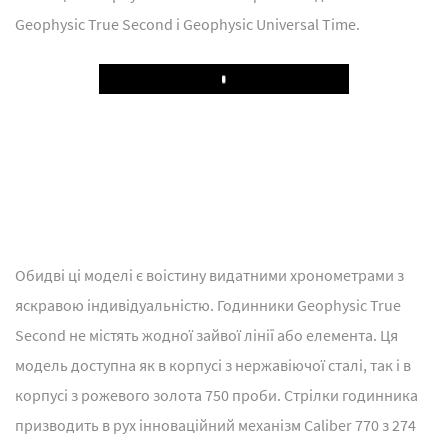
Geophysic True Second і Geophysic Universal Time.
Play
Обидві ці моделі є воістину видатними хронометрами з
яскравою індивідуальністю. Годинники Geophysic True
Second не містять жодної зайвої лінії або елемента. Ця
модель доступна як в корпусі з нержавіючої сталі, так і в
корпусі з рожевого золота 750 проби. Стрілки годинника
призводить в рух інноваційний механізм Caliber 770 з 274