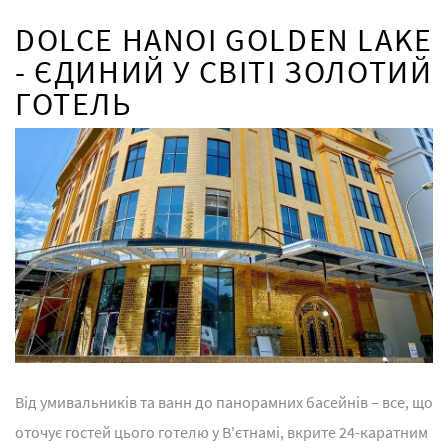
DOLCE HANOI GOLDEN LAKE
- ЄДИНИЙ У СВІТІ ЗОЛОТИЙ
ГОТЕЛЬ
Від умивальників та ванн до панорамних басейнів – все, що
оточує гостей цього готелю у В'єтнамі, вкрите 24-каратним