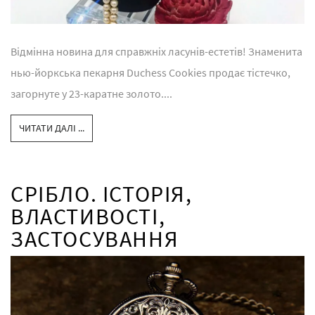
Відмінна новина для справжніх ласунів-естетів! Знаменита
нью-йоркська пекарня Duchess Cookies продає тістечко,
загорнуте у 23-каратне золото....
ЧИТАТИ ДАЛІ ...
СРІБЛО. ІСТОРІЯ,
ВЛАСТИВОСТІ,
ЗАСТОСУВАННЯ