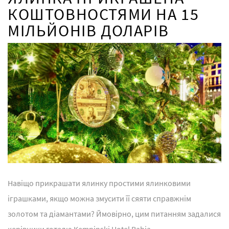
КОШТОВНОСТЯМИ НА 15
МІЛЬЙОНІВ ДОЛАРІВ
Навіщо прикрашати ялинку простими ялинковими
іграшками, якщо можна змусити її сяяти справжнім
золотом та діамантами? Ймовірно, цим питанням задалися
керівники готелю Kempinski Hotel Bahia....