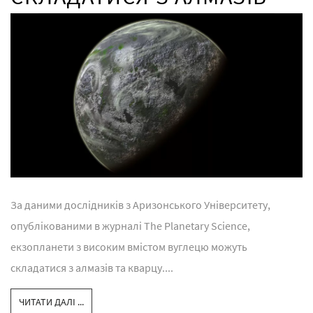
За даними дослідників з Аризонського Університету,
опублікованими в журналі The Planetary Science,
екзопланети з високим вмістом вуглецю можуть
складатися з алмазів та кварцу....
ЧИТАТИ ДАЛІ ...