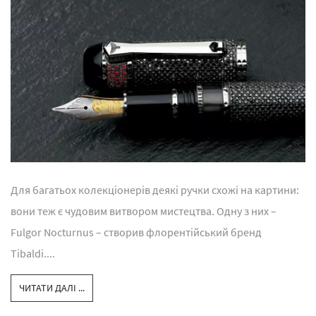
Для багатьох колекціонерів деякі ручки схожі на картини:
вони теж є чудовим витвором мистецтва. Одну з них –
Fulgor Nocturnus – створив флорентійський бренд
Tibaldi....
ЧИТАТИ ДАЛІ ...