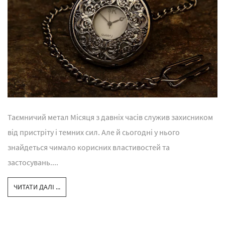
Таємничий метал Місяця з давніх часів служив захисником
від пристріту і темних сил. Але й сьогодні у нього
знайдеться чимало корисних властивостей та
застосувань....
ЧИТАТИ ДАЛІ ...