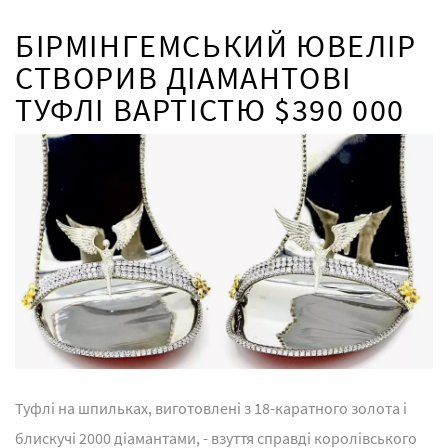
БІРМІНГЕМСЬКИЙ ЮВЕЛІР
СТВОРИВ ДІАМАНТОВІ
ТУФЛІ ВАРТІСТЮ $390 000
Туфлі на шпильках, виготовлені з 18-каратного золота і
блискучі 2000 діамантами, - взуття справді королівського