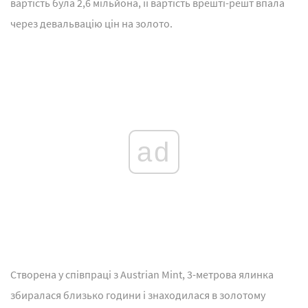
вартість була 2,6 мільйона, її вартість врешті-решт впала
через девальвацію цін на золото.
ad
Створена у співпраці з Austrian Mint, 3-метрова ялинка
збиралася близько години і знаходилася в золотому