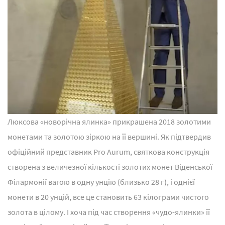
Люксова «новорічна ялинка» прикрашена 2018 золотими
монетами та золотою зіркою на її вершині. Як підтвердив
офіційний представник Pro Aurum, святкова конструкція
створена з величезної кількості золотих монет Віденської
Філармонії вагою в одну унцію (близько 28 г), і однієї
монети в 20 унцій, все це становить 63 кілограми чистого
золота в цілому. І хоча під час створення «чудо-ялинки» її