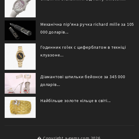
Механічна пір'яна ручка richard mille за 105
000 доларів...
Годинник rolex c циферблатом в техніці
клуазоне...
Діамантові шпильки бейонсе за 345 000
доларів...
Найбільше золоте кільце в світі...
� Copyright a-gems.com 2026.