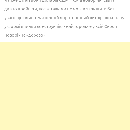
майже 2 мільйони доларів США. І хоча новорічні свята
давно пройшли, все ж таки ми не могли залишити без
уваги ще один тематичний дорогоцінний витвір: виконану
у формі ялинки конструкцію - найдорожче у всій Європі
новорічне «дерево».