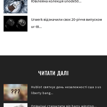
Ювілейна колекція unode50...
Urwerk відзначили своє 20-річчя випуском
ur-t8...
ЧИТАТИ ДАЛІ
Hublot святкує день незалежності сша з us
liberty bang...
Опівнічні сталактити від harry winston...