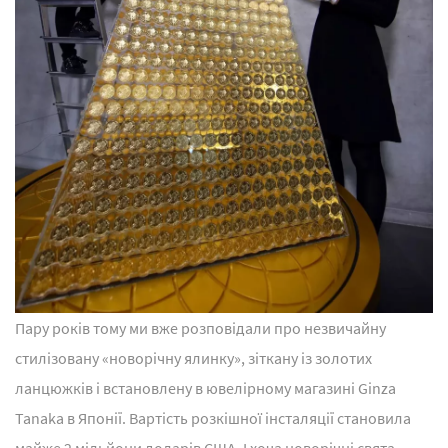
Пару років тому ми вже розповідали про незвичайну
стилізовану «новорічну ялинку», зіткану із золотих
ланцюжків і встановлену в ювелірному магазині Ginza
Tanaka в Японії. Вартість розкішної інсталяції становила