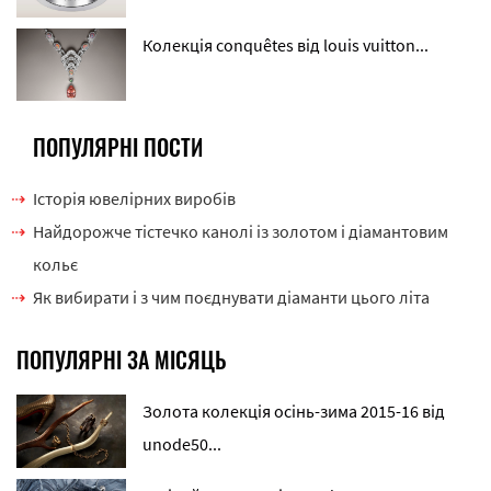
Колекція conquêtes від louis vuitton...
ПОПУЛЯРНІ ПОСТИ
Історія ювелірних виробів
Найдорожче тістечко канолі із золотом і діамантовим
кольє
Як вибирати і з чим поєднувати діаманти цього літа
ПОПУЛЯРНІ ЗА МІСЯЦЬ
Золота колекція осінь-зима 2015-16 від
unode50...