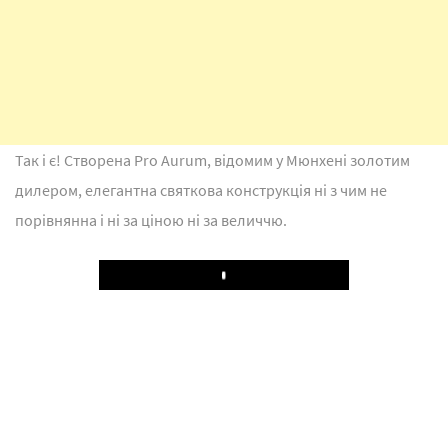
Так і є! Створена Pro Aurum, відомим у Мюнхені золотим
дилером, елегантна святкова конструкція ні з чим не
порівнянна і ні за ціною ні за величчю.
Play