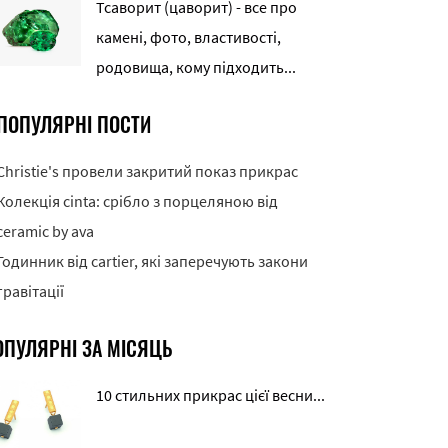
Тсаворит (цаворит) - все про
камені, фото, властивості,
родовища, кому підходить...
ПОПУЛЯРНІ ПОСТИ
Christie's провели закритий показ прикрас
Колекція cinta: срібло з порцеляною від
ceramic by ava
Годинник від cartier, які заперечують закони
гравітації
ОПУЛЯРНІ ЗА МІСЯЦЬ
10 стильних прикрас цієї весни...