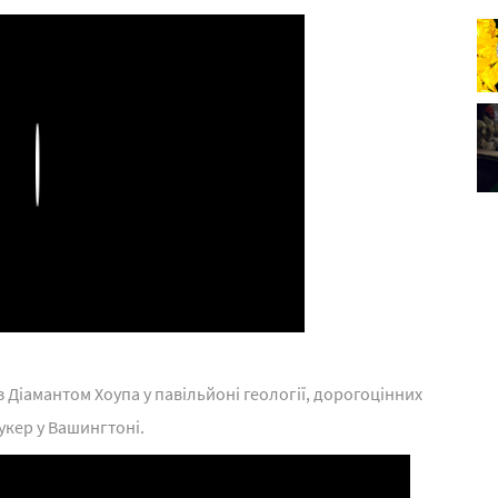
Play
 Діамантом Хоупа у павільйоні геології, дорогоцінних
укер у Вашингтоні.