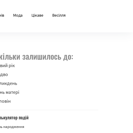
нів
Мода
Цікаве
Весілля
кільки залишилось до:
вий рік
здво
ликдень
нь матері
ловін
лькулятор подій
нь народження