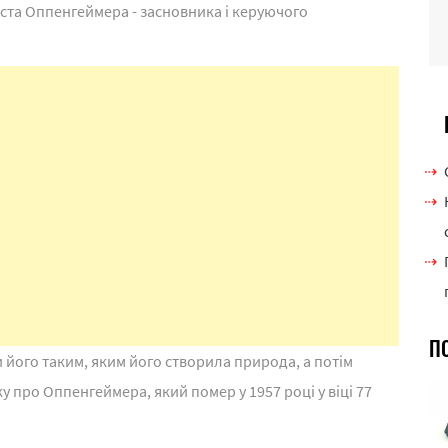
еста Оппенгеймера - засновника і керуючого
П
 його таким, яким його створила природа, а потім
у про Оппенгеймера, який помер у 1957 році у віці 77