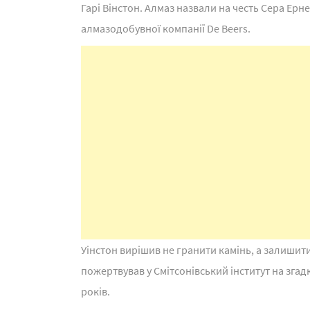
Гарі Вінстон. Алмаз назвали на честь Сера Ерн
алмазодобувної компанії De Beers.
Уінстон вирішив не гранити камінь, а залишити
пожертвував у Смітсонівський інститут на згадк
років.