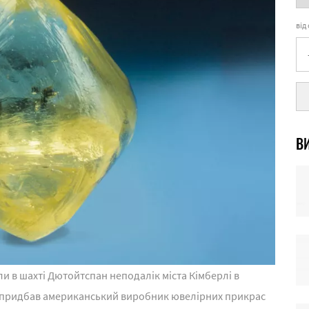
від
ВИ
и в шахті Дютойтспан неподалік міста Кімберлі в
го придбав американський виробник ювелірних прикрас