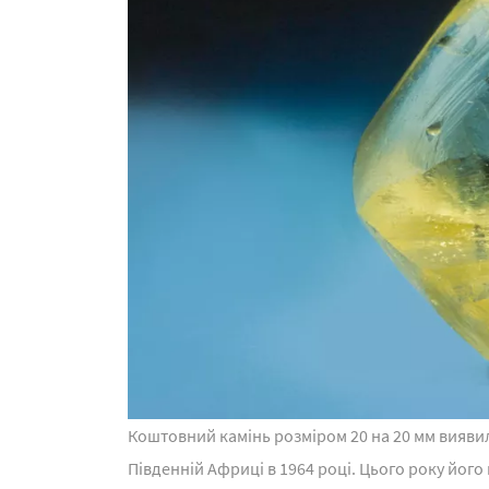
Коштовний камінь розміром 20 на 20 мм виявил
Південній Африці в 1964 році. Цього року йо