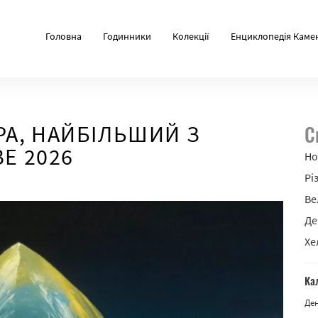
Головна
Годинники
Колекції
Енциклопедія Каме
А, НАЙБІЛЬШИЙ З
С
Е 2026
Но
Рі
Ве
Де
Хе
Ка
Де