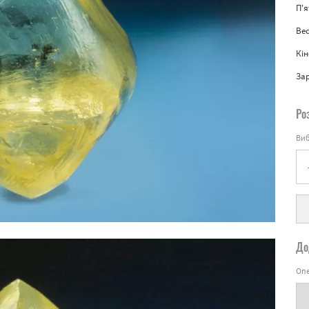
П'
Вес
Кін
За
Ро
Виб
До
Опе