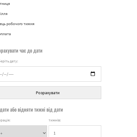
ятниця
ілля
ець робочого тижня
рплата
зрахувати час до дати
еріть дату:
Розрахувати
дати або відняти тижні від дати
рація:
тижнів: