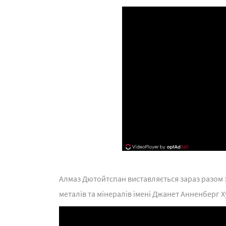
Алмаз Дютойтспан виставляється зараз разом з
металів та мінералів імені Джанет Анненберг Х