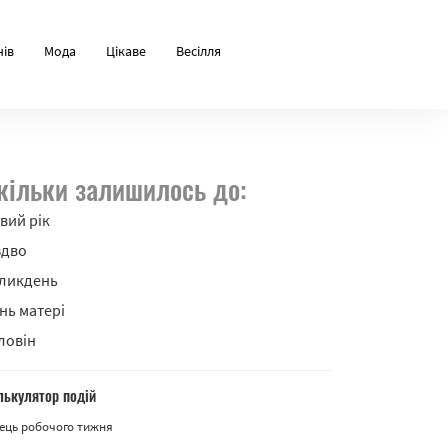
нів
Мода
Цікаве
Весілля
кільки залишилось до:
вий рік
здво
ликдень
нь матері
ловін
лькулятор подій
ець робочого тижня