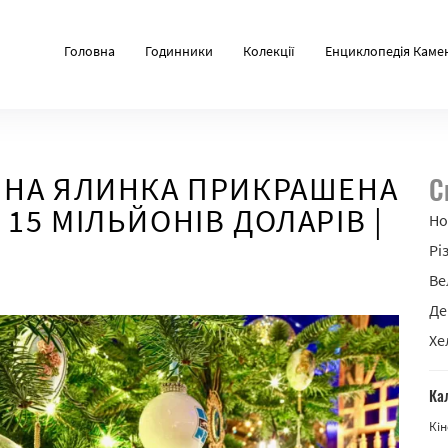
Головна
Годинники
Колекції
Енциклопедія Каме
ЯНА ЯЛИНКА ПРИКРАШЕНА
С
5 МІЛЬЙОНІВ ДОЛАРІВ |
Но
Рі
Ве
Де
Хе
Ка
Кін