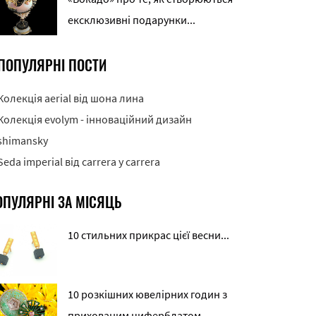
ексклюзивні подарунки...
ПОПУЛЯРНІ ПОСТИ
Колекція aerial від шона лина
Колекція evolym - інноваційний дизайн
shimansky
Seda imperial від carrera y carrera
ОПУЛЯРНІ ЗА МІСЯЦЬ
10 стильних прикрас цієї весни...
10 розкішних ювелірних годин з
прихованим циферблатом...