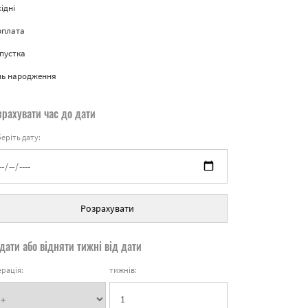
ідні
рплата
пустка
нь народження
зрахувати час до дати
еріть дату:
Розрахувати
дати або відняти тижні від дати
рація:
тижнів: