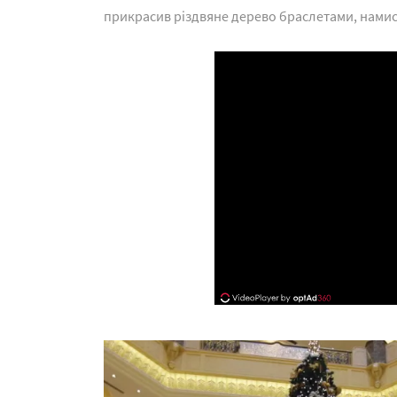
прикрасив різдвяне дерево браслетами, намист