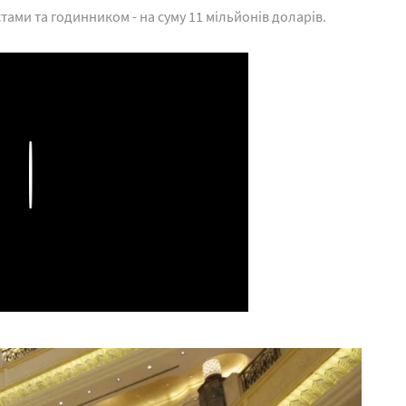
ами та годинником - на суму 11 мільйонів доларів.
Play