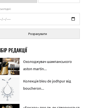
 сьогодні:
Розрахувати
БІР РЕДАКЦІЇ
Охолоджувач шампанського
aston martin...
Колекція bleu de jodhpur від
boucheron...
«Бокадо» про те, як створюються