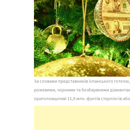
За словами представників іспанського готелю
рожевими, чорними та безбарвними діамантами
приголомшливі 11,9 млн. фунтів стерлінгів або