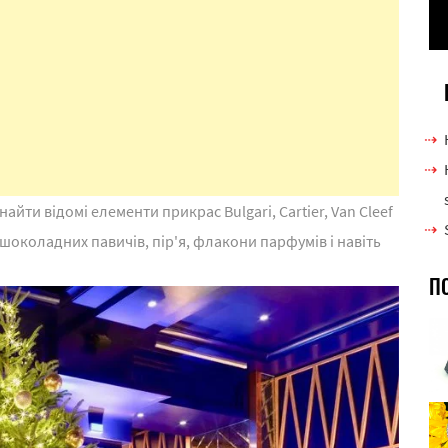
айти відомі елементи прикрас Bulgari, Cartier, Van Cleef
 шоколадних павичів, пір'я, флакони парфумів і навіть
П