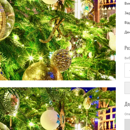
Вих
За
Від
Де
Ро
Виб
До
Опе