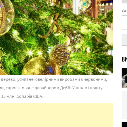
від
ВИ
, дерево, усипане ювелірними виробами з червоними,
, спроектоване дизайнером Деббі Уінгхем і коштує
 15 млн. доларів США.