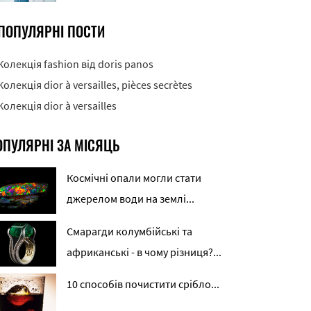
ПОПУЛЯРНІ ПОСТИ
Колекція fashion від doris panos
Колекція dior à versailles, pièces secrètes
Колекція dior à versailles
ОПУЛЯРНІ ЗА МІСЯЦЬ
Космічні опали могли стати
джерелом води на землі...
Смарагди колумбійські та
африканські - в чому різниця?...
10 способів почистити срібло...