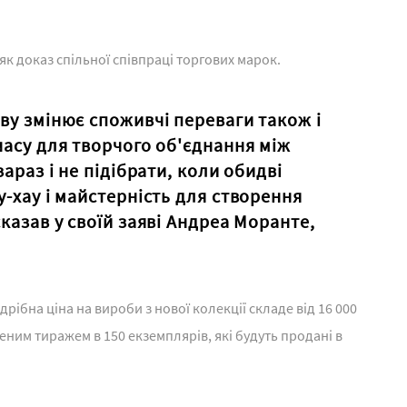
як доказ спільної співпраці торгових марок.
ву змінює споживчі переваги також і
часу для творчого об'єднання між
зараз і не підібрати, коли обидві
у-хау і майстерність для створення
сказав у своїй заяві Андреа Моранте,
дрібна ціна на вироби з нової колекції складе від 16 000
еним тиражем в 150 екземплярів, які будуть продані в