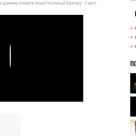
данину поваги іншої колекції бренду - Capri.
Play
П