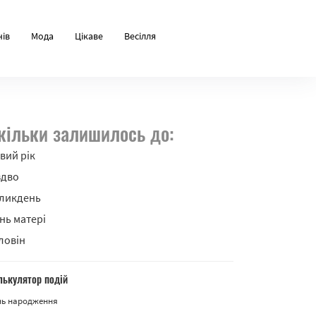
нів
Мода
Цікаве
Весілля
кільки залишилось до:
вий рік
здво
ликдень
нь матері
ловін
лькулятор подій
нь народження