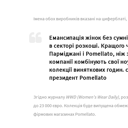
Імена обох виробників вказані на циферблаті, 
Емансипація жінок без сумні
в секторі розкоші. Кращого 
Парміджані і Pomellato, ніж 
компанії комбінують свої но
колекції виняткових годин. 
президент Pomellato
Згідно журналу
WWD
(Women's Wear Daily),
роз
до 23 000 євро. Колекція буде випущена обмеж
фірмових магазинах Pomellato.