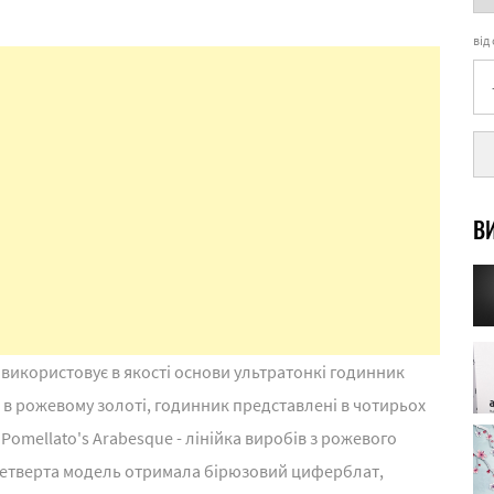
від
ВИ
використовує в якості основи ультратонкі годинник
 в рожевому золоті, годинник представлені в чотирьох
 Pomellato's Arabesque - лінійка виробів з рожевого
Четверта модель отримала бірюзовий циферблат,