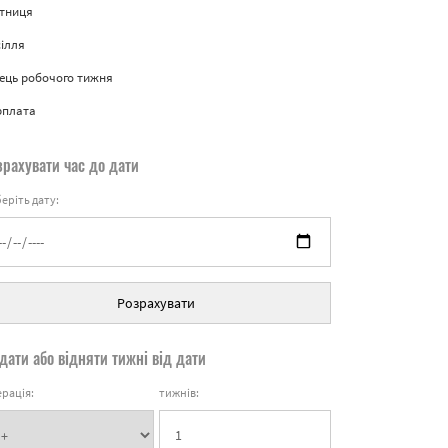
ятниця
ілля
ець робочого тижня
рплата
зрахувати час до дати
еріть дату:
Розрахувати
дати або відняти тижні від дати
рація:
тижнів: