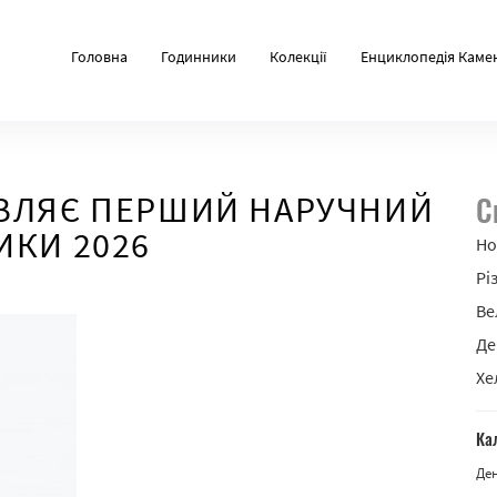
Головна
Годинники
Колекції
Енциклопедія Каме
АВЛЯЄ ПЕРШИЙ НАРУЧНИЙ
С
ИКИ 2026
Но
Рі
Ве
Де
Хе
Ка
Де