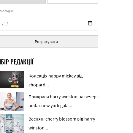
 сьогодні:
Розрахувати
БІР РЕДАКЦІЇ
Колекція happy mickey від
chopard...
Прикраси harry winston на вечері
amfar new york gala...
Весняні cherry blossom від harry
winston...