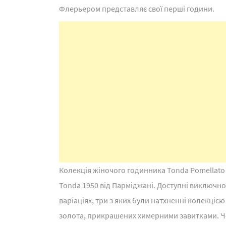
Флерьером представляє свої перші години.
Колекція жіночого годинника Tonda Pomellato 
Tonda 1950 від Парміджані. Доступні виключно
варіаціях, три з яких були натхненні колекцією
золота, прикрашених химерними завитками. 