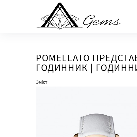
Skip
to
the
content
POMELLATO ПРЕДСТ
ГОДИННИК | ГОДИНН
Зміст