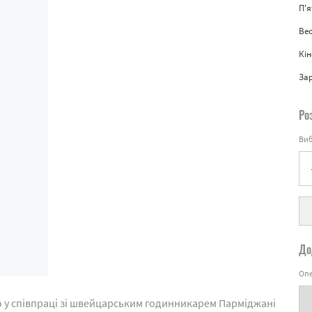
П'
Вес
Кін
За
Ро
Виб
До
Опе
o у співпраці зі швейцарським годинникарем Парміджані