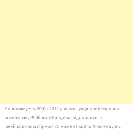
У проміжку між 2001 і 2012 роками аукціонний будинок
носив назву Phillips de Pury, внаслідок злиття зі
швейцарською фірмою «Сімон де Пюрі та Люксембург».