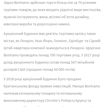
Зараз Bonhams здійснює торги більш ніж за 70 різними
групами товарів, до яких входять рідкісні види мистецтва,
музичні інструменти, вина, всілякі об'єкти дизайну,
ювелірні вироби та дорогоцінні камені.
Аукціонний будинок має дев'ять торгових залів у таких
містах, як Лондон, Нью-Йорк, Гонконг, Едінбург та Сідней.
Штаб-квартира компанії знаходиться в Лондоні. Щорічно
Bonhams проводять понад 700 торгових угод. У 2017 році
дохід аукціонного будинку склав понад 567 мільйонів
доларів США (продано понад 50 000 лотів).
У 2018 році аукціонний будинок було продано
британському фонду прямих інвестицій. Раніше Bonhams
належав колишньому гонщику та колишньому
виконавчому директору Christie's Роберту Бруксу та