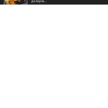
доларів...
Покрита золотом кавоварка від royal
paris...
Хмарно. можливі опади з рубінів і
сапфірів...
� Copyright a-gems.com 2026.