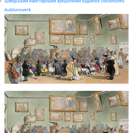
Шведський найстаріший аукціонний будинок Stockholms
Auktionsverk