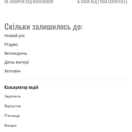
DE JODHPUR ВІД BOUCHERON
& SOUR ВІД LYDIA COURTEILLE
Скільки залишилось до:
Новий рік
Різдво
Великдень
День матері
Хеловін
Калькулятор подій
Зарплата
Відпустка
П'ятниця
Вихідні