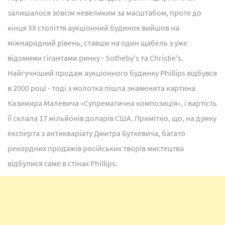
залишалося зовсім невеликим за масштабом, проте до
кінця XX століття аукціонний будинок вийшов на
міжнародний рівень, ставши на один щабель з уже
відомими гігантами ринку - Sotheby's та Christie's.
Найгучніший продаж аукціонного будинку Phillips відбувся
в 2000 році - тоді з молотка пішла знаменита картина
Казимира Малевича «Супрематична композиція», і вартість
її склала 17 мільйонів доларів США. Примітно, що, на думку
експерта з антикваріату Дмитра Буткевича, багато
рекордних продажів російських творів мистецтва
відбулися саме в стінах Phillips.