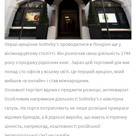
Перші аукціони Sotheby's проводилися в Лондоні ще у
вісімнадцятому столітті. Він розпочав свою діяльність 1744
року з продажу рідкісних книг. Зараз цей торговий дім має
понад сто офісів у всьому світі. Це перший аукціон, який
вийшов «в онлайн» і став міжнародним.
Основної торгівлі вдома є предмети розкоші, антикваріат.
Особливим напрямком діяльності Sotheby's є ювелірна
галузь. На торги потрапляють не лише розкішні прикраси
відомих брендів, а й рідкісні вироби, що мають історичну
цінність, наприклад, коштовності російської
імператорської сім'ї чи скарби.