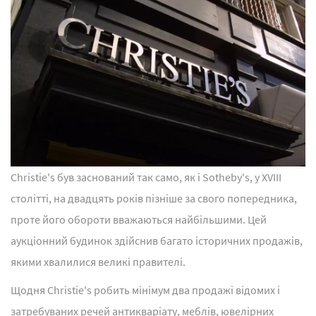
Christie's був заснований так само, як і Sotheby's, у XVIII
столітті, на двадцять років пізніше за свого попередника,
проте його обороти вважаються найбільшими. Цей
аукціонний будинок здійснив багато історичних продажів,
якими хвалилися великі правителі.
Щодня Christie's робить мінімум два продажі відомих і
затребуваних речей антикваріату, меблів, ювелірних