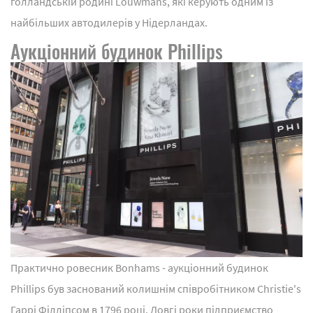
голландській родині Louwmans, які керують одним із
найбільших автодилерів у Нідерландах.
Аукціонний будинок Phillips
Практично ровесник Bonhams - аукціонний будинок
Phillips був заснований колишнім співробітником Christie's
Гаррі Філліпсом в 1796 році. Довгі роки підприємство