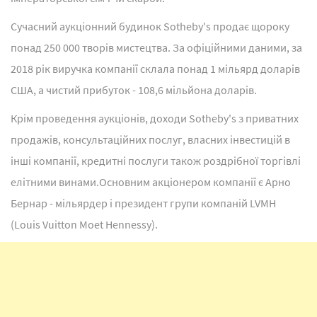
Сучасний аукціонний будинок Sotheby's продає щороку
понад 250 000 творів мистецтва. За офіційними даними, за
2018 рік виручка компанії склала понад 1 мільярд доларів
США, а чистий прибуток - 108,6 мільйона доларів.
Крім проведення аукціонів, доходи Sotheby's з приватних
продажів, консультаційних послуг, власних інвестицій в
інші компанії, кредитні послуги також роздрібної торгівлі
елітними винами.Основним акціонером компанії є Арно
Бернар - мільярдер і президент групи компаній LVMH
(Louis Vuitton Moet Hennessy).