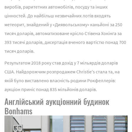
виробів, раритетних автомобілів, посуду та інших
цінностей. До найбільш незвичайних лотів входять
метеорит, знайдений у «Диявольському» каньйоні за 250
тисяч доларів, автоматизоване крісло Стівена Хокінга за
393 тисячі доларів, дисертація вченого вартістю понад 700
тисяч доларів.
Результатом 2018 року став дохід у 7 мільярдів доларів
США. Найдорожчим розпродажем Christie's стала та, на
якій було виставлено власність родини Рокфеллерів:
аукціон приніс понад 835 мільйонів доларів.
Англійський аукціонний будинок
Bonhams