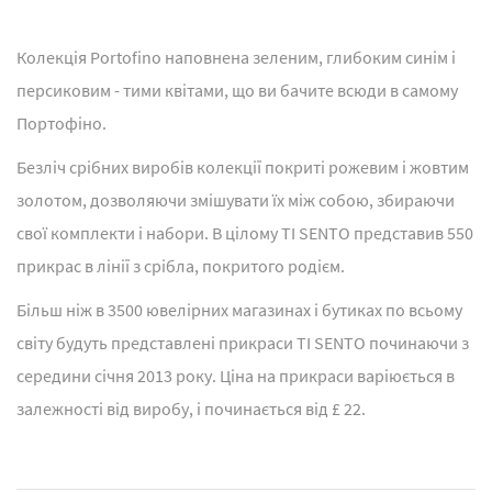
Колекція Portofino наповнена зеленим, глибоким синім і
персиковим - тими квітами, що ви бачите всюди в самому
Портофіно.
Безліч срібних виробів колекції покриті рожевим і жовтим
золотом, дозволяючи змішувати їх між собою, збираючи
свої комплекти і набори. В цілому TI SENTO представив 550
прикрас в лінії з срібла, покритого родієм.
Більш ніж в 3500 ювелірних магазинах і бутиках по всьому
світу будуть представлені прикраси TI SENTO починаючи з
середини січня 2013 року. Ціна на прикраси варіюється в
залежності від виробу, і починається від £ 22.