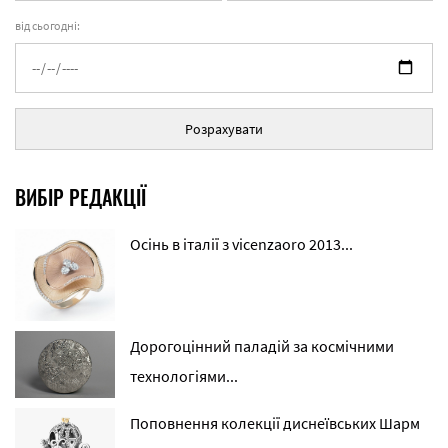
від сьогодні:
Розрахувати
ВИБІР РЕДАКЦІЇ
Осінь в італії з vicenzaoro 2013...
Дорогоцінний паладій за космічними
технологіями...
Поповнення колекції диснеївських Шарм