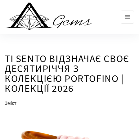
Skip
to
the
content
TI SENTO ВІДЗНАЧАЄ СВОЄ
ДЕСЯТИРІЧЧЯ З
КОЛЕКЦІЄЮ PORTOFINO |
КОЛЕКЦІЇ 2026
Зміст