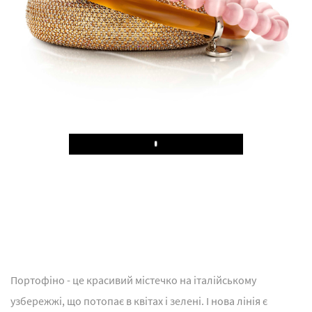
Play
Портофіно - це красивий містечко на італійському
узбережжі, що потопає в квітах і зелені. І нова лінія є