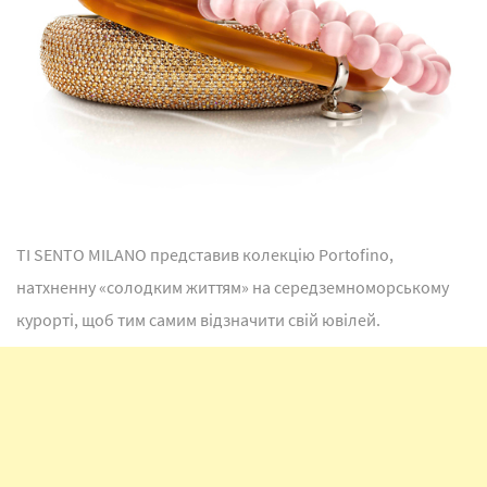
TI SENTO MILANO представив колекцію Portofino,
натхненну «солодким життям» на середземноморському
курорті, щоб тим самим відзначити свій ювілей.