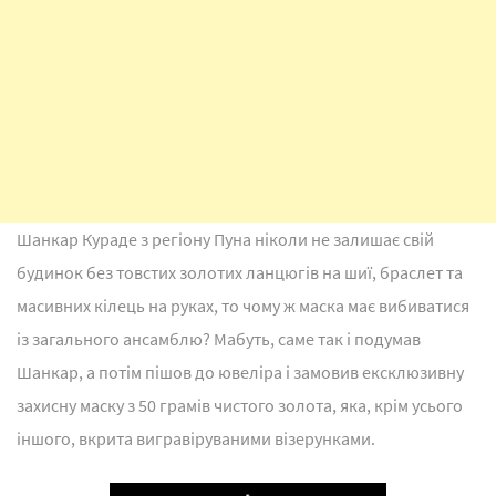
Шанкар Кураде з регіону Пуна ніколи не залишає свій
будинок без товстих золотих ланцюгів на шиї, браслет та
масивних кілець на руках, то чому ж маска має вибиватися
із загального ансамблю? Мабуть, саме так і подумав
Шанкар, а потім пішов до ювеліра і замовив ексклюзивну
захисну маску з 50 грамів чистого золота, яка, крім усього
іншого, вкрита вигравіруваними візерунками.