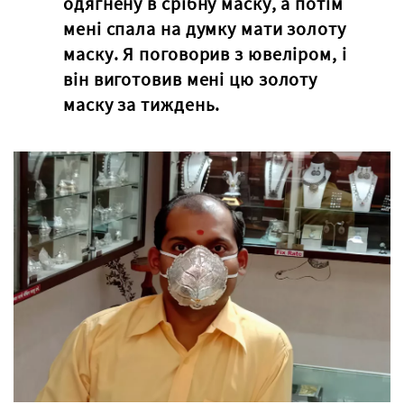
одягнену в срібну маску, а потім
мені спала на думку мати золоту
маску. Я поговорив з ювеліром, і
він виготовив мені цю золоту
маску за тиждень.