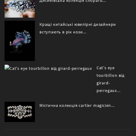
Диснеївська колекція chopard...
Кращі китайські ювелірні дизайнери
вступають в рік кози...
Cat's eye
tourbillon від
girard-
perregaux...
Містична колекція cartier magicien...