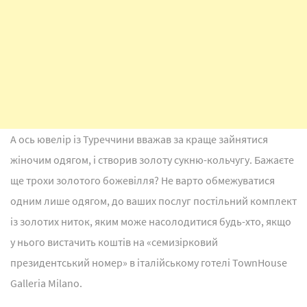
А ось ювелір із Туреччини вважав за краще зайнятися
жіночим одягом, і створив золоту сукню-кольчугу. Бажаєте
ще трохи золотого божевілля? Не варто обмежуватися
одним лише одягом, до ваших послуг постільний комплект
із золотих ниток, яким може насолодитися будь-хто, якщо
у нього вистачить коштів на «семизірковий
президентський номер» в італійському готелі TownHouse
Galleria Milano.