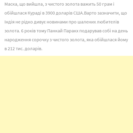
Маска, що вийшла, з чистого золота важить 50 грам і
обійшлася Кураді в 3900 доларів США.Варто зазначити, що
Індія не рідко дивує новинами про шалених любителів
золота. 6 років тому Панкай Паракх подарував собі на день
народження сорочку з чистого золота, яка обійшлася йому
в 212 тис. доларів.