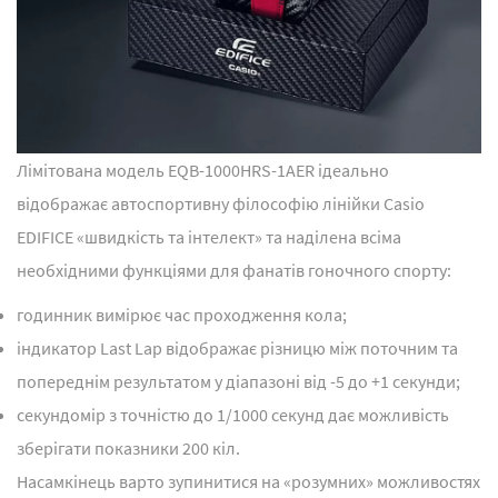
Лімітована модель EQB-1000HRS-1AER ідеально
відображає автоспортивну філософію лінійки Casio
EDIFICE «швидкість та інтелект» та наділена всіма
необхідними функціями для фанатів гоночного спорту:
годинник вимірює час проходження кола;
індикатор Last Lap відображає різницю між поточним та
попереднім результатом у діапазоні від -5 до +1 секунди;
секундомір з точністю до 1/1000 секунд дає можливість
зберігати показники 200 кіл.
Насамкінець варто зупинитися на «розумних» можливостях