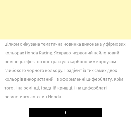
Цілком очікувана тематична новинка виконана у фірмових
кольорах Honda Racing. Яскраво-червоний нейлоновий
ремінець ефектно контрастує з карбоновим корпусом
глибокого чорного кольору. Градієнт із тих самих двох
кольорів використаний і в оформленні циферблату. Крім
того, і на ремінці, і задній кришці, і на циферблаті
розмістився логотип Honda.
Play