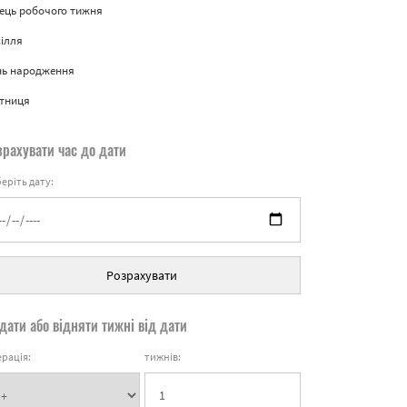
ець робочого тижня
ілля
нь народження
ятниця
зрахувати час до дати
еріть дату:
Розрахувати
дати або відняти тижні від дати
рація:
тижнів: