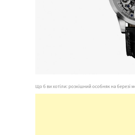
Що б ви хотіли: розкішний особняк на березі 