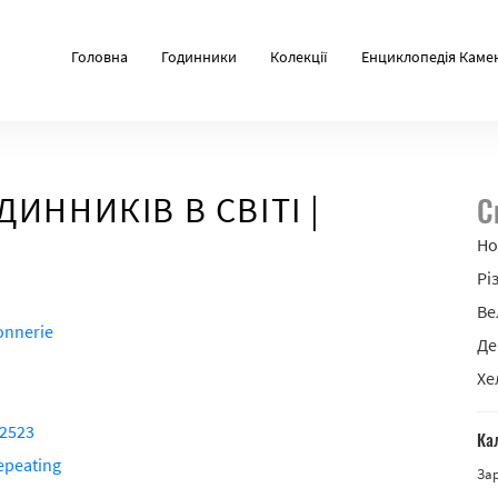
Головна
Годинники
Колекції
Енциклопедія Каме
ИННИКІВ В СВІТІ |
С
Но
Рі
Ве
onnerie
Де
Хе
 2523
Ка
epeating
За