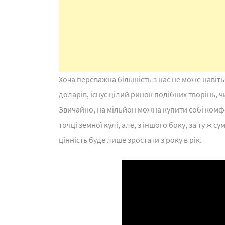
Хоча переважна більшість з нас не може навіть
доларів, існує цілий ринок подібних творінь, 
Звичайно, на мільйон можна купити собі ком
точці земної кулі, але, з іншого боку, за ту ж
цінність буде лише зростати з року в рік.