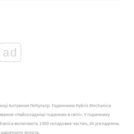
ad
 році Антуаном ЛеКультр. Годинники Hybris Mechanica
вання «Найскладніші годинник в світі». У годиннику
chanica включають 1300 складових частин, 26 ускладнень
8-каратного золота.