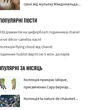
сукні від жульєну Макдональда...
ПОПУЛЯРНІ ПОСТИ
330 діамантів на циферблаті годинника chanel
privé décor camélia nacré
Колекція flying cloud від chanel
Годинник hublot вартістю 5 млн. доларів
ОПУЛЯРНІ ЗА МІСЯЦЬ
Колекція прикрас lalique,
присвячених Сару Бернар...
Колекція la nature de chaumet...