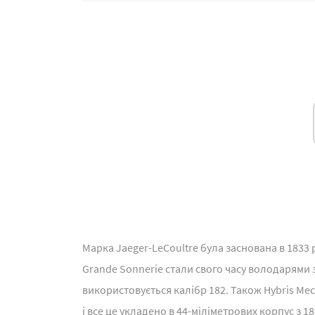
Марка Jaeger-LeCoultre була заснована в 1833
Grande Sonnerie стали свого часу володарями з
використовується калібр 182. Також Hybris Me
і все це укладено в 44-міліметрових корпус з 1