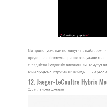
Ми пропонуємо вам поглянути на найдорожчий 
представлені екземпляри, що заслужили свою в
складністю і художнім виконанням. Тому тут в
Їх ми продемонструємо як-небудь іншим разом
12. Jaeger-LeCoultre Hybris M
2, 5 мільйона доларів