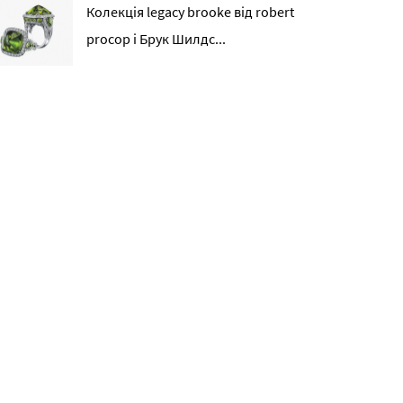
Колекція legacy brooke від robert
procop і Брук Шилдс...