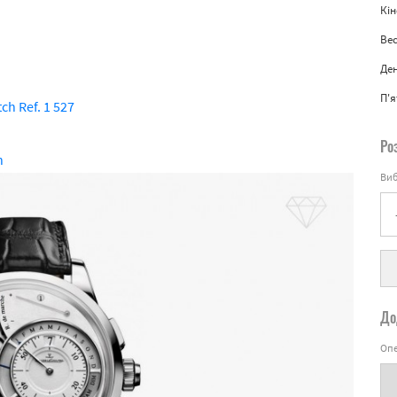
Кін
Вес
Де
П'
ch Ref. 1 527
Ро
n
Виб
До
Опе