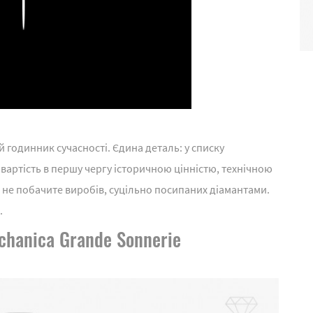
Play
годинник сучасності. Єдина деталь: у списку
артість в першу чергу історичною цінністю, технічною
и не побачите виробів, суцільно посипаних діамантами.
.
echanica Grande Sonnerie