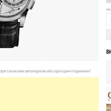
від
ВИ
моря з власним автопарком або одні єдині годинник?