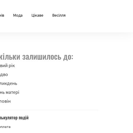
нів
Мода
Цікаве
Весілля
кільки залишилось до:
вий рік
здво
ликдень
нь матері
ловін
лькулятор подій
рплата