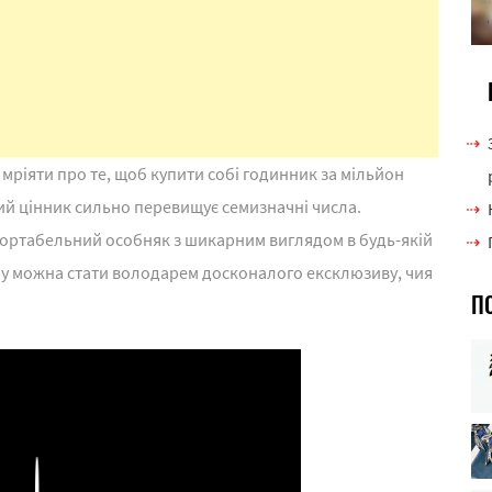
 мріяти про те, щоб купити собі годинник за мільйон
чий цінник сильно перевищує семизначні числа.
фортабельний особняк з шикарним виглядом в будь-якій
 суму можна стати володарем досконалого ексклюзиву, чия
П