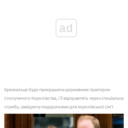
ad
Брязкальце буде прикрашена державним прапором
Сполученого Королівства, і її відправлять через спеціальну
службу, завідуючу подарунками для королівської сім'ї.