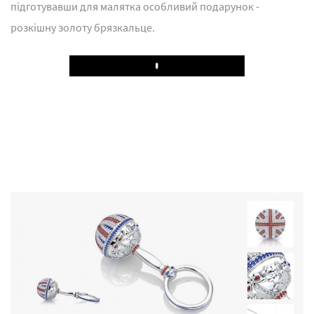
підготувавши для малятка особливий подарунок -
розкішну золоту брязкальце.
Play