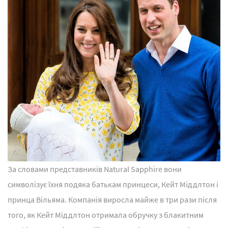
За словами представників Natural Sapphire вони
символізує їхня подяка батькам принцеси, Кейт Міддлтон і
принца Вільяма. Компанія виросла майже в три рази після
того, як Кейт Міддлтон отримала обручку з блакитним