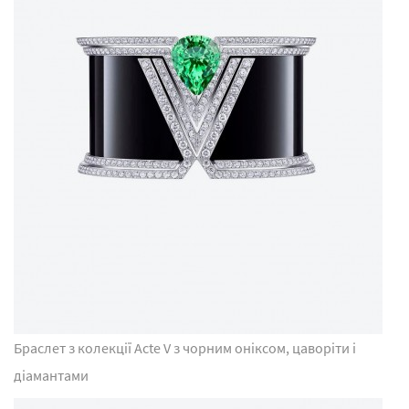
Браслет з колекції Acte V з чорним оніксом, цаворіти і
діамантами