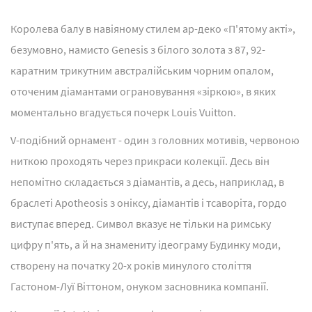
Королева балу в навіяному стилем ар-деко «П'ятому акті»,
безумовно, намисто Genesis з білого золота з 87, 92-
каратним трикутним австралійським чорним опалом,
оточеним діамантами ограновування «зіркою», в яких
моментально вгадується почерк Louis Vuitton.
V-подібний орнамент - один з головних мотивів, червоною
ниткою проходять через прикраси колекції. Десь він
непомітно складається з діамантів, а десь, наприклад, в
браслеті Apotheosis з оніксу, діамантів і тсаворіта, гордо
виступає вперед. Символ вказує не тільки на римську
цифру п'ять, а й на знамениту ідеограму Будинку моди,
створену на початку 20-х років минулого століття
Гастоном-Луї Віттоном, онуком засновника компанії.