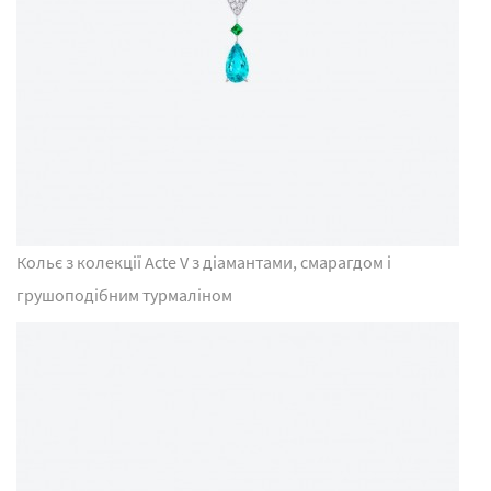
Кольє з колекції Acte V з діамантами, смарагдом і
грушоподібним турмаліном