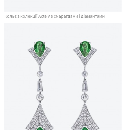
Кольє з колекції Acte V з смарагдами і діамантами