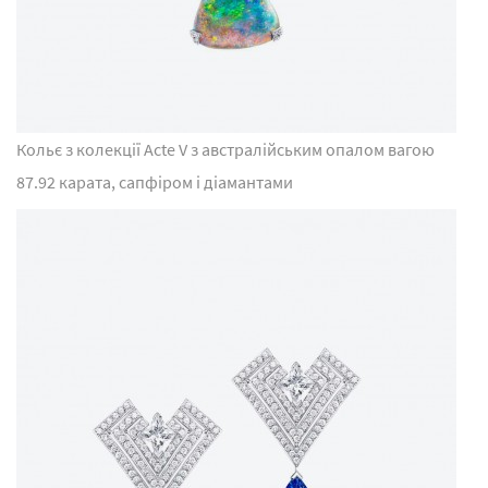
Кольє з колекції Acte V з австралійським опалом вагою
87.92 карата, сапфіром і діамантами