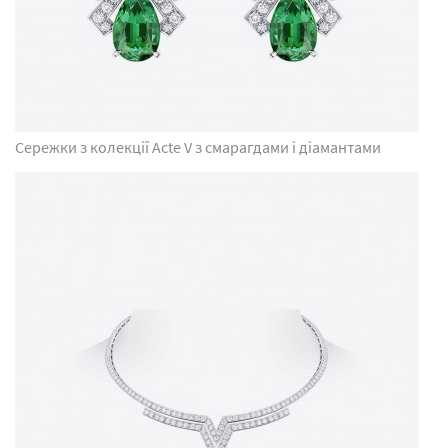
Сережки з колекції Acte V з смарагдами і діамантами