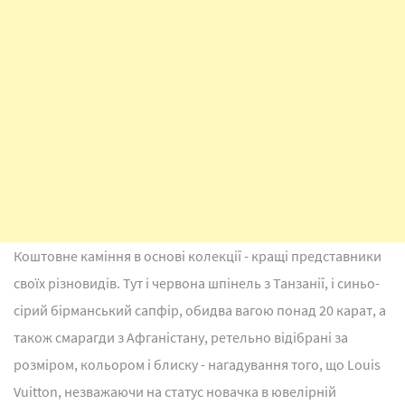
Коштовне каміння в основі колекції - кращі представники
своїх різновидів. Тут і червона шпінель з Танзанії, і синьо-
сірий бірманський сапфір, обидва вагою понад 20 карат, а
також смарагди з Афганістану, ретельно відібрані за
розміром, кольором і блиску - нагадування того, що Louis
Vuitton, незважаючи на статус новачка в ювелірній