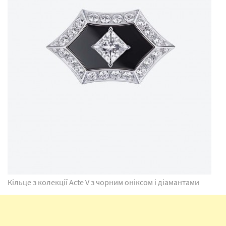
Кільце з колекції Acte V з чорним оніксом і діамантами