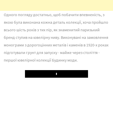
Одного погляду достатньо, щоб побачити впевненість, з
якою була виконана кожна деталь колекції, хоча пройшло
всього шість років з тих пір, як знаменитий паризький
бренд ступив на ювелірну ниву. Виконувані на замовлення
монограми з дорогоцінних металів і каменів в 1920-х роках
підготували грунт для запуску - майже через століття -
першої ювелірної колекції Будинку моди.
Play