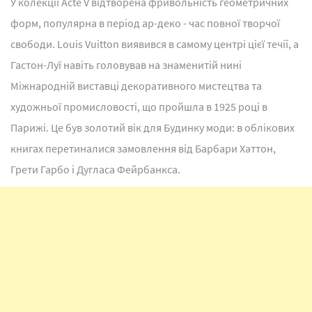
У колекції Acte V відтворена фривольність геометричних
форм, популярна в період ар-деко - час повної творчої
свободи. Louis Vuitton виявився в самому центрі цієї течії, а
Гастон-Луї навіть головував на знаменитій нині
Міжнародній виставці декоративного мистецтва та
художньої промисловості, що пройшла в 1925 році в
Парижі. Це був золотий вік для Будинку моди: в облікових
книгах перетиналися замовлення від Барбари Хаттон,
Грети Гарбо і Дугласа Фейрбанкса.