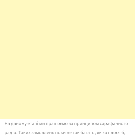
На даному етапі ми працюємо за принципом сарафанного
радіо. Таких замовлень поки не так багато, як хотілося б,