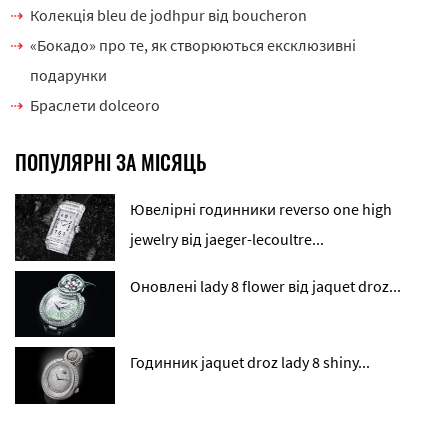
Колекція bleu de jodhpur від boucheron
«Бокадо» про те, як створюються ексклюзивні
подарунки
Браслети dolceoro
ПОПУЛЯРНІ ЗА МІСЯЦЬ
Ювелірні годинники reverso one high
jewelry від jaeger-lecoultre...
Оновлені lady 8 flower від jaquet droz...
Годинник jaquet droz lady 8 shiny...