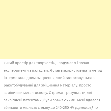
«Який простір для творчості», - подумав я і почав
експерименти з паладієм. Я став використовувати метод
інтерметаллідним зміцнення, який застосовується в
ракетобудуванні для зміцнення матеріалу, просто
замінивши метал-основу. Отримані результати, які
закріплені патентами, були вражаючими. Мені вдалося
збільшити міцність сплаву до 240-250 HV
(одиниць)
по