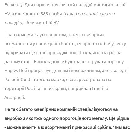
Віккерсу. Для порівняння, чистий паладій має близько 40
HV, а біле золото 585 проби
(сплав на основі золота і
паладію)
- близько 140 HV.
Працюємо ми з аутсорсингом, так як ювелірних
потужностей у нас в країні багато, і я просто не бачу сенсу
відкривати ще одне провадження. По крайней мере, на
даному етапі. Найскладніше було зареєструвати торгову
марку. Цей процес був довгим і виснажливим, але сьогодні
PalladinGold - торгова марка, яка зареєстрована на
території Росії та інших країн, наприклад Італії та
Австралії.
Не так багато ювелірних компаній спеціалізуються на
виробах з якогось одного дорогоцінного металу. Ще рідше
- можна знайти в їх асортименті прикраси зі срібла. Чим вас