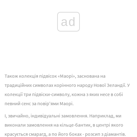
ad
Також колекція підвісок «Маорі», заснована на
традиційних символах корінного народу Нової Зеландії. У
колекції три підвіски-символу, кожна з яких несе в собі
певний сенс за повір'ями Маорі.
І, звичайно, індивідуальні замовлення. Наприклад, ми
виконали замовлення на кільце-бантик, в центрі якого
красується смарагд, а по його боках - розсип з діамантів.