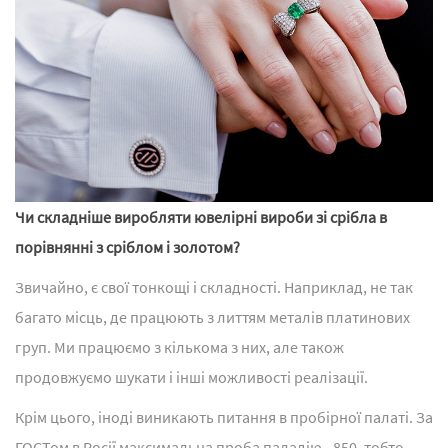
Чи складніше виробляти ювелірні вироби зі срібла в
порівнянні з сріблом і золотом?
Звичайно, є свої тонкощі і складності. Наприклад, не так
багато місць, де працюють з литтям металів платинових
груп. Ми працюємо з кількома з них, але також
продовжуємо шукати і інші можливості реалізації.
Крім цього, іноді виникають питання в пробірної палаті. За
ГОСТом в Росії максимальна проба паладію - 850, тобто