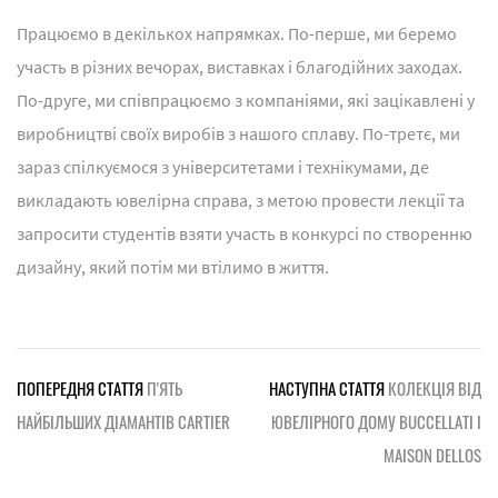
Працюємо в декількох напрямках. По-перше, ми беремо
участь в різних вечорах, виставках і благодійних заходах.
По-друге, ми співпрацюємо з компаніями, які зацікавлені у
виробництві своїх виробів з нашого сплаву. По-третє, ми
зараз спілкуємося з університетами і технікумами, де
викладають ювелірна справа, з метою провести лекції та
запросити студентів взяти участь в конкурсі по створенню
дизайну, який потім ми втілимо в життя.
ПОПЕРЕДНЯ СТАТТЯ
П'ЯТЬ
НАСТУПНА СТАТТЯ
КОЛЕКЦІЯ ВІД
НАЙБІЛЬШИХ ДІАМАНТІВ CARTIER
ЮВЕЛІРНОГО ДОМУ BUCCELLATI І
MAISON DELLOS