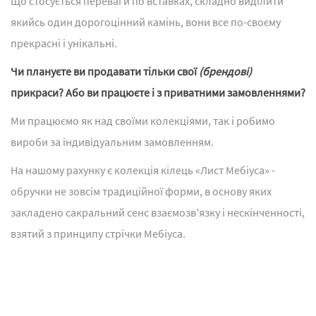
Що стосується переваги по вставках, складно виділити
якийсь один дорогоцінний камінь, вони все по-своєму
прекрасні і унікальні.
Чи плануєте ви продавати тільки свої
(брендові)
прикраси? Або ви працюєте і з приватними замовленнями?
Ми працюємо як над своїми колекціями, так і робимо
вироби за індивідуальним замовленням.
На нашому рахунку є колекція кілець «Лист Мебіуса» -
обручки не зовсім традиційної форми, в основу яких
закладено сакральний сенс взаємозв'язку і нескінченності,
взятий з принципу стрічки Мебіуса.