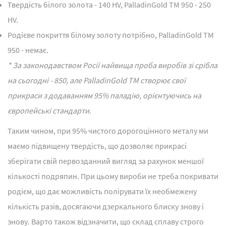
Твердість білого золота - 140 HV, PalladinGold TM 950 - 250
HV.
Родієве покриття білому золоту потрібно, PalladinGold TM
950 - немає.
* За законодавством Росії найвища проба виробів зі срібла
на сьогодні - 850, але PalladinGold TM створює свої
прикраси з додаванням 95% паладію, орієнтуючись на
європейські стандарти.
Таким чином, при 95% чистого дорогоцінного металу ми
маємо підвищену твердість, що дозволяє прикрасі
зберігати свій первозданний вигляд за рахунок меншої
кількості подряпин. При цьому вироби не треба покривати
родієм, що дає можливість полірувати їх необмежену
кількість разів, досягаючи дзеркального блиску знову і
знову. Варто також відзначити, що склад сплаву строго