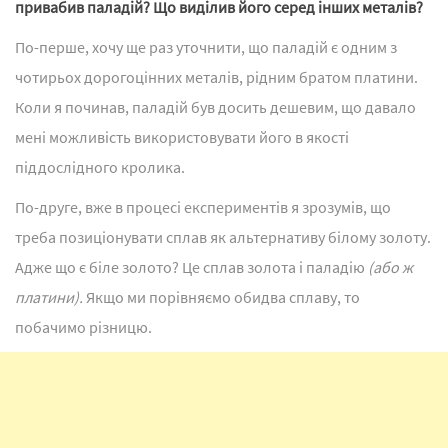
привабив паладій? Що виділив його серед інших металів?
По-перше, хочу ще раз уточнити, що паладій є одним з
чотирьох дорогоцінних металів, рідним братом платини.
Коли я починав, паладій був досить дешевим, що давало
мені можливість використовувати його в якості
піддослідного кролика.
По-друге, вже в процесі експериментів я зрозумів, що
треба позиціонувати сплав як альтернативу білому золоту.
Адже що є біле золото? Це сплав золота і паладію
(або ж
платини).
Якщо ми порівняємо обидва сплаву, то
побачимо різницю.