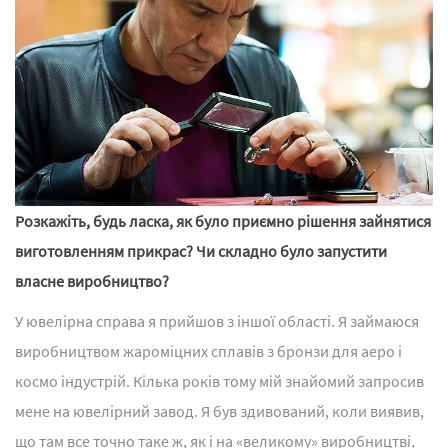
Розкажіть, будь ласка, як було приємно рішення зайнятися
виготовленням прикрас? Чи складно було запустити
власне виробництво?
У ювелірна справа я прийшов з іншої області. Я займаюся
виробництвом жароміцних сплавів з бронзи для аеро і
космо індустрій. Кілька років тому мій знайомий запросив
мене на ювелірний завод. Я був здивований, коли виявив,
що там все точно таке ж, як і на «великому» виробництві,