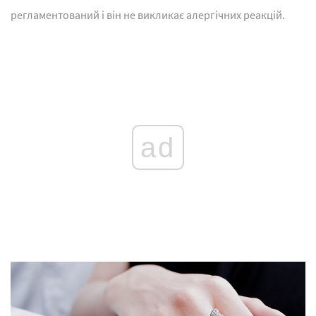
регламентований і він не викликає алергічних реакцій.
ad