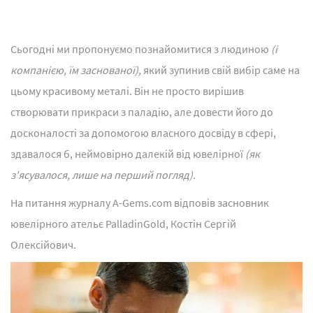
Сьогодні ми пропонуємо познайомитися з людиною
(і
компанією, їм заснованої),
який зупинив свій вибір саме на
цьому красивому металі. Він не просто вирішив
створювати прикраси з паладію, але довести його до
досконалості за допомогою власного досвіду в сфері,
здавалося б, неймовірно далекій від ювелірної
(як
з'ясувалося, лише на перший погляд).
На питання журналу A-Gems.com відповів засновник
ювелірного ательє PalladinGold, Костін Сергій
Олексійович.