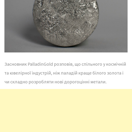
Засновник PalladinGold розповів, що спільного у космічній
та ювелірної індустрій, ніж паладій краще білого золота і
чи складно розробляти нові дорогоцінні метали.