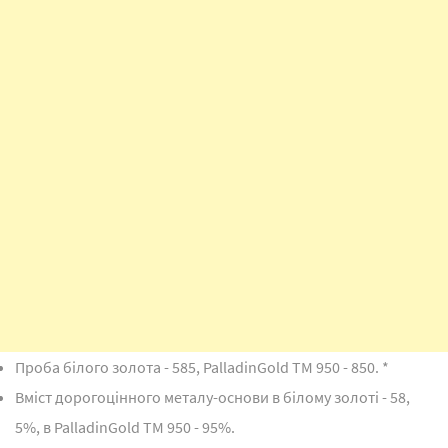
Проба білого золота - 585, PalladinGold TM 950 - 850. *
Вміст дорогоцінного металу-основи в білому золоті - 58,
5%, в PalladinGold TM 950 - 95%.