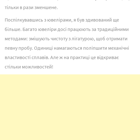
тільки в рази зменшене.
Поспілкувавшись з ювелірами, я був здивований ще
більше. Багато ювеліри досі працюють за традиційними
методами: змішують чистоту з лігатурою, щоб отримати
певну пробу. Одиниці намагаються поліпшити механічні
властивості сплавів. Але ж на практиці це відкриває
стільки можливостей!