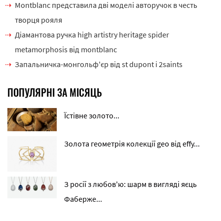
Montblanc представила дві моделі авторучок в честь
творця рояля
Діамантова ручка high artistry heritage spider
metamorphosis від montblanc
Запальничка-монгольф'єр від st dupont і 2saints
ПОПУЛЯРНІ ЗА МІСЯЦЬ
Їстівне золото...
Золота геометрія колекції geo від effy...
З росії з любов'ю: шарм в вигляді яєць
Фаберже...