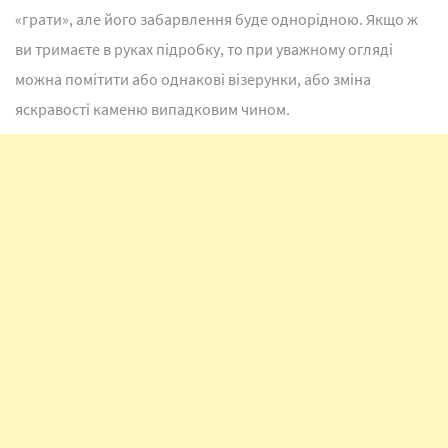
«грати», але його забарвлення буде однорідною. Якщо ж
ви тримаєте в руках підробку, то при уважному огляді
можна помітити або однакові візерунки, або зміна
яскравості каменю випадковим чином.