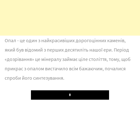
Опал - це один з найкрасивіших дорогоцінних каменів,
який був відомий з перших десятиліть нашої ери. Період
«дозрівання» це мінералу займає ціле століття, тому, щоб
прикрас з опалом вистачило всім бажаючим, почалися
спроби його синтезування.
Play