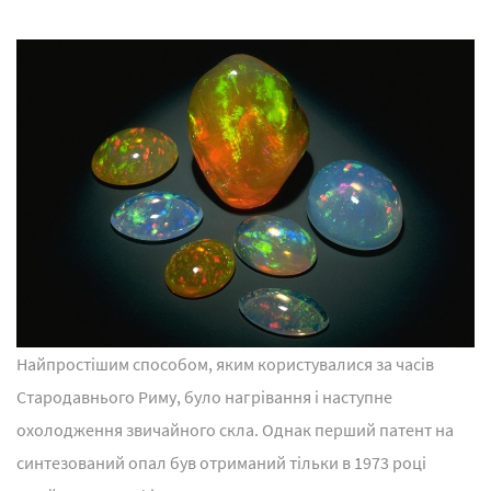
Найпростішим способом, яким користувалися за часів
Стародавнього Риму, було нагрівання і наступне
охолодження звичайного скла. Однак перший патент на
синтезований опал був отриманий тільки в 1973 році