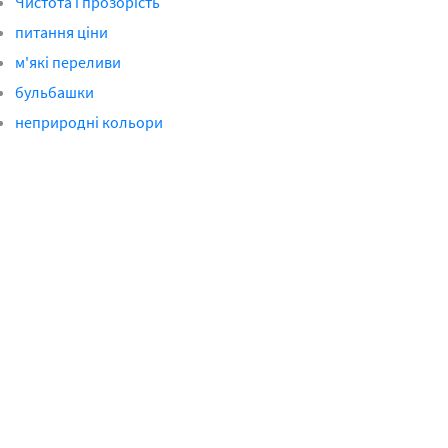
Чистота і прозорість
питання ціни
м'які переливи
бульбашки
неприродні кольори