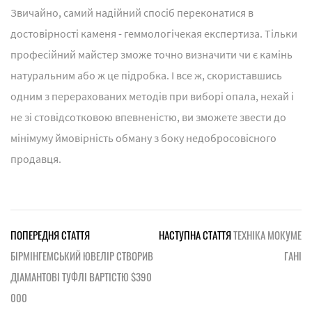
Звичайно, самий надійний спосіб переконатися в
достовірності каменя - геммологічекая експертиза. Тільки
професійний майстер зможе точно визначити чи є камінь
натуральним або ж це підробка. І все ж, скориставшись
одним з перерахованих методів при виборі опала, нехай і
не зі стовідсотковою впевненістю, ви зможете звести до
мінімуму ймовірність обману з боку недобросовісного
продавця.
ПОПЕРЕДНЯ СТАТТЯ
НАСТУПНА СТАТТЯ
ТЕХНІКА МОКУМЕ
БІРМІНГЕМСЬКИЙ ЮВЕЛІР СТВОРИВ
ГАНІ
ДІАМАНТОВІ ТУФЛІ ВАРТІСТЮ $390
000