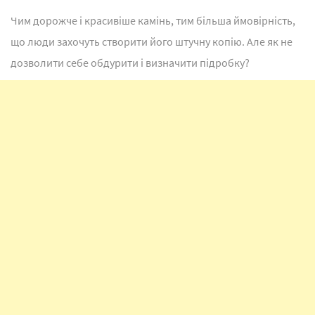
Чим дорожче і красивіше камінь, тим більша ймовірність,
що люди захочуть створити його штучну копію. Але як не
дозволити себе обдурити і визначити підробку?