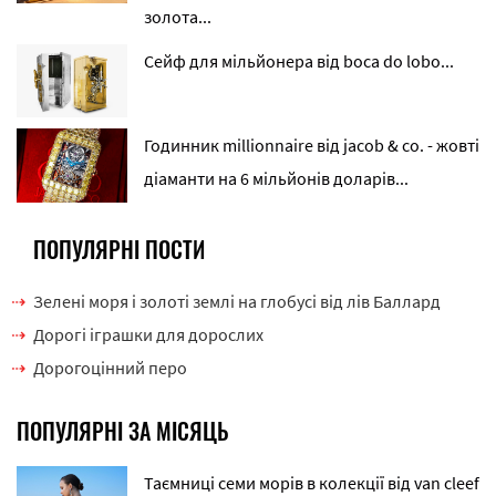
золота...
Сейф для мільйонера від boca do lobo...
Годинник millionnaire від jacob & co. - жовті
діаманти на 6 мільйонів доларів...
ПОПУЛЯРНІ ПОСТИ
Зелені моря і золоті землі на глобусі від лів Баллард
Дорогі іграшки для дорослих
Дорогоцінний перо
ПОПУЛЯРНІ ЗА МІСЯЦЬ
Таємниці семи морів в колекції від van cleef