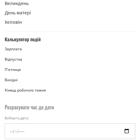
Великдень
День матері
Хеловін
Калькулятор подій
Зарплата
Відпустка
П'ятниця
Вихідні
Кінець робочого тижня
Розрахувати час до дати
Виберіть дату: