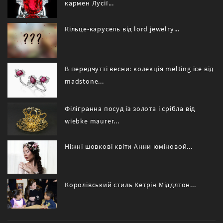
кармен Лусії...
Кільце-карусель від lord jewelry...
В передчутті весни: колекція melting ice від
madstone...
Філігранна посуд із золота і срібла від
wiebke maurer...
Ніжні шовкові квіти Анни юміновой...
Королівський стиль Кетрін Міддлтон...