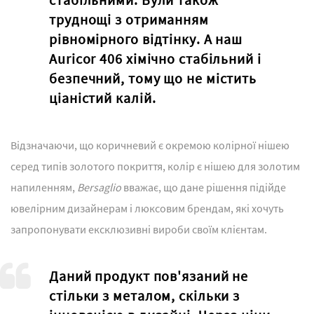
труднощі з отриманням
рівномірного відтінку. А наш
Auricor 406 хімічно стабільний і
безпечний, тому що не містить
ціаністий калій.
Відзначаючи, що коричневий є окремою колірної нішею
серед типів золотого покриття, колір є нішею для золотим
напиленням,
Bersaglio
вважає, що дане рішення підійде
ювелірним дизайнерам і люксовим брендам, які хочуть
запропонувати ексклюзивні вироби своїм клієнтам.
Даний продукт пов'язаний не
стільки з металом, скільки з