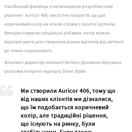
Італійський фахівець з напилювання розробив нове
рішення - Auricor 406: кислотне покриття, що дає
коричневий колір на основі сплаву з золота і рутенію.
Використовуючи спеціальні добавки, колір можна
відкоригувати для створення різних відтінків від світлого
до темно-коричневого.
Власник і директор компанії Berkem Джованні Берсальо
розповів інтернет-журналу
Silver Styles
Ми створили Auricor 406, тому що
від наших клієнтів ми дізналися,
що їм подобається коричневий
колір, але традиційні рішення,
що існують на ринку, були
стабільними. Були також