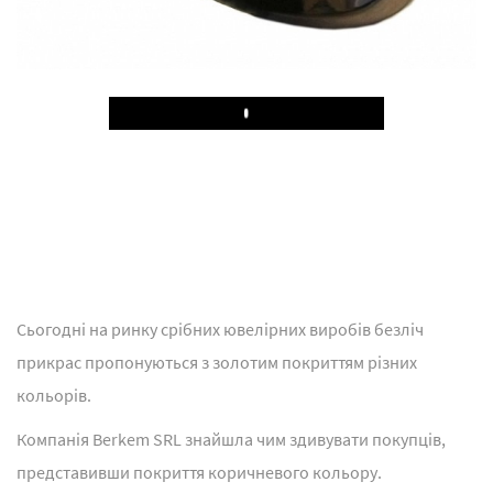
Play
Сьогодні на ринку срібних ювелірних виробів безліч
прикрас пропонуються з золотим покриттям різних
кольорів.
Компанія Berkem SRL знайшла чим здивувати покупців,
представивши покриття коричневого кольору.