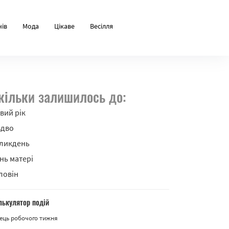
нів
Мода
Цікаве
Весілля
кільки залишилось до:
вий рік
здво
ликдень
нь матері
ловін
лькулятор подій
ець робочого тижня