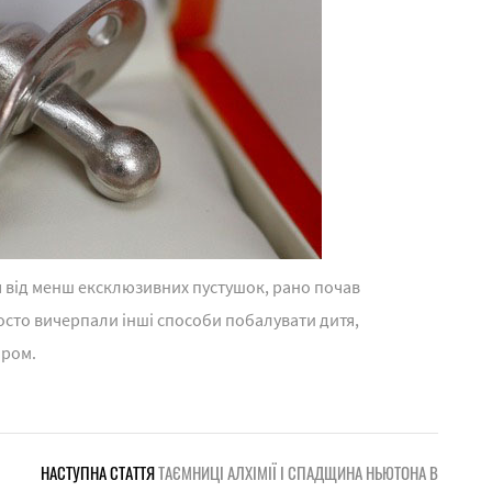
я від менш ексклюзивних пустушок, рано почав
осто вичерпали інші способи побалувати дитя,
ором.
НАСТУПНА СТАТТЯ
ТАЄМНИЦІ АЛХІМІЇ І СПАДЩИНА НЬЮТОНА В