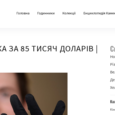
Головна
Годинники
Колекції
Енциклопедія Каме
 ЗА 85 ТИСЯЧ ДОЛАРІВ |
С
Но
Рі
Ве
Де
Хе
Ка
Кін