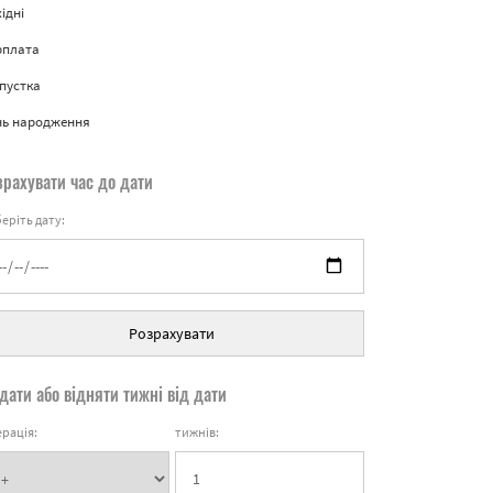
ідні
рплата
пустка
нь народження
зрахувати час до дати
еріть дату:
Розрахувати
дати або відняти тижні від дати
рація:
тижнів: