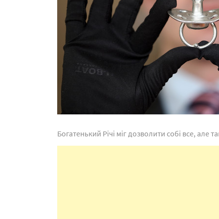
Богатенький Річі міг дозволити собі все, але та