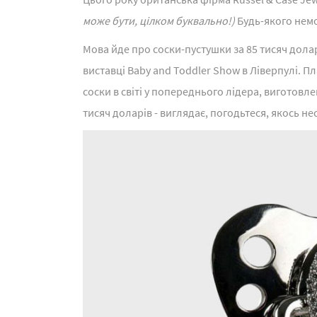
може бути, цілком буквально!)
Будь-якого немо
Мова йде про соски-пустушки за 85 тисяч долар
виставці Baby and Toddler Show в Ліверпулі.
соски в світі у попереднього лідера, виготовлен
тисяч доларів - виглядає, погодьтеся, якось н