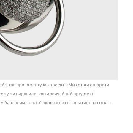
ейс, так прокоментував проект: «Ми хотіли створити
тому ми вирішили взяти звичайний предмет і
баченням - так і з'явилася на світ платинова соска ».