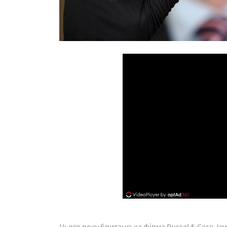
Цього року британська фірма Russel & Case Je