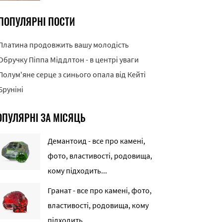
ПОПУЛЯРНІ ПОСТИ
Платина продовжить вашу молодість
Обручку Піппа Міддлтон - в центрі уваги
Полум'яне серце з синього опала від Кейті
Бруніні
ОПУЛЯРНІ ЗА МІСЯЦЬ
Демантоид - все про камені,
фото, властивості, родовища,
кому підходить...
Гранат - все про камені, фото,
властивості, родовища, кому
підходить...