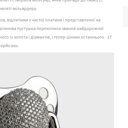
вляті-мільярдеру.
ів, відлитими з чистої платини і представленої на
 Платинова пустушка перехопила звання найдорожчої
ого із золота і діамантів, і тепер цінник останнього - 17
есерйозно.