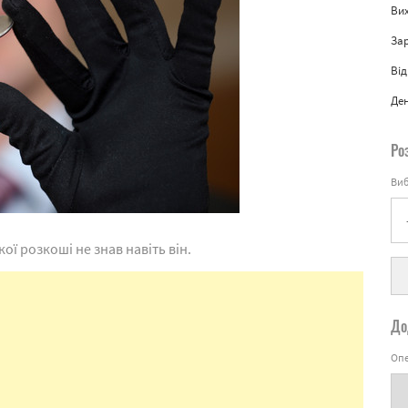
Вих
За
Від
Де
Ро
Виб
кої розкоші не знав навіть він.
До
Опе