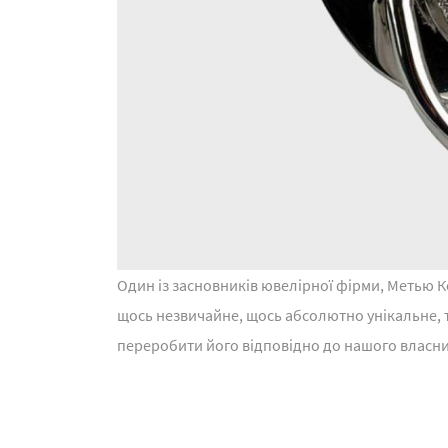
Один із засновників ювелірної фірми, Метью К
щось незвичайне, щось абсолютно унікальне, 
переробити його відповідно до нашого власним 