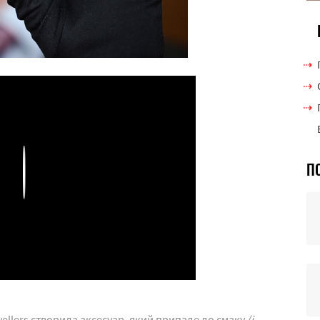
П
Play
wellers створила аксесуар, який припаде до смаку
(і,