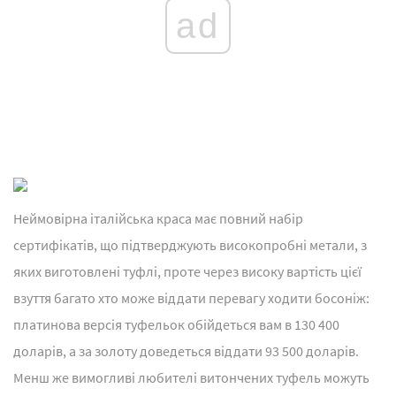
ad
Неймовірна італійська краса має повний набір
сертифікатів, що підтверджують високопробні метали, з
яких виготовлені туфлі, проте через високу вартість цієї
взуття багато хто може віддати перевагу ходити босоніж:
платинова версія туфельок обійдеться вам в 130 400
доларів, а за золоту доведеться віддати 93 500 доларів.
Менш же вимогливі любителі витончених туфель можуть