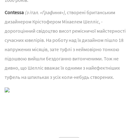
Contessa
(з італ. «Графиня»),
створені британським
дизайнером Крістофером Міхаелем Шелліс, -
дорогоцінний свідоцтво висот ремісничої майстерності
сучасних ювелірів. На роботу над їх дизайном пішло 18
напружених місяців, зате туфлі з неймовірно тонкою
підошвою вийшли бездоганно витонченими. Тож не
дивно, що Шелліс вважає їх одними з найефектніших
туфель на шпильках з усіх коли-небудь створених.