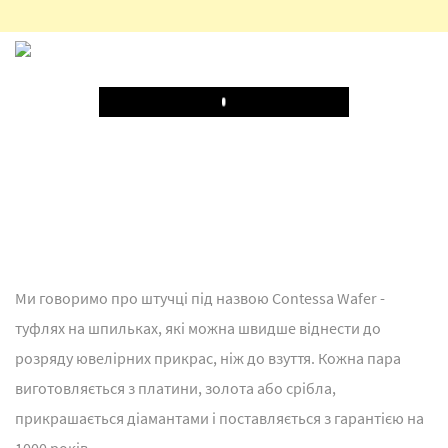
Play
Ми говоримо про штучці під назвою Contessa Wafer -
туфлях на шпильках, які можна швидше віднести до
розряду ювелірних прикрас, ніж до взуття. Кожна пара
виготовляється з платини, золота або срібла,
прикрашається діамантами і поставляється з гарантією на
1000 років.