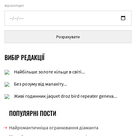
від сьогодні:
Розрахувати
ВИБІР РЕДАКЦІЇ
Найбільше золоте кільце в світі...
Без розуму від малахіту...
Живі годинник jaquet droz bird repeater geneva...
ПОПУЛЯРНІ ПОСТИ
Найромантичніша огранювання діаманта