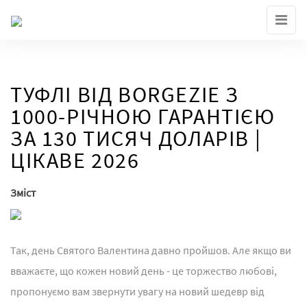
Skip
to
the
content
ТУФЛІ ВІД BORGEZIE З
1000-РІЧНОЮ ГАРАНТІЄЮ
ЗА 130 ТИСЯЧ ДОЛАРІВ |
ЦІКАВЕ 2026
Зміст
Так, день Святого Валентина давно пройшов. Але якщо ви
вважаєте, що кожен новий день - це торжество любові,
пропонуємо вам звернути увагу на новий шедевр від