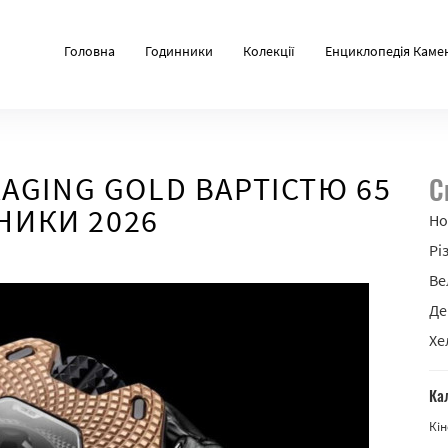
Головна
Годинники
Колекції
Енциклопедія Каме
AGING GOLD ВАРТІСТЮ 65
С
ННИКИ 2026
Но
Рі
Ве
Де
Хе
Ка
Кін