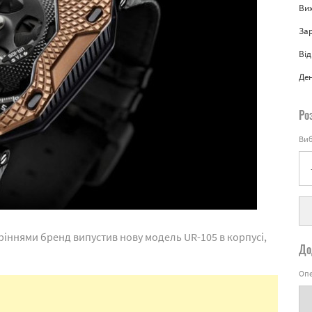
Вих
За
Від
Де
Ро
Виб
іннями бренд випустив нову модель UR-105 в корпусі,
До
Опе