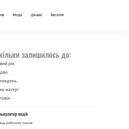
нів
Мода
Цікаве
Весілля
кільки залишилось до:
вий рік
здво
ликдень
нь матері
ловін
лькулятор подій
ець робочого тижня