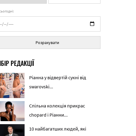
 сьогодні:
Розрахувати
БІР РЕДАКЦІЇ
Ріанна у відвертій сукні від
swarovski...
Спільна колекція прикрас
chopard і Ріанни...
10 найбагатших людей, які