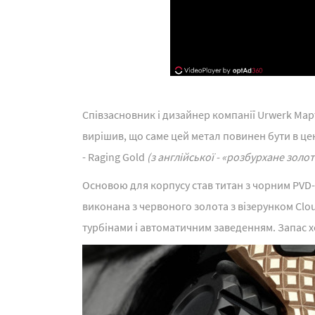
Співзасновник і дизайнер компанії Urwerk Март
вирішив, що саме цей метал повинен бути в цент
- Raging Gold
(з англійської - «розбурхане золот
Основою для корпусу став титан з чорним PVD-п
виконана з червоного золота з візерунком Clou 
турбінами і автоматичним заведенням. Запас ход