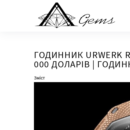
Skip
to
the
content
ГОДИННИК URWERK R
000 ДОЛАРІВ | ГОДИ
Зміст