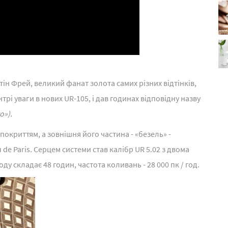
ін Фрей, великий фанат золота самих різних відтінків,
рі уваги в нових UR-105, і дав годинах відповідну назву
о»).
окриттям, а зовнішня його частина - «безель» -
de Paris. Серцем системи став калібр UR 5.02 з двома
у складає 48 годин, частота коливань - 28 000 пк / год.