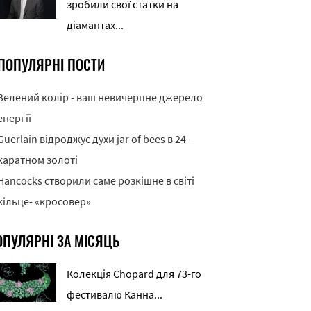
зробили свої статки на
діамантах...
ПОПУЛЯРНІ ПОСТИ
Зелений колір - ваш невичерпне джерело
енергії
Guerlain відроджує духи jar of bees в 24-
каратном золоті
Hancocks створили саме розкішне в світі
кільце- «кросовер»
ОПУЛЯРНІ ЗА МІСЯЦЬ
Колекція Chopard для 73-го
фестивалю Канна...