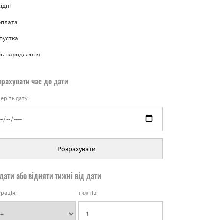
ідні
рплата
пустка
нь народження
зрахувати час до дати
еріть дату:
Розрахувати
дати або відняти тижні від дати
рація:
тижнів: