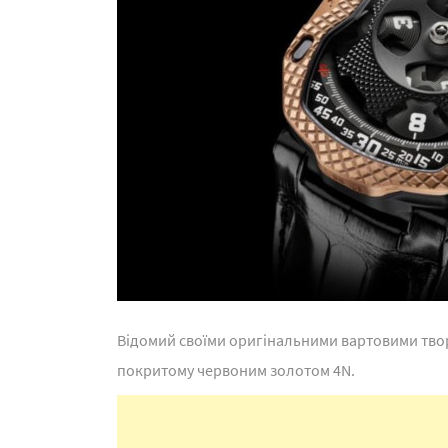
Відомий своїми оригінальними вартовими твор
покритому червоним золотом 4N.