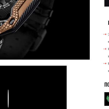
П
Play