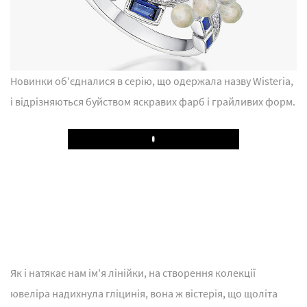
Новинки об'єдналися в серію, що одержала назву Wisteria,
і відрізняються буйством яскравих фарб і грайливих форм.
Play
Як і натякає нам ім'я лінійки, на створення колекції
ювеліра надихнула гліцинія, вона ж вістерія, що щоліта