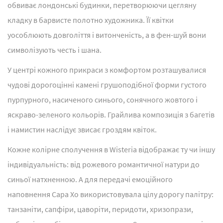
обвиває лондонські будинки, перетворюючи цегляну
кладку в барвисте полотно художника. Її квітки
уособлюють довголіття і витонченість, а в фен-шуй вони
символізують честь і шана.
У центрі кожного прикраси з комфортом розташувалися
чудові дорогоцінні камені грушоподібної форми густого
пурпурного, насиченого синього, сонячного жовтого і
яскраво-зеленого кольорів. Грайлива композиція з багетів
і намистин наслідує звисає гроздям квіток.
Кожне колірне сполучення в Wisteria відображає ту чи іншу
індивідуальність: від рожевого романтичної натури до
синьої натхненною. А для передачі емоційного
наповнення Сара Хо використовувала цілу дорогу палітру:
танзаніти, сапфіри, цаворіти, перидоти, хризопрази,