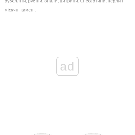
рубелліти, рубіни, опали, цитрини, Спесартини, перли і
місячні камені.
ad