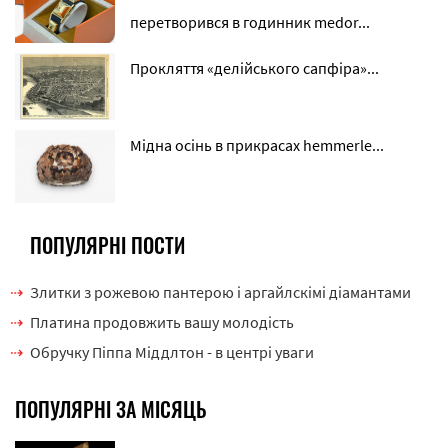
перетворився в годинник medor...
Прокляття «делійського сапфіра»...
Мідна осінь в прикрасах hemmerle...
ПОПУЛЯРНІ ПОСТИ
Злитки з рожевою пантерою і аргайлскімі діамантами
Платина продовжить вашу молодість
Обручку Піппа Міддлтон - в центрі уваги
ПОПУЛЯРНІ ЗА МІСЯЦЬ