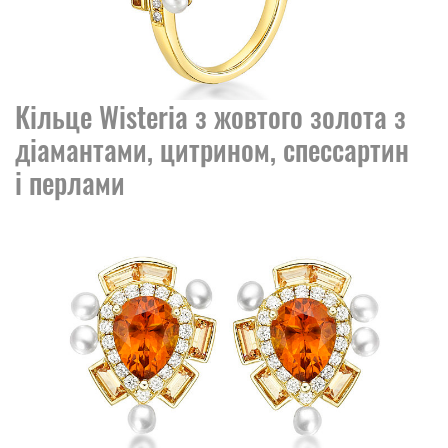
Кільце Wisteria з жовтого золота з
діамантами, цитрином, спессартин
і перлами