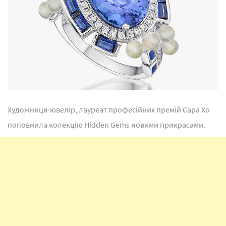
Художниця-ювелір, лауреат професійних премій Сара Хо
поповнила колекцію Hidden Gems новими прикрасами.