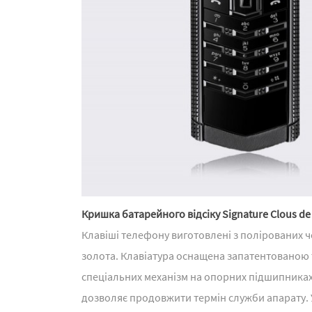
Кришка батарейного відсіку Signature Clous de
Клавіші телефону виготовлені з полірованих чо
золота. Клавіатура оснащена запатентованою 
спеціальних механізм на опорних підшипниках 
дозволяє продовжити термін служби апарату. 