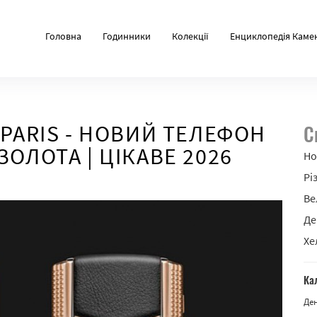
Головна
Годинники
Колекції
Енциклопедія Каме
 PARIS - НОВИЙ ТЕЛЕФОН
С
ОЛОТА | ЦІКАВЕ 2026
Но
Рі
Ве
Де
Хе
Ка
Де