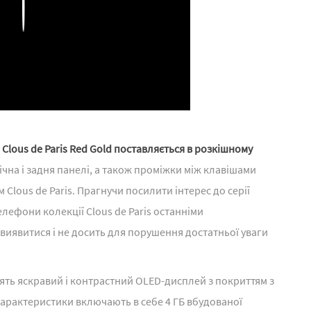
Play
Clous de Paris Red Gold поставляється в розкішному
ічна і задня панелі, а також проміжки між клавішами
lous de Paris. Прагнучи посилити інтерес до серії
лефони колекції Clous de Paris останніми
виявитися і не досить для порушення достатньої уваги
інять яскравий і контрастний OLED-дисплей з покриттям з
 характеристики включають в себе 4 ГБ вбудованої