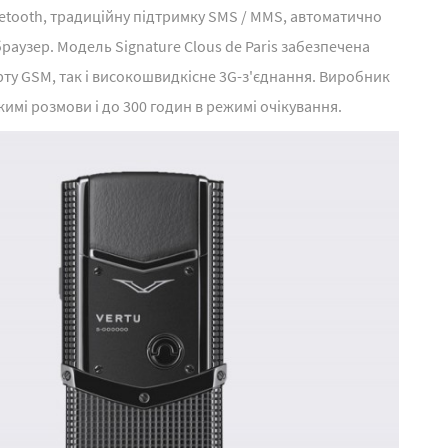
luetooth, традиційну підтримку SMS / MMS, автоматично
раузер. Модель Signature Clous de Paris забезпечена
ту GSM, так і високошвидкісне 3G-з'єднання. Виробник
имі розмови і до 300 годин в режимі очікування.