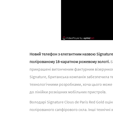
Новий телефон з елегантним назвою Signature 
полірованому 18-каратном рожевому золоті.
Б
прикрашені витонченим фактурним візерунком C
Signature, британська компанія забезпечила те
технологічними розробками, хоча цього може 
до лінійки розкішних мобільних пристроїв.
Володарі Signature Clous de Paris Red Gold оц
полірованого сапфірового скла. Інші технічні