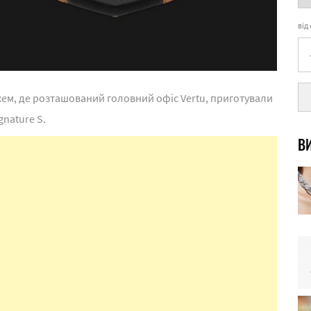
від
хем, де розташований головний офіс Vertu, приготували
nature S.
ВИ