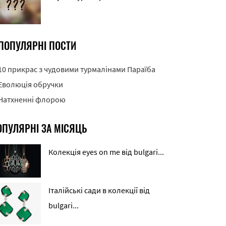
ПОПУЛЯРНІ ПОСТИ
10 прикрас з чудовими турмалінами Параїба
Еволюція обручки
Натхненні флорою
ОПУЛЯРНІ ЗА МІСЯЦЬ
Колекція eyes on me від bulgari...
Італійські сади в колекції від
bulgari...