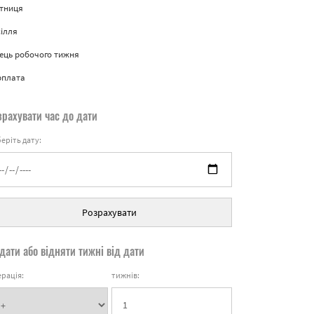
ятниця
ілля
ець робочого тижня
рплата
зрахувати час до дати
еріть дату:
Розрахувати
дати або відняти тижні від дати
рація:
тижнів: