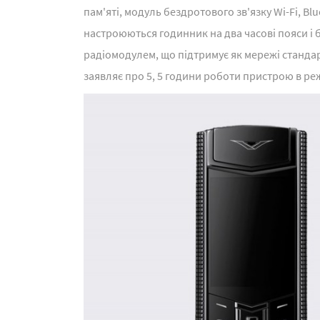
пам'яті, модуль бездротового зв'язку Wi-Fi, B
настроюються годинник на два часові пояси і б
радіомодулем, що підтримує як мережі стандар
заявляє про 5, 5 години роботи пристрою в реж