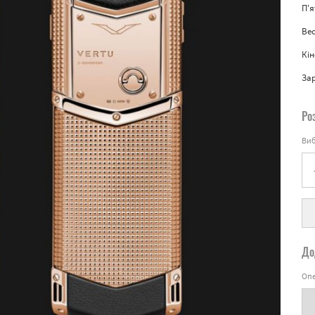
П'
Вес
Кін
За
Ро
Виб
До
Опе