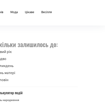
нів
Мода
Цікаве
Весілля
кільки залишилось до:
вий рік
здво
ликдень
нь матері
ловін
лькулятор подій
нь народження