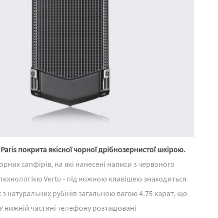
 Paris покрита якісної чорної дрібнозернистої шкірою.
рних сапфірів, на які нанесені написи з червоного
технологією Vertu - під кожною клавішею знаходиться
з натуральних рубінів загальною вагою 4.75 карат, що
У нижній частині телефону розташовані