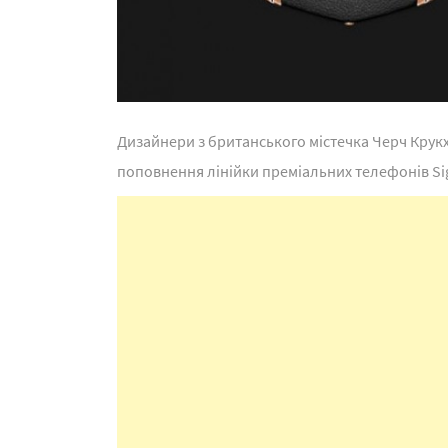
Дизайнери з британського містечка Черч Крук
поповнення лінійки преміальних телефонів Sig