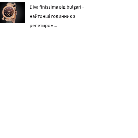
Diva finissima від bulgari -
найтонші годинник з
репетиром...