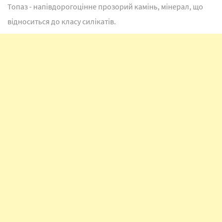
Топаз - напівдорогоцінне прозорий камінь, мінерал, що
відноситься до класу силікатів.