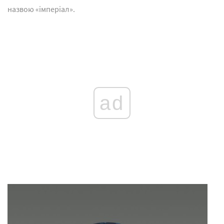
назвою «імперіал».
ad