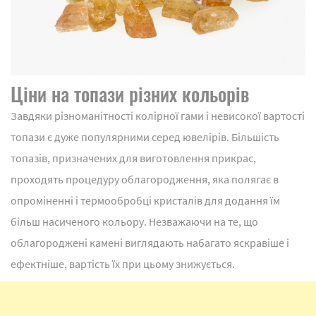
Ціни на топази різних кольорів
Завдяки різноманітності колірної гами і невисокої вартості
топази є дуже популярними серед ювелірів. Більшість
топазів, призначених для виготовлення прикрас,
проходять процедуру облагородження, яка полягає в
опроміненні і термообробці кристалів для додання їм
більш насиченого кольору. Незважаючи на те, що
облагороджені камені виглядають набагато яскравіше і
ефектніше, вартість їх при цьому знижується.