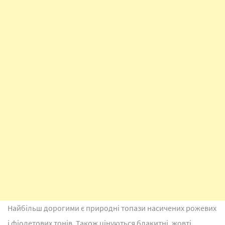
Найбільш дорогими є природні топази насичених рожевих
і фіолетових тонів. Також цінуються блакитні, жовті,