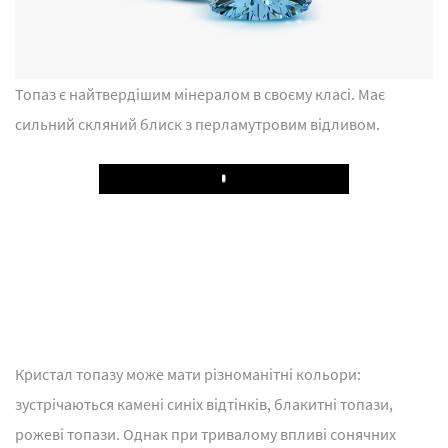
Топаз є найтвердішим мінералом в своєму класі. Має
сильний скляний блиск з перламутровим відливом.
Play
Кристал топазу може мати різноманітні кольори:
зустрічаються камені синіх відтінків, блакитні топази,
рожеві топази. Однак при тривалому впливі сонячних