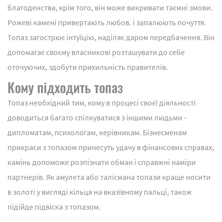
благоденства, крім того, він може викривати таємні змови.
Рожеві камені привертають любов. і запалюють почуття.
Топаз загострює інтуїцію, наділяє даром передбачення. Він
допомагає своєму власникові розташувати до себе
оточуючих, здобути прихильність правителів.
Кому підходить топаз
Топаз необхідний тим, кому в процесі своєї діяльності
доводиться багато спілкуватися з іншими людьми -
дипломатам, психологам, керівникам. Бізнесменам
прикраси з топазом принесуть удачу в фінансових справах,
камінь допоможе розпізнати обман і справжні наміри
партнерів. Як амулета або талісмана топази краще носити
в золоті у вигляді кільця на вказівному пальці, також
підійде підвіска з топазом.