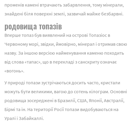
променів камені втрачають забарвлення, тому мінерали,
знайдені біля поверхні землі, зазвичай майже безбарвні.
родовища топазів
Вперше топаз був виявлений на острові Топазіос в
Червоному морі, звідки, ймовірно, мінерал і отримав свою
назву. За іншою версією найменування каменю походить
від слова «тапас», що в перекладі з санскриту означає
«вогонь».
У природі топази зустрічаються досить часто, кристали
можуть бути великими, вагою до сотень кілограм. Основні
родовища зосереджені в Бразилії, США, Японії, Австралії,
Бірмі та ін. На території Росії топази видобуваються на
Уралі і Забайкаллі.