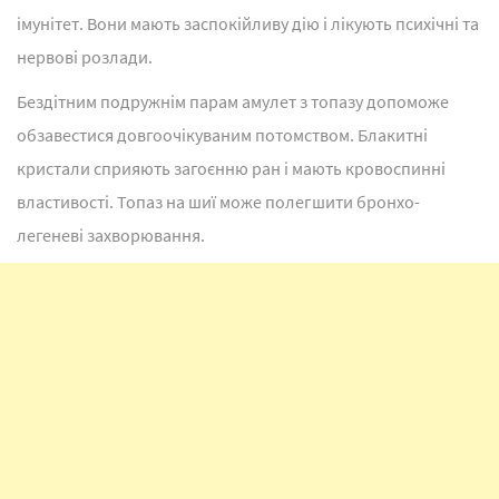
імунітет. Вони мають заспокійливу дію і лікують психічні та
нервові розлади.
Бездітним подружнім парам амулет з топазу допоможе
обзавестися довгоочікуваним потомством. Блакитні
кристали сприяють загоєнню ран і мають кровоспинні
властивості. Топаз на шиї може полегшити бронхо-
легеневі захворювання.