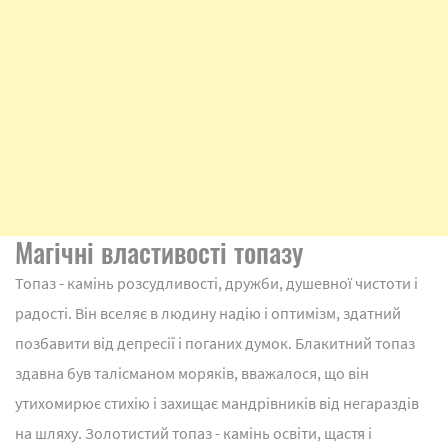
Магічні властивості топазу
Топаз - камінь розсудливості, дружби, душевної чистоти і
радості. Він вселяє в людину надію і оптимізм, здатний
позбавити від депресії і поганих думок. Блакитний топаз
здавна був талісманом моряків, вважалося, що він
утихомирює стихію і захищає мандрівників від негараздів
на шляху. Золотистий топаз - камінь освіти, щастя і