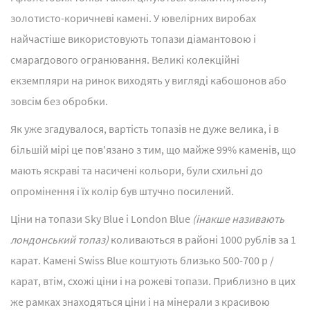
золотисто-коричневі камені. У ювелірних виробах
найчастіше використовують топази діамантовою і
смарагдового огранювання. Великі колекційні
екземпляри на ринок виходять у вигляді кабошонов або
зовсім без обробки.
Як уже згадувалося, вартість топазів не дуже велика, і в
більшій мірі це пов'язано з тим, що майже 99% каменів, що
мають яскраві та насичені кольори, були схильні до
опромінення і їх колір був штучно посилений.
Ціни на топази Sky Blue і London Blue
(інакше називають
лондонський топаз)
коливаються в районі 1000 рублів за 1
карат. Камені Swiss Blue коштують близько 500-700 р /
карат, втім, схожі ціни і на рожеві топази. Приблизно в цих
же рамках знаходяться ціни і на мінерали з красивою