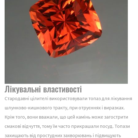
Лікувальні властивості
Стародавні цілителі використовували топаз для лікування
шлунково-кишкового тракту, при отруєннях і виразках.
Крім того, вони вважали, що цей камінь може загострити
смакові відчуття, тому їм часто прикрашали посуд. Топази
захищають від простудних захворювань і підвищують