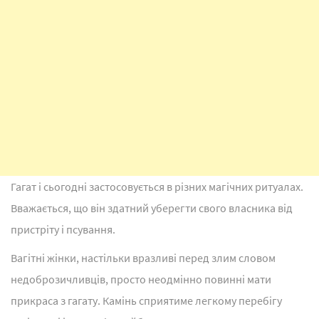
Гагат і сьогодні застосовується в різних магічних ритуалах.
Вважається, що він здатний уберегти свого власника від
пристріту і псування.
Вагітні жінки, настільки вразливі перед злим словом
недоброзичливців, просто неодмінно повинні мати
прикраса з гагату. Камінь сприятиме легкому перебігу