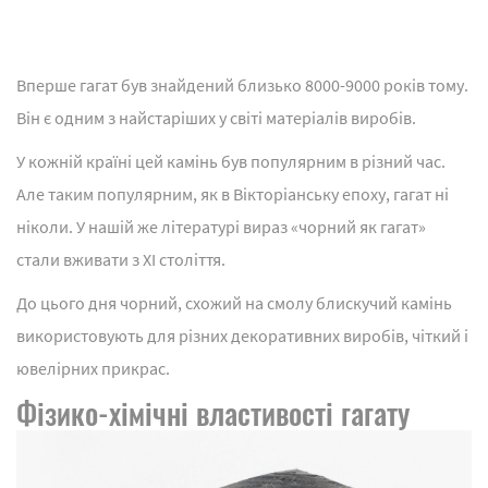
Вперше гагат був знайдений близько 8000-9000 років тому.
Він є одним з найстаріших у світі матеріалів виробів.
У кожній країні цей камінь був популярним в різний час.
Але таким популярним, як в Вікторіанську епоху, гагат ні
ніколи. У нашій же літературі вираз «чорний як гагат»
стали вживати з XI століття.
До цього дня чорний, схожий на смолу блискучий камінь
використовують для різних декоративних виробів, чіткий і
ювелірних прикрас.
Фізико-хімічні властивості гагату