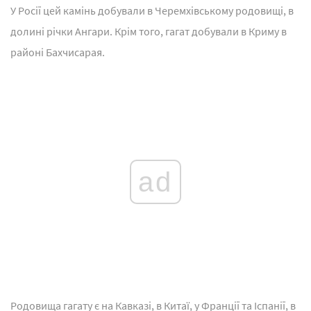
У Росії цей камінь добували в Черемхівському родовищі, в
долині річки Ангари. Крім того, гагат добували в Криму в
районі Бахчисарая.
ad
Родовища гагату є на Кавказі, в Китаї, у Франції та Іспанії, в