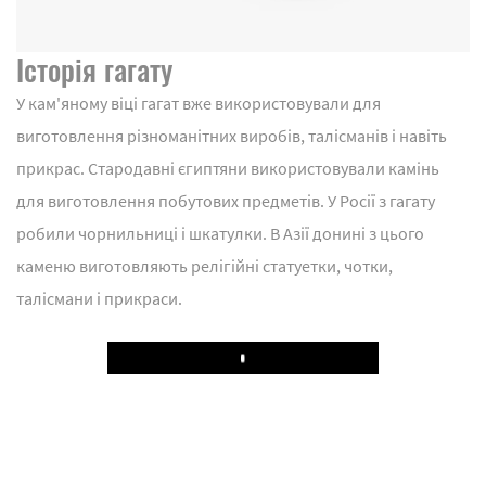
Історія гагату
У кам'яному віці гагат вже використовували для
виготовлення різноманітних виробів, талісманів і навіть
прикрас. Стародавні єгиптяни використовували камінь
для виготовлення побутових предметів. У Росії з гагату
робили чорнильниці і шкатулки. В Азії донині з цього
каменю виготовляють релігійні статуетки, чотки,
талісмани і прикраси.
Play