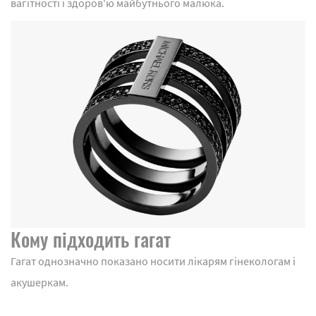
вагітності і здоров'ю майбутнього малюка.
Кому підходить гагат
Гагат однозначно показано носити лікарям гінекологам і
акушеркам.