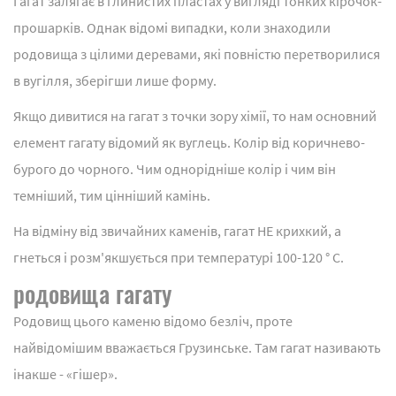
Гагат залягає в глинистих пластах у вигляді тонких кірочок-
прошарків. Однак відомі випадки, коли знаходили
родовища з цілими деревами, які повністю перетворилися
в вугілля, зберігши лише форму.
Якщо дивитися на гагат з точки зору хімії, то нам основний
елемент гагату відомий як вуглець. Колір від коричнево-
бурого до чорного. Чим однорідніше колір і чим він
темніший, тим цінніший камінь.
На відміну від звичайних каменів, гагат НЕ крихкий, а
гнеться і розм'якшується при температурі 100-120 ° С.
родовища гагату
Родовищ цього каменю відомо безліч, проте
найвідомішим вважається Грузинське. Там гагат називають
інакше - «гішер».