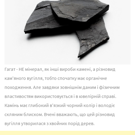
Гагат - НЕ мінерал, як інші вироби камені, а різновид
кам'яного вугілля, тобто спочатку має органічне
походження. Але завдяки зовнішнім даним і фізичним
властивостям використовується і в ювелірній справі.
Камінь має глибокий в'язкий чорний колір і володіє
скляним блиском. Вчені вважають, що цей різновид
вугілля утворилася з хвойних порід дерев.