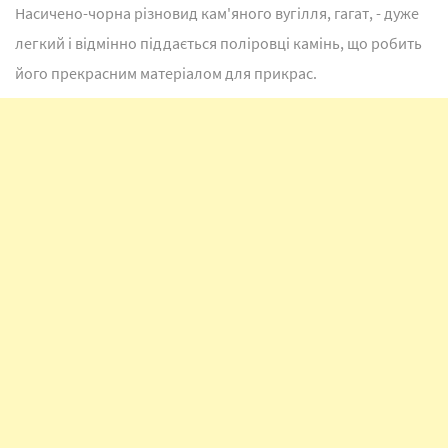
Насичено-чорна різновид кам'яного вугілля, гагат, - дуже
легкий і відмінно піддається поліровці камінь, що робить
його прекрасним матеріалом для прикрас.