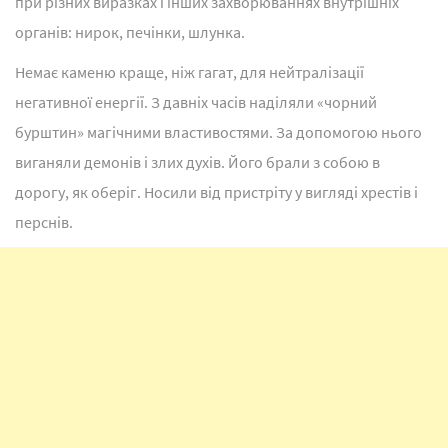
при різних виразках і інших захворюваннях внутрішніх
органів: нирок, печінки, шлунка.
Немає каменю краще, ніж гагат, для нейтралізації
негативної енергії. З давніх часів наділяли «чорний
бурштин» магічними властивостями. За допомогою нього
виганяли демонів і злих духів. Його брали з собою в
дорогу, як оберіг. Носили від пристріту у вигляді хрестів і
перснів.