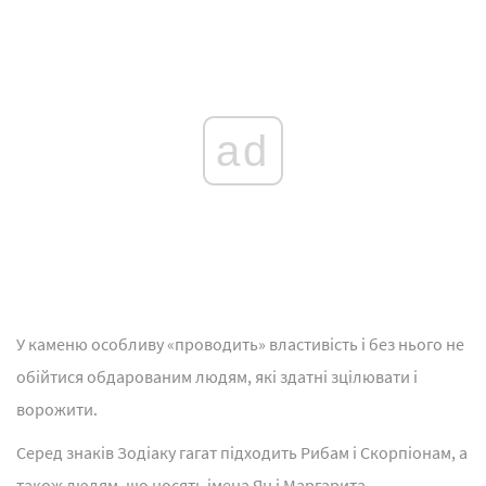
ad
У каменю особливу «проводить» властивість і без нього не
обійтися обдарованим людям, які здатні зцілювати і
ворожити.
Серед знаків Зодіаку гагат підходить Рибам і Скорпіонам, а
також людям, що носять імена Ян і Маргарита.