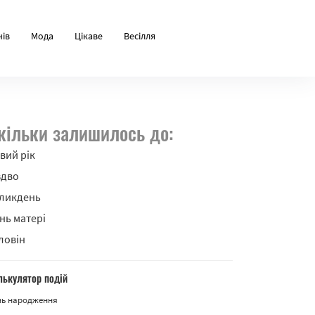
нів
Мода
Цікаве
Весілля
кільки залишилось до:
вий рік
здво
ликдень
нь матері
ловін
лькулятор подій
нь народження