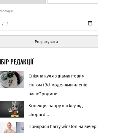
 сьогодні:
Розрахувати
БІР РЕДАКЦІЇ
Сніжна куля з діамантовим
снігом і 3d-моделями членів
вашої родини...
Колекція happy mickey від
chopard...
Прикраси harry winston на вечері