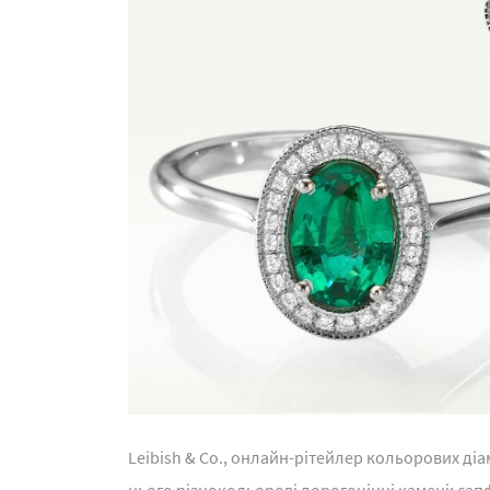
Leibish & Co., онлайн-рітейлер кольорових ді
нього різнокольорові дорогоцінні камені: сапф