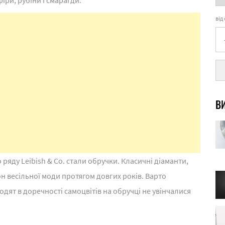
від
ВИ
ду Leibish & Co. стали обручки. Класичні діаманти,
 весільної моди протягом довгих років. Варто
дят в доречності самоцвітів на обручці не увінчалися