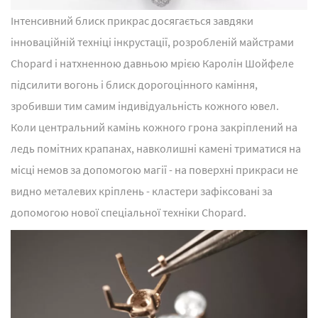
Інтенсивний блиск прикрас досягається завдяки
інноваційній техніці інкрустації, розробленій майстрами
Chopard і натхненною давньою мрією Каролін Шойфеле
підсилити вогонь і блиск дорогоцінного каміння,
зробивши тим самим індивідуальність кожного ювел.
Коли центральний камінь кожного грона закріплений на
ледь помітних крапанах, навколишні камені триматися на
місці немов за допомогою магії - на поверхні прикраси не
видно металевих кріплень - кластери зафіксовані за
допомогою нової спеціальної техніки Chopard.