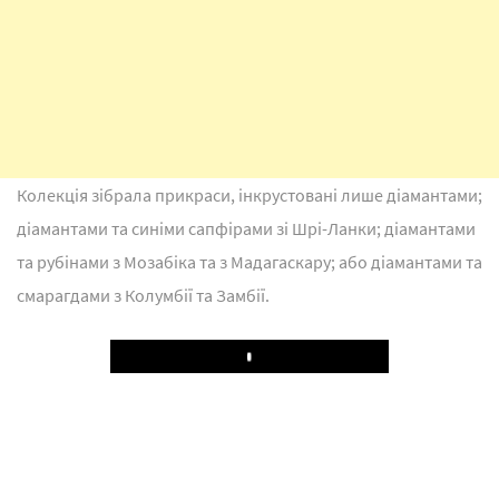
Колекція зібрала прикраси, інкрустовані лише діамантами;
діамантами та синіми сапфірами зі Шрі-Ланки; діамантами
та рубінами з Мозабіка та з Мадагаскару; або діамантами та
смарагдами з Колумбії та Замбії.
Play