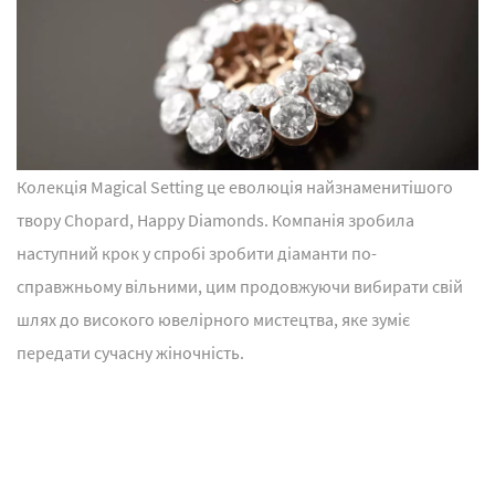
Колекція Magical Setting це еволюція найзнаменитішого
твору Chopard, Happy Diamonds. Компанія зробила
наступний крок у спробі зробити діаманти по-
справжньому вільними, цим продовжуючи вибирати свій
шлях до високого ювелірного мистецтва, яке зуміє
передати сучасну жіночність.