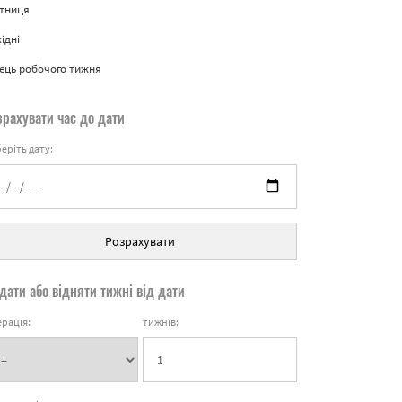
ятниця
ідні
ець робочого тижня
зрахувати час до дати
еріть дату:
Розрахувати
дати або відняти тижні від дати
рація:
тижнів: