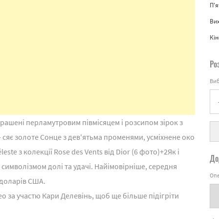
П'
Вих
Кін
Ро
Виб
крашені перламутровим півмісяцем і розсипом зірок з
 - сяє золоте Сонце з дев'ятьма променями, усміхнене око
ste з колекції Rose des Vents від Dior (6 фото)
+2
Як і
До
 символізмом долі та удачі. Найімовірніше, середня
Опе
 доларів США.
о за участю Кари Делевінь, щоб ще більше підігріти