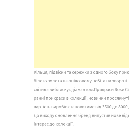
Кільця, підвіски та сережки з одного боку при
білого золота на оніксовому небі, а на звороті
світила виблискує діамантом.Прикраси Rose Céle
ранні прикраси в колекції, новинки просякнуті
вартість виробів становитиме від 3500 до 8000
До виходу оновлення бренд випустив нове віде
інтерес до колекції.