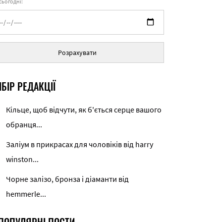
 сьогодні:
Розрахувати
БІР РЕДАКЦІЇ
Кільце, щоб відчути, як б'ється серце вашого
обранця...
Заліум в прикрасах для чоловіків від harry
winston...
Чорне залізо, бронза і діаманти від
hemmerle...