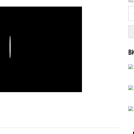
від
Play
ВИ