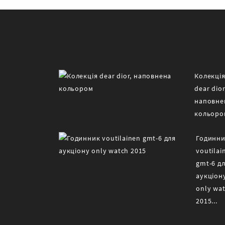
Колекці
dear dior
наповне
кольором
Годинн
voutilai
gmt-6 д
аукціон
only wa
2015...