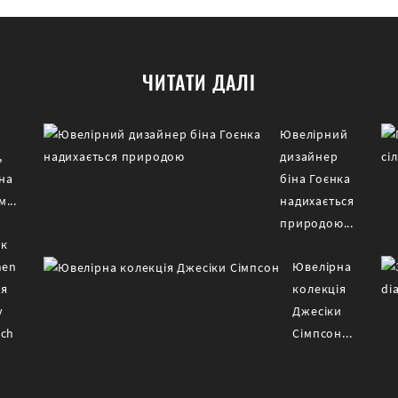
ЧИТАТИ ДАЛІ
я
Ювелірний
,
дизайнер
на
біна Гоєнка
...
надихається
природою...
ик
nen
Ювелірна
ля
колекція
у
Джесіки
tch
Сімпсон...