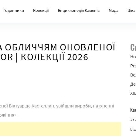
Годинники
Колекції
Енциклопедія Каменів
Мода
Ціка
ЛА ОБЛИЧЧЯМ ОНОВЛЕНОЇ
С
OR | КОЛЕКЦІЇ 2026
Но
Рі
Ве
Де
Хе
еної Віктуар де Кастеллан, увійшли вироби, натхненні
Ка
ожіння».
За
Від