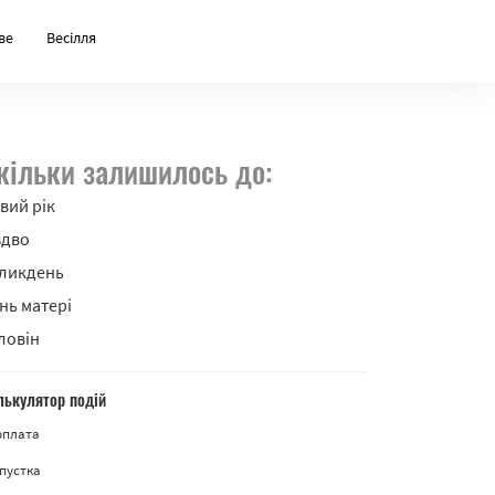
ве
Весілля
кільки залишилось до:
вий рік
здво
ликдень
нь матері
ловін
лькулятор подій
рплата
пустка