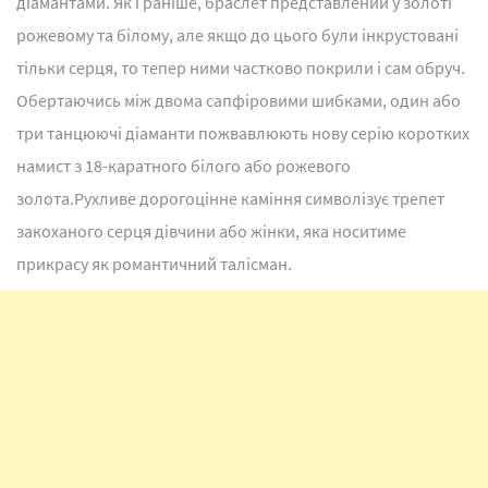
діамантами. Як і раніше, браслет представлений у золоті
рожевому та білому, але якщо до цього були інкрустовані
тільки серця, то тепер ними частково покрили і сам обруч.
Обертаючись між двома сапфіровими шибками, один або
три танцюючі діаманти пожвавлюють нову серію коротких
намист з 18-каратного білого або рожевого
золота.Рухливе дорогоцінне каміння символізує трепет
закоханого серця дівчини або жінки, яка носитиме
прикрасу як романтичний талісман.