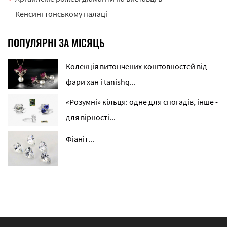
Кенсингтонському палаці
ПОПУЛЯРНІ ЗА МІСЯЦЬ
Колекція витончених коштовностей від
фари хан і tanishq...
«Розумні» кільця: одне для спогадів, інше -
для вірності...
Фіаніт...