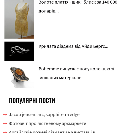
Золоте плаття - шик і блиск за 140 000
доларів...
Крилата діадема від Айди Бергс...
Bohemme випускає нову колекцію зі
змішаних матеріалів...
ПОПУЛЯРНІ ПОСТИ
Jacob jensen: arc, sapphire та edge
Фотозвіт про лютневому архмаркете
Аргайлскіе рожеві діаманти на виставці в