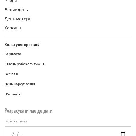
Різдво
Великдень
День матері
Хеловін
Калькулятор подій
Зарплата
Кінець робочого тижня
Весілля
День народження
П'ятниця
Розрахувати час до дати
Виберіть дату: