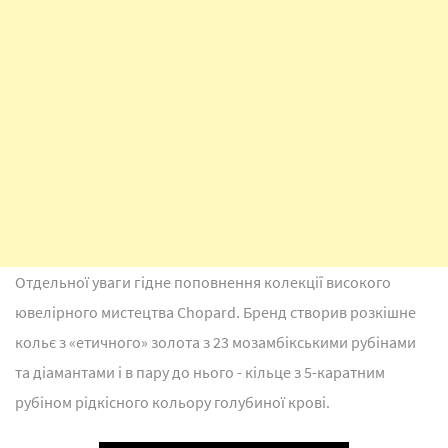
Отдельної уваги гідне поповнення колекції високого
ювелірного мистецтва Chopard. Бренд створив розкішне
кольє з «етичного» золота з 23 мозамбікськими рубінами
та діамантами і в пару до нього - кільце з 5-каратним
рубіном рідкісного кольору голубиної крові.