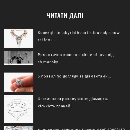
ЧИТАТИ ДАЛІ
Колекція le labyrinthe artistique від chow
tai fook...
Романтична колекція circle of love від
shimansky...
5 правил по догляду за діамантами...
Класична ограновування діаманта.
кількість граней...
Анонсовані годинник twenty-4 ref. 4909/110