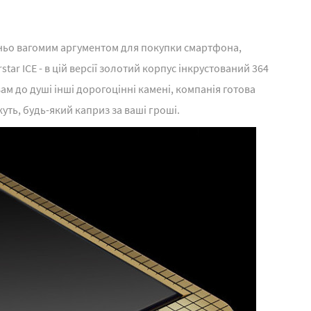
тньо вагомим аргументом для покупки смартфона,
ar ICE - в цій версії золотий корпус інкрустований 364
ам до душі інші дорогоцінні камені, компанія готова
уть, будь-який каприз за ваші гроші.