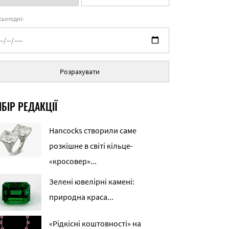
 сьогодні:
Розрахувати
БІР РЕДАКЦІЇ
Hancocks створили саме
розкішне в світі кільце-
«кросовер»...
Зелені ювелірні камені:
природна краса...
«Рідкісні коштовності» на