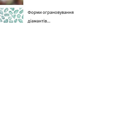
Форми ограновування
діамантів...