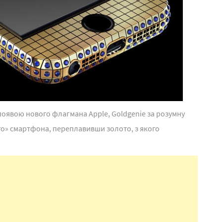
з появою нового флагмана Apple, Goldgenie за розумну
го» смартфона, переплавивши золото, з якого