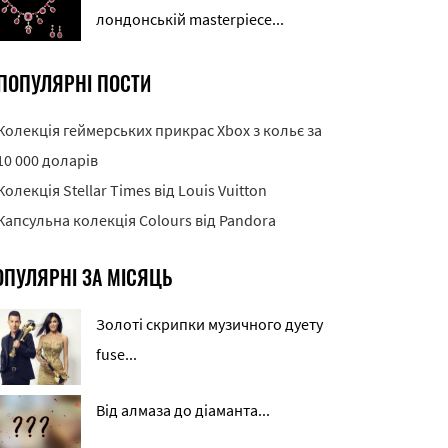
лондонській masterpiece...
ПОПУЛЯРНІ ПОСТИ
Колекція геймерських прикрас Xbox з кольє за
10 000 доларів
Колекція Stellar Times від Louis Vuitton
Капсульна колекція Colours від Pandora
ОПУЛЯРНІ ЗА МІСЯЦЬ
Золоті скрипки музичного дуету
fuse...
Від алмаза до діаманта...