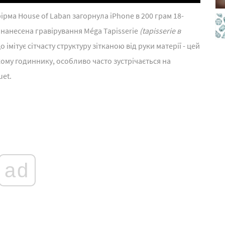
ірма House of Laban загорнула iPhone в 200 грам 18-
 нанесена гравірування Méga Tapisserie
(tapisserie в
о імітує сітчасту структуру зітканою від руки матерії - цей
му годиннику, особливо часто зустрічається на
et.
ad