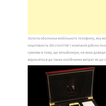
Золота оболонка мобільного телефону, яку мо
коштовність XXI століття! І компанія дійсно по
сумніви в тому, що мільйонери, на яких доведет
відносяться до таких копійчаних витрат як до 