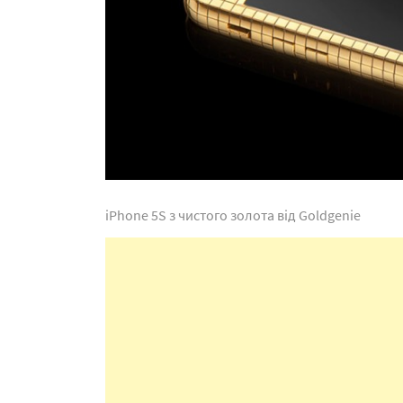
iPhone 5S з чистого золота від Goldgenie