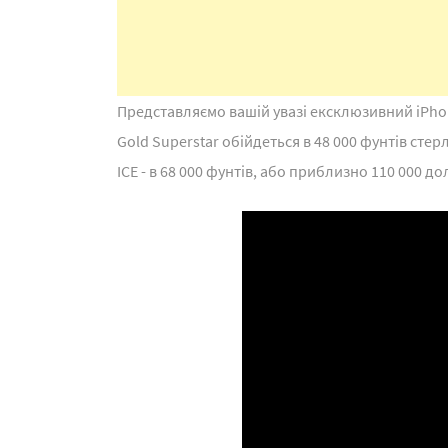
Представляємо вашій увазі ексклюзивний iPhone
Gold Superstar обійдеться в 48 000 фунтів стер
ICE - в 68 000 фунтів, або приблизно 110 000 до