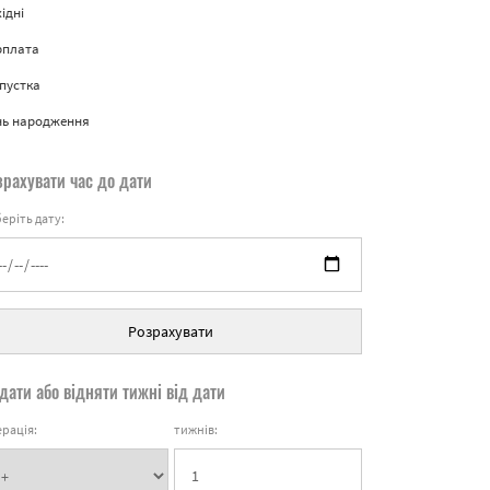
ідні
рплата
пустка
нь народження
зрахувати час до дати
еріть дату:
Розрахувати
дати або відняти тижні від дати
рація:
тижнів: