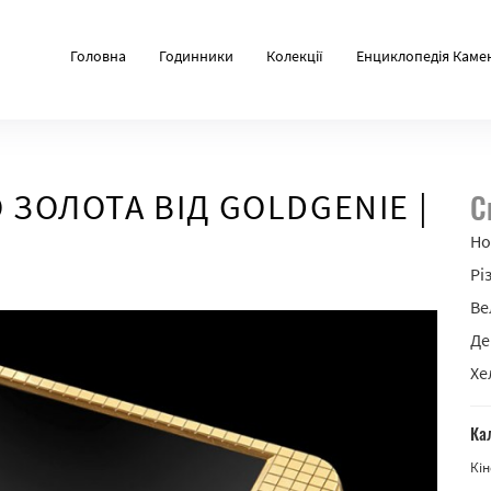
Головна
Годинники
Колекції
Енциклопедія Каме
 ЗОЛОТА ВІД GOLDGENIE |
С
Но
Рі
Ве
Де
Хе
Ка
Кін