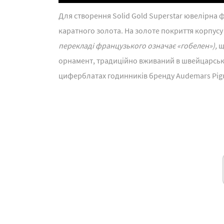
Для створення Solid Gold Superstar ювелірна ф
каратного золота. На золоте покриття корпусу
перекладі французького означає «гобелен»),
щ
орнамент, традиційно вживаний в швейцарсько
циферблатах годинників бренду Audemars Pigu