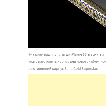
Ну а коли ваші почуття до iPhone 5S згаснуть 
плату виготовить корпус для нового «яблучно
виготовлений корпус Solid Gold Superstar.