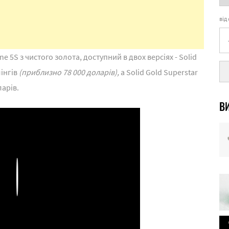
від
 5S з чистого золота, доступний в двох версіях - Solid
лінгів
(приблизно 78 000 доларів),
а Solid Gold Superstar
ларів.
ВИ
Play