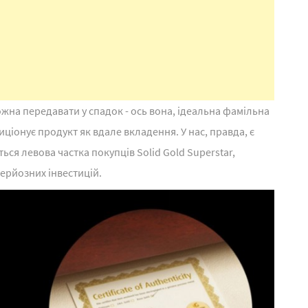
жна передавати у спадок - ось вона, ідеальна фамільна
зиціонує продукт як вдале вкладення. У нас, правда, є
ься левова частка покупців Solid Gold Superstar,
серйозних інвестицій.