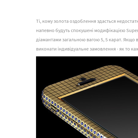
Ті, кому золота оздоблення здасться недоста
напевно будуть спокушені модифікацією Superst
діамантами загальною вагою 5, 5 карат. Якщо в
виконати індивідуальне замовлення - як то каж