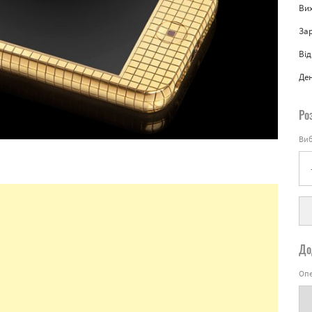
Вих
За
Від
Де
Ро
Виб
До
Опе