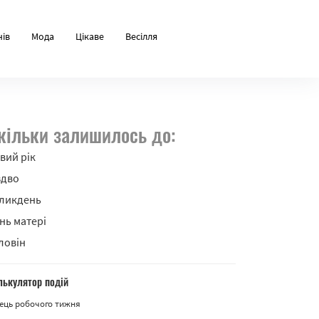
нів
Мода
Цікаве
Весілля
кільки залишилось до:
вий рік
здво
ликдень
нь матері
ловін
лькулятор подій
ець робочого тижня