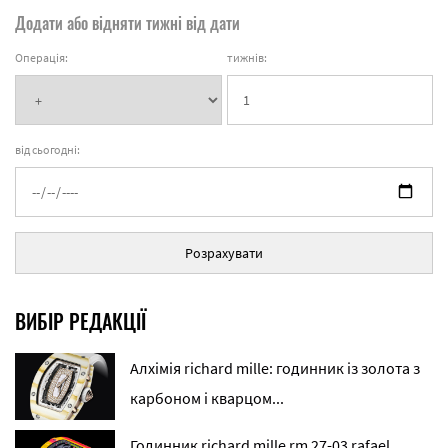
Додати або відняти тижні від дати
Операція:
тижнів:
від сьогодні:
Розрахувати
ВИБІР РЕДАКЦІЇ
Алхімія richard mille: годинник із золота з
карбоном і кварцом...
Годинник richard mille rm 27-03 rafael