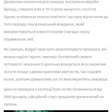
Джерелом натхнення для прикрас послужили вироби
бренду, створені в 60-е-70-ті роки минулого століття.
Однак, в новинках можна помітити і ще одну відсилання до
того періоду: гексагональний візерунок, який
використовується в якості основи і нагадує луску
справжньою змії.
Як і раніше, Bulgari прагнули запропонувати прикраси, які
можна надіти і вдень і ввечері: беззмінний символ
чуттєвості і жіночності ідеально вписується як в лаконічне
золоте кільце з двома краплями аметистів, так і в довге
кольє, усипане діамантами, на тлі яких мерехтять смарагди.
Ціни на прикраси з колекції Eyes on Me починаються від
2860 доларів, офіційний старт продажів призначений на
липень.