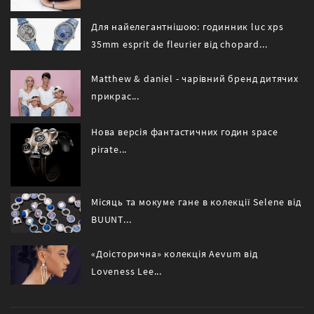
Для найелегантнішою: годинник luc xps
35mm esprit de fleurier від chopard...
Matthew & daniel - чарівний бренд дитячих
прикрас...
Нова версія фантастичних годин space
pirate...
Місяць та мокуме гане в колекції Selene від
BUUNT...
«Доісторична» колекція Aevum від
Loveness Lee...