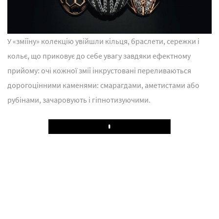
У «зміїну» колекцію увійшли кільця, браслети, сережки і
кольє, що приковує до себе увагу завдяки ефектному
прийому: очі кожної змії інкрустовані переливаються
дорогоцінними каменями: смарагдами, аметистами або
рубінами, зачаровують і гіпнотизуючими.
Play