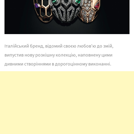
Італійський бренд, відомий своєю любов'ю до змій,
випустив нову розкішну колекцію, наповнену цими
дивними створіннями в дорогоцінному виконанні.