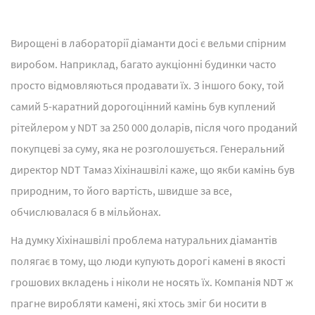
Вирощені в лабораторії діаманти досі є вельми спірним
виробом. Наприклад, багато аукціонні будинки часто
просто відмовляються продавати їх. З іншого боку, той
самий 5-каратний дорогоцінний камінь був куплений
рітейлером у NDT за 250 000 доларів, після чого проданий
покупцеві за суму, яка не розголошується. Генеральний
директор NDT Тамаз Хіхінашвілі каже, що якби камінь був
природним, то його вартість, швидше за все,
обчислювалася б в мільйонах.
На думку Хіхінашвілі проблема натуральних діамантів
полягає в тому, що люди купують дорогі камені в якості
грошових вкладень і ніколи не носять їх. Компанія NDT ж
прагне виробляти камені, які хтось зміг би носити в