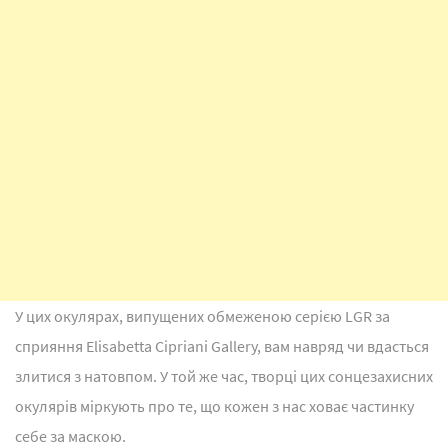
У цих окулярах, випущених обмеженою серією LGR за
сприяння Elisabetta Cipriani Gallery, вам навряд чи вдасться
злитися з натовпом. У той же час, творці цих сонцезахисних
окулярів міркують про те, що кожен з нас ховає частинку
себе за маскою.