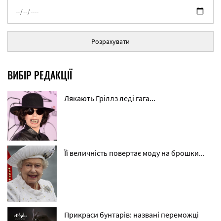
Розрахувати
ВИБІР РЕДАКЦІЇ
Лякають Гріллз леді гага...
Її величність повертає моду на брошки...
Прикраси бунтарів: названі переможці