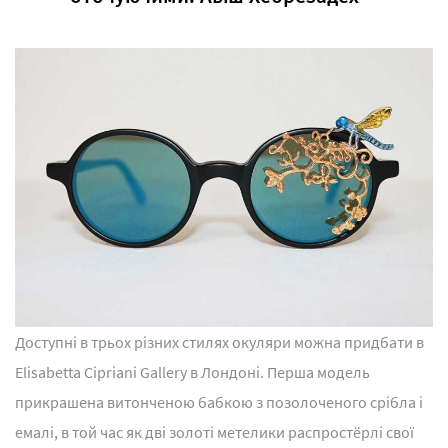
Доступні в трьох різних стилях окуляри можна придбати в
Elisabetta Cipriani Gallery в Лондоні. Перша модель
прикрашена витонченою бабкою з позолоченого срібла і
емалі, в той час як дві золоті метелики распростёрлі свої