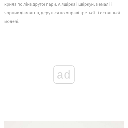
крила по лінз другої пари. А ящірка і цвіркун, з емалі і
чорних діамантів, деруться по оправі третьої - і останньої -
моделі.
ad