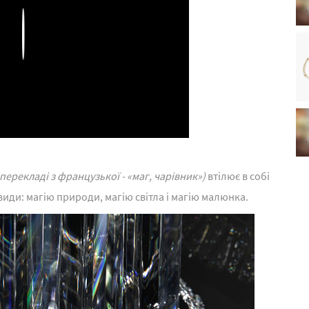
Play
 перекладі з французької - «маг, чарівник»)
втілює в собі
овиди: магію природи, магію світла і магію малюнка.