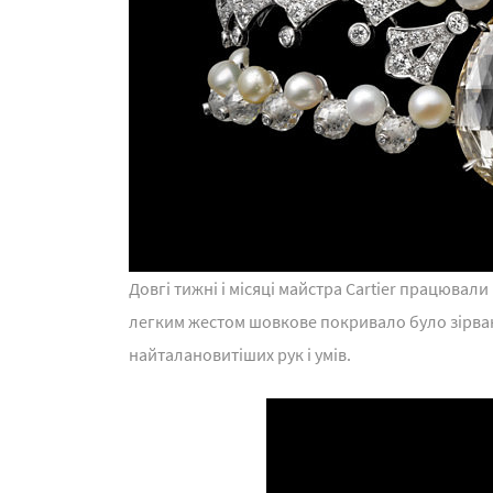
Довгі тижні і місяці майстра Cartier працювали
легким жестом шовкове покривало було зірван
найталановитіших рук і умів.