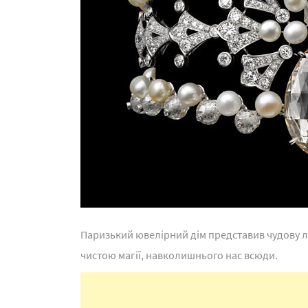
Паризький ювелірний дім представив чудову лі
чистою магії, навколишнього нас всюди.