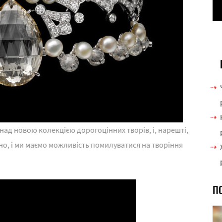
 над новою колекцією дорогоцінних творів, і, нарешті,
о, і ми маємо можливість помилуватися на творіння
П