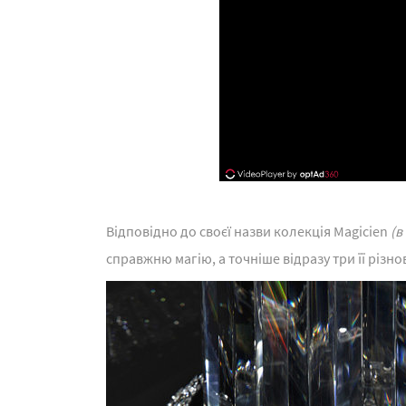
Відповідно до своєї назви колекція Magicien
(в
справжню магію, а точніше відразу три її різн