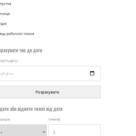
пустка
ятниця
ідні
ець робочого тижня
зрахувати час до дати
еріть дату:
Розрахувати
дати або відняти тижні від дати
рація:
тижнів: