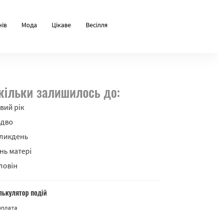
нів
Мода
Цікаве
Весілля
кільки залишилось до:
вий рік
здво
ликдень
нь матері
ловін
лькулятор подій
рплата