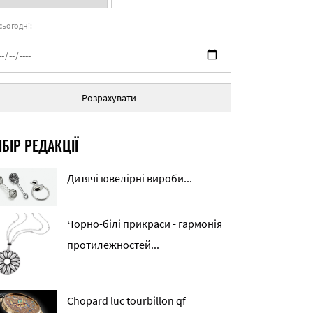
 сьогодні:
Розрахувати
БІР РЕДАКЦІЇ
Дитячі ювелірні вироби...
Чорно-білі прикраси - гармонія
протилежностей...
Chopard luc tourbillon qf