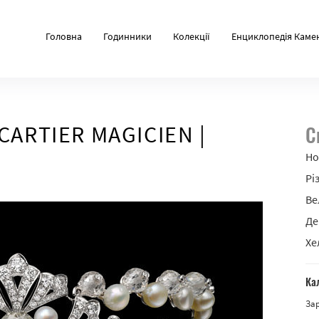
Головна
Годинники
Колекції
Енциклопедія Каме
ARTIER MAGICIEN |
С
Но
Рі
Ве
Де
Хе
Ка
За