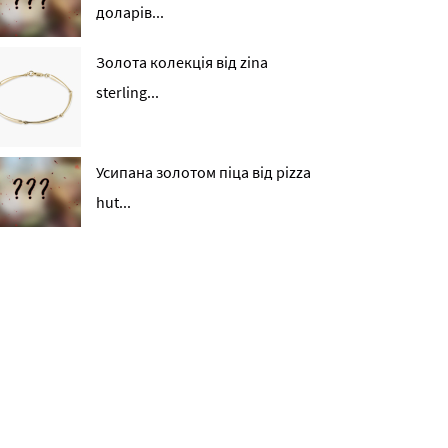
доларів...
Золота колекція від zina
sterling...
Усипана золотом піца від pizza
hut...