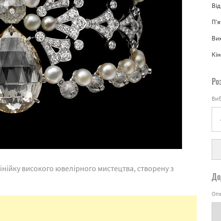
Від
П'
Вих
Кін
Ро
Виб
нійку високого ювелірного мистецтва, створену з
До
Опе