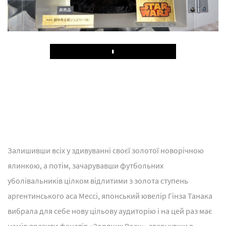
Play
Залишивши всіх у здивуванні своєї золотої новорічною
ялинкою, а потім, зачарувавши футбольних
уболівальників цілком відлитими з золота ступень
аргентинського аса Мессі, японський ювелір Гінза Танака
вибрала для себе нову цільову аудиторію і на цей раз має