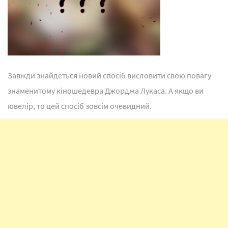
Завжди знайдеться новий спосіб висловити свою повагу
знаменитому кіношедевра Джорджа Лукаса. А якщо ви
ювелір, то цей спосіб зовсім очевидний.