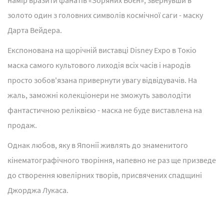
намір вразити фанатів «Зоряних Воєн», звернувши в
золото один з головних символів космічної саги - маску
Дарта Вейдера.
Експонована на щорічній виставці Disney Expo в Токіо
маска самого культового лиходія всіх часів і народів
просто зобов'язана привернути увагу відвідувачів. На
жаль, заможні колекціонери не зможуть заволодіти
фантастичною реліквією - маска не буде виставлена на
продаж.
Однак любов, яку в Японії живлять до знаменитого
кінематографічного творіння, напевно не раз ще призведе
до створення ювелірних творів, присвячених спадщині
Джорджа Лукаса.