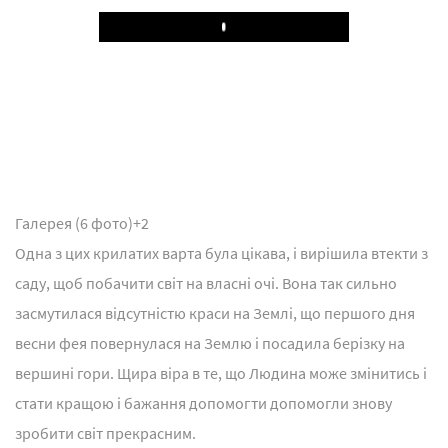
Play
Галерея (6 фото)
+2
Одна з цих крилатих варта була цікава, і вирішила втекти з
саду, щоб побачити світ на власні очі. Вона так сильно
засмутилася відсутністю краси на Землі, що першого дня
весни фея повернулася на Землю і посадила берізку на
вершині гори. Щира віра в те, що Людина може змінитись і
стати кращою і бажання допомогти допомогли знову
зробити світ прекрасним.