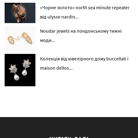
«Чорне золото» north sea minute repeater
від ulysse nardin...
Noudar jewels на лондонському тижні
моди...
Колекція від ювелірного дому buccellati і
maison dellos...