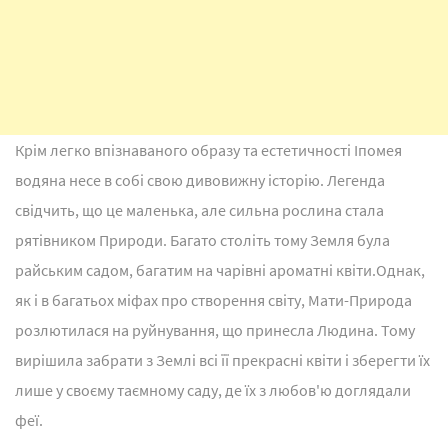
Крім легко впізнаваного образу та естетичності Іпомея
водяна несе в собі свою дивовижну історію. Легенда
свідчить, що це маленька, але сильна рослина стала
рятівником Природи. Багато століть тому Земля була
райським садом, багатим на чарівні ароматні квіти.Однак,
як і в багатьох міфах про створення світу, Мати-Природа
розлютилася на руйнування, що принесла Людина. Тому
вирішила забрати з Землі всі її прекрасні квіти і зберегти їх
лише у своєму таємному саду, де їх з любов'ю доглядали
феї.