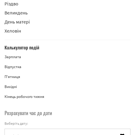
Різдво
Великдень
День матері
Хеловін
Калькулятор подій
Зарплата
Відпустка
П'ятниця
Вихідні
Кінець робочого тижня
Розрахувати час до дати
Виберіть дату: