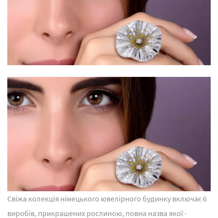
Свіжа колекція німецького ювелірного будинку включає 6
виробів, прикрашених рослиною, повна назва якої -