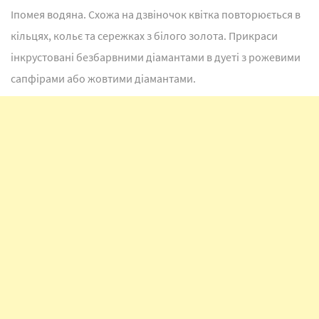
Іпомея водяна. Схожа на дзвіночок квітка повторюється в
кільцях, кольє та сережках з білого золота. Прикраси
інкрустовані безбарвними діамантами в дуеті з рожевими
сапфірами або жовтими діамантами.