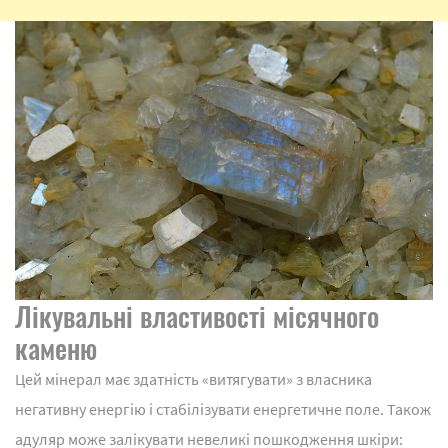
Лікувальні властивості місячного
каменю
Цей мінерал має здатність «витягувати» з власника
негативну енергію і стабілізувати енергетичне поле. Також
адуляр може залікувати невеликі пошкодження шкіри: