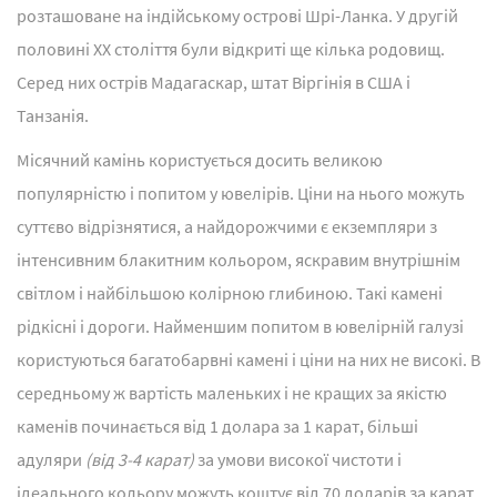
розташоване на індійському острові Шрі-Ланка. У другій
половині XX століття були відкриті ще кілька родовищ.
Серед них острів Мадагаскар, штат Віргінія в США і
Танзанія.
Місячний камінь користується досить великою
популярністю і попитом у ювелірів. Ціни на нього можуть
суттєво відрізнятися, а найдорожчими є екземпляри з
інтенсивним блакитним кольором, яскравим внутрішнім
світлом і найбільшою колірною глибиною. Такі камені
рідкісні і дороги. Найменшим попитом в ювелірній галузі
користуються багатобарвні камені і ціни на них не високі. В
середньому ж вартість маленьких і не кращих за якістю
каменів починається від 1 долара за 1 карат, більші
адуляри
(від 3-4 карат)
за умови високої чистоти і
ідеального кольору можуть коштує від 70 доларів за карат.