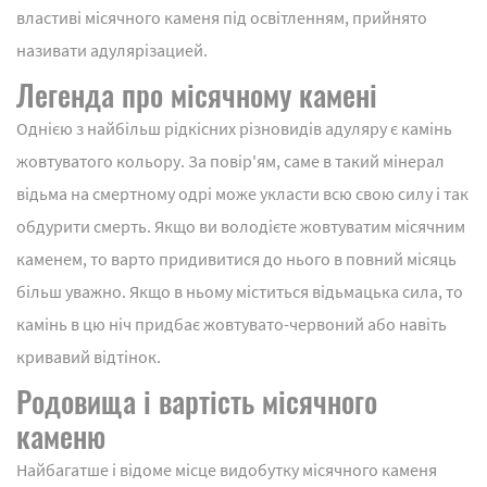
властиві місячного каменя під освітленням, прийнято
називати адулярізацией.
Легенда про місячному камені
Однією з найбільш рідкісних різновидів адуляру є камінь
жовтуватого кольору. За повір'ям, саме в такий мінерал
відьма на смертному одрі може укласти всю свою силу і так
обдурити смерть. Якщо ви володієте жовтуватим місячним
каменем, то варто придивитися до нього в повний місяць
більш уважно. Якщо в ньому міститься відьмацька сила, то
камінь в цю ніч придбає жовтувато-червоний або навіть
кривавий відтінок.
Родовища і вартість місячного
каменю
Найбагатше і відоме місце видобутку місячного каменя