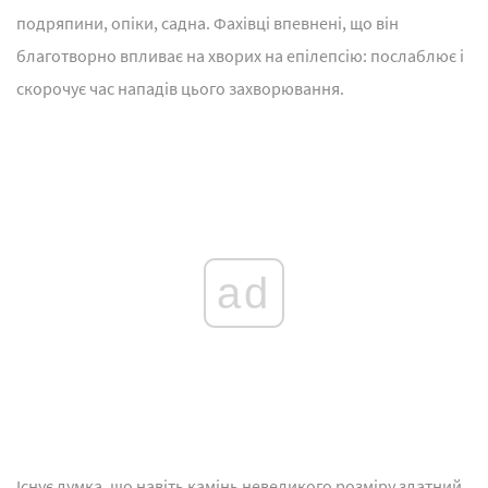
подряпини, опіки, садна. Фахівці впевнені, що він
благотворно впливає на хворих на епілепсію: послаблює і
скорочує час нападів цього захворювання.
ad
Існує думка, що навіть камінь невеликого розміру здатний