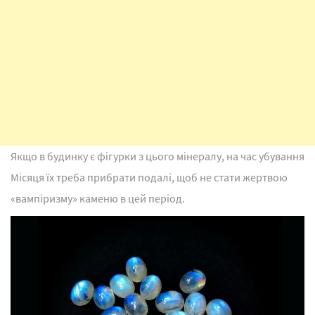
Якщо в будинку є фігурки з цього мінералу, на час убування
Місяця їх треба прибрати подалі, щоб не стати жертвою
«вампіризму» каменю в цей період.