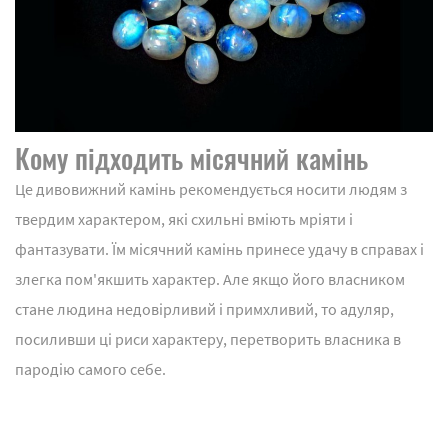
Кому підходить місячний камінь
Це дивовижний камінь рекомендується носити людям з
твердим характером, які схильні вміють мріяти і
фантазувати. Їм місячний камінь принесе удачу в справах і
злегка пом'якшить характер. Але якщо його власником
стане людина недовірливий і примхливий, то адуляр,
посиливши ці риси характеру, перетворить власника в
пародію самого себе.