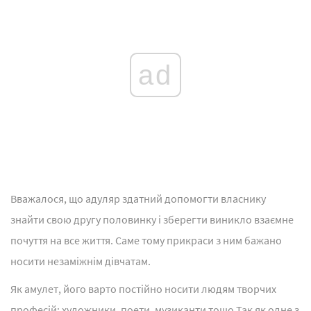
ad
Вважалося, що адуляр здатний допомогти власнику
знайти свою другу половинку і зберегти виникло взаємне
почуття на все життя. Саме тому прикраси з ним бажано
носити незаміжнім дівчатам.
Як амулет, його варто постійно носити людям творчих
професій: художники, поети, музиканти тощо Так як одне з