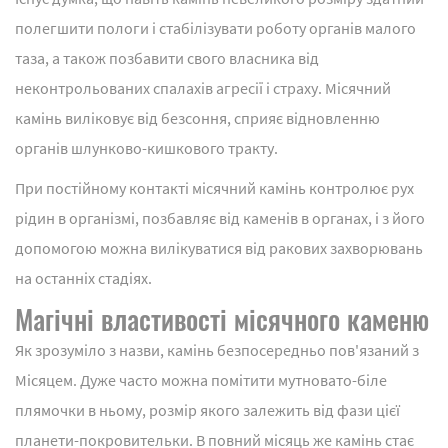
полегшити пологи і стабілізувати роботу органів малого
таза, а також позбавити свого власника від
неконтрольованих спалахів агресії і страху. Місячний
камінь виліковує від безсоння, сприяє відновленню
органів шлунково-кишкового тракту.
При постійному контакті місячний камінь контролює рух
рідин в організмі, позбавляє від каменів в органах, і з його
допомогою можна вилікуватися від ракових захворювань
на останніх стадіях.
Магічні властивості місячного каменю
Як зрозуміло з назви, камінь безпосередньо пов'язаний з
Місяцем. Дуже часто можна помітити мутновато-біле
плямочки в ньому, розмір якого залежить від фази цієї
планети-покровительки. В повний місяць же камінь стає