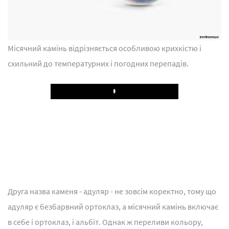
Місячний камінь відрізняється особливою крихкістю і
схильний до температурних і погодних перепадів.
Play
Друга назва каменя - адуляр - не зовсім коректно, тому що
адуляр є безбарвний ортоклаз, а місячний камінь включає
в себе і ортоклаз, і альбіт. Однак ж переливи кольору,