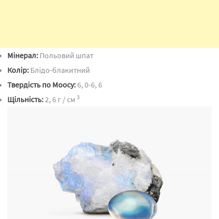
Мінерал:
Польовий шпат
Колір:
Блідо-блакитний
Твердість по Моосу:
6, 0-6, 6
3
Щільність:
2, 6 г / см