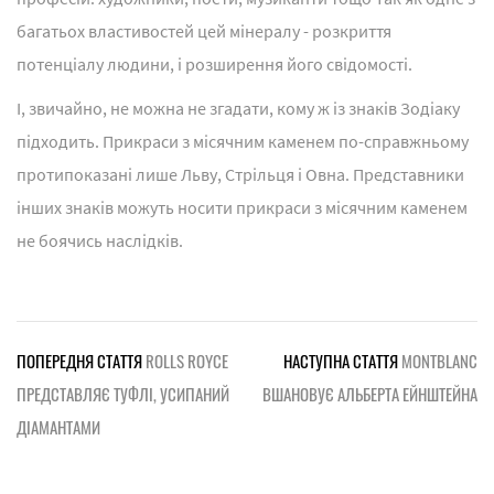
багатьох властивостей цей мінералу - розкриття
потенціалу людини, і розширення його свідомості.
І, звичайно, не можна не згадати, кому ж із знаків Зодіаку
підходить. Прикраси з місячним каменем по-справжньому
протипоказані лише Льву, Стрільця і Овна. Представники
інших знаків можуть носити прикраси з місячним каменем
не боячись наслідків.
ПОПЕРЕДНЯ СТАТТЯ
ROLLS ROYCE
НАСТУПНА СТАТТЯ
MONTBLANC
ПРЕДСТАВЛЯЄ ТУФЛІ, УСИПАНИЙ
ВШАНОВУЄ АЛЬБЕРТА ЕЙНШТЕЙНА
ДІАМАНТАМИ