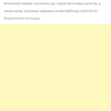
Місячний камінь належить до групи польових шпатів, а
свою назву отримав завдяки незвичайному сріблясто-
блакитного кольору.