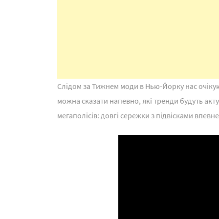
Слідом за Тижнем моди в Нью-Йорку нас очікуют
можна сказати напевно, які тренди будуть акту
мегаполісів: довгі сережки з підвісками впевн