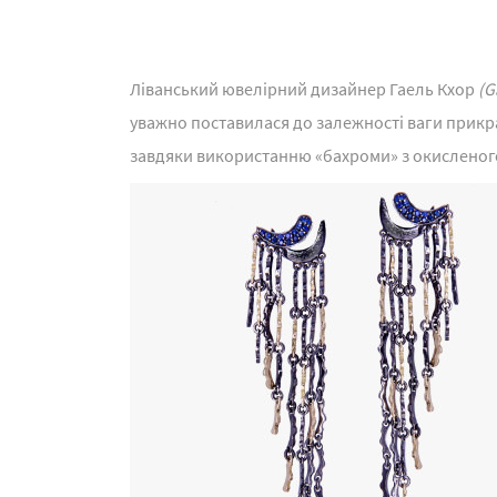
Ліванський ювелірний дизайнер Гаель Кхор
(G
уважно поставилася до залежності ваги прикр
завдяки використанню «бахроми» з окисленого