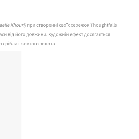
aelle Khouri)
при створенні своїх сережок Thoughtfalls
аси від його довжини. Художній ефект досягається
 срібла і жовтого золота.