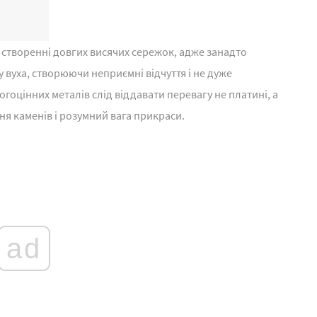
 створенні довгих висячих сережок, адже занадто
 вуха, створюючи неприємні відчуття і не дуже
гоцінних металів слід віддавати перевагу не платині, а
ння каменів і розумний вага прикраси.
ad