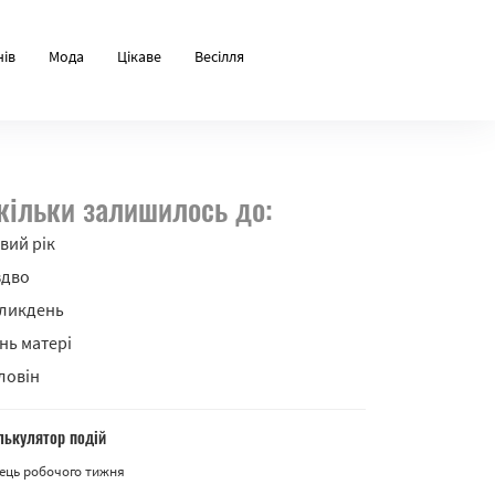
нів
Мода
Цікаве
Весілля
кільки залишилось до:
вий рік
здво
ликдень
нь матері
ловін
лькулятор подій
ець робочого тижня