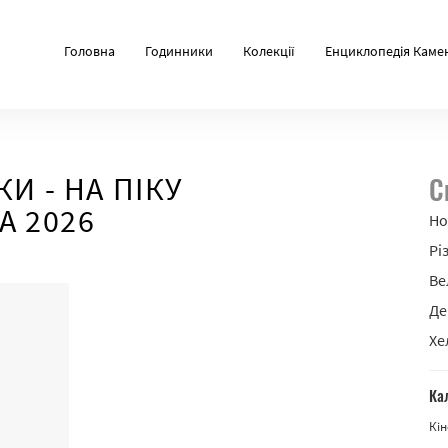
Головна
Годинники
Колекції
Енциклопедія Каме
И - НА ПІКУ
С
А 2026
Но
Рі
Ве
Де
Хе
Ка
Кін