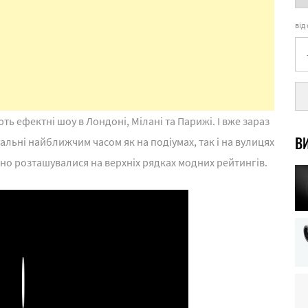
від
ь ефектні шоу в Лондоні, Мілані та Парижі. І вже зараз
ВИ
альні найближчим часом як на подіумах, так і на вулицях
ено розташувалися на верхніх рядках модних рейтингів.
Play