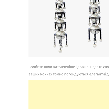
Зробити шию витонченіше і довше, надати сво
ваших мочках томно погойдуються елегантні д