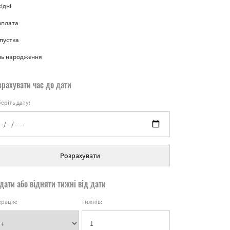
ідні
рплата
пустка
нь народження
зрахувати час до дати
еріть дату:
Розрахувати
дати або відняти тижні від дати
рація:
тижнів: