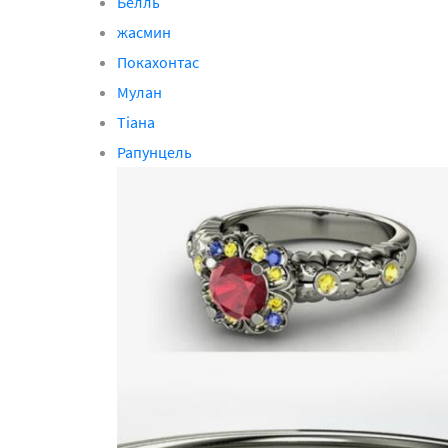
Белль
жасмин
Покахонтас
Мулан
Тіана
Рапунцель