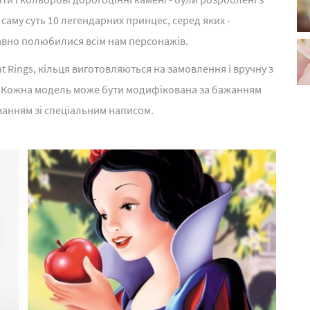
саму суть 10 легендарних принцес, серед яких -
давно полюбилися всім нам персонажів.
t Rings, кільця виготовляються на замовлення і вручну з
 Кожна модель може бути модифікована за бажанням
ванням зі спеціальним написом.