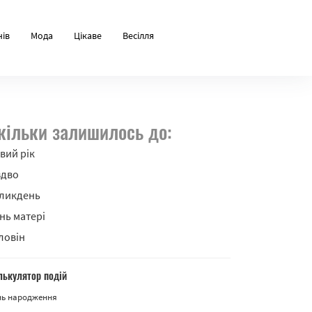
нів
Мода
Цікаве
Весілля
кільки залишилось до:
вий рік
здво
ликдень
нь матері
ловін
лькулятор подій
нь народження