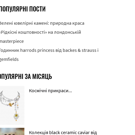
ПОПУЛЯРНІ ПОСТИ
Зелені ювелірні камені: природна краса
«Рідкісні коштовності» на лондонській
masterpiece
Годинник harrods princess від backes & strauss і
gemfields
ОПУЛЯРНІ ЗА МІСЯЦЬ
Космічні прикраси...
Колекція black ceramic caviar від