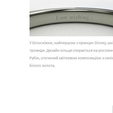
У Білосніжки, найпершою з принцес Disney, шкір
троянди. Дизайн кільця спирається на рослинні
Рубін, оточений квітковою композицією з синіх 
білого золота.