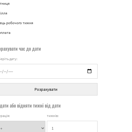
ятниця
ілля
ець робочого тижня
рплата
зрахувати час до дати
еріть дату:
Розрахувати
дати або відняти тижні від дати
рація:
тижнів: