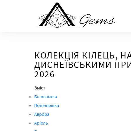
Skip
to
the
content
КОЛЕКЦІЯ КІЛЕЦЬ, Н
ДИСНЕЇВСЬКИМИ ПРИ
2026
Зміст
Білосніжка
Попелюшка
Аврора
Аріель