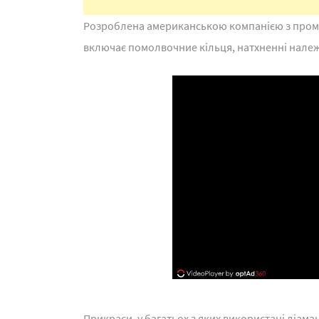
Розроблена американською компанією з промо
включає помолвочние кільця, натхненні нале
Прикраси, у багатьох з яких використані діаман