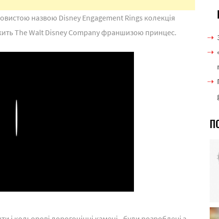
вистою назвою Disney Engagement Rings колекція
жить The Walt Disney Company франшизою принцес.
П
Play
ти і кольорові дорогоцінні камені - були розроблені з