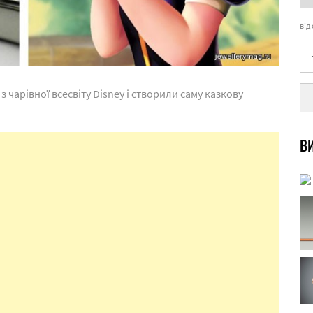
від
чарівної всесвіту Disney і створили саму казкову
ВИ