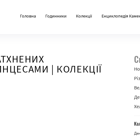
Головна
Годинники
Колекції
Енциклопедія Каме
АТХНЕНИХ
С
НЦЕСАМИ | КОЛЕКЦІЇ
Но
Рі
Ве
Де
Хе
Ка
Де