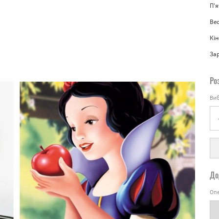
П'
Вес
Кін
За
Ро
Виб
До
Опе