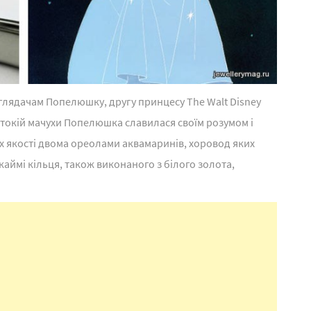
глядачам Попелюшку, другу принцесу The Walt Disney
стокій мачухи Попелюшка славилася своїм розумом і
х якості двома ореолами аквамаринів, хоровод яких
каймі кільця, також виконаного з білого золота,