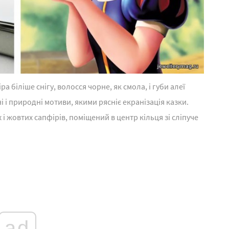
а біліше снігу, волосся чорне, як смола, і губи алеї
 і природні мотиви, якими рясніє екранізація казки.
і жовтих сапфірів, поміщений в центр кільця зі сліпуче
ad