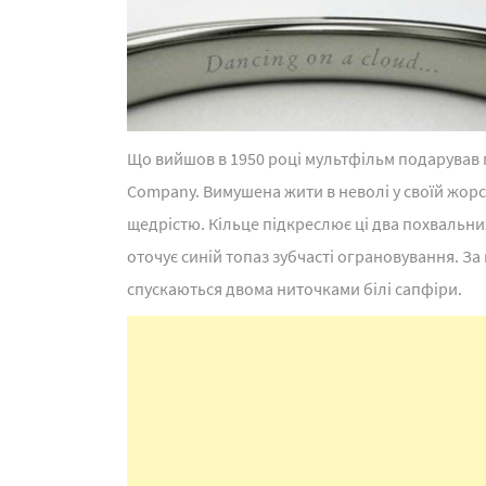
Що вийшов в 1950 році мультфільм подарував 
Company. Вимушена жити в неволі у своїй жор
щедрістю. Кільце підкреслює ці два похвальни
оточує синій топаз зубчасті ограновування. За 
спускаються двома ниточками білі сапфіри.