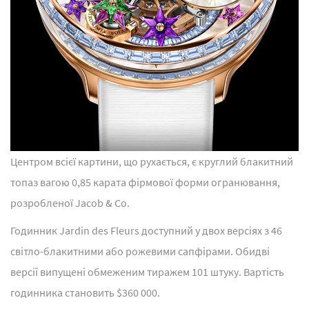
Центром всієї картини, що рухається, є круглий блакитний
топаз вагою 0,85 карата фірмової форми огранювання,
розробленої Jacob & Co.
Годинник Jardin des Fleurs доступний у двох версіях з 46
світло-блакитними або рожевими сапфірами. Обидві
версії випущені обмеженим тиражем 101 штуку. Вартість
годинника становить $360 000.