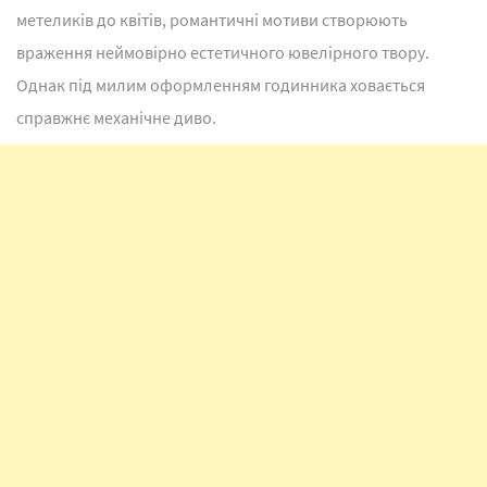
метеликів до квітів, романтичні мотиви створюють
враження неймовірно естетичного ювелірного твору.
Однак під милим оформленням годинника ховається
справжнє механічне диво.