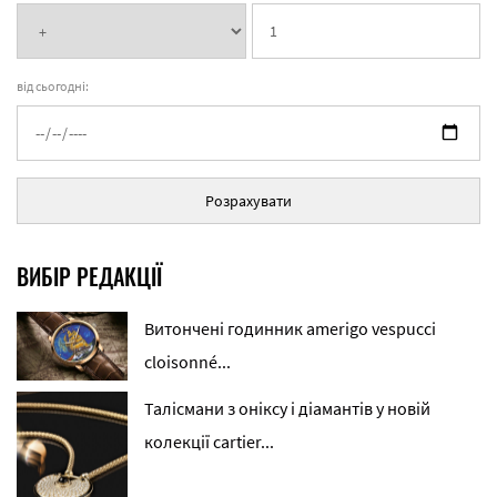
від сьогодні:
Розрахувати
ВИБІР РЕДАКЦІЇ
Витончені годинник amerigo vespucci
cloisonné...
Талісмани з оніксу і діамантів у новій
колекції cartier...