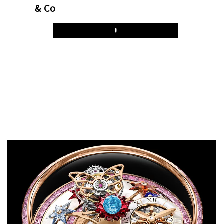
& Co
Play