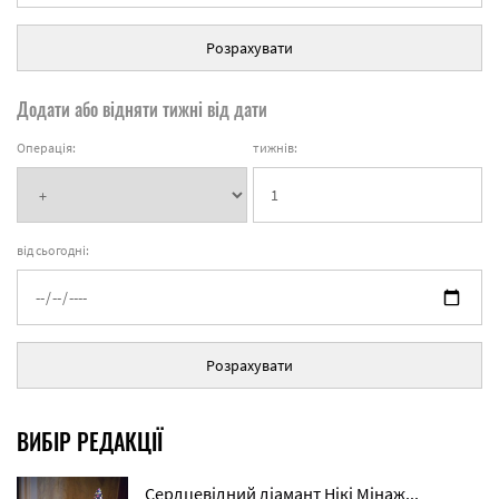
Розрахувати
Додати або відняти тижні від дати
Операція:
тижнів:
від сьогодні:
Розрахувати
ВИБІР РЕДАКЦІЇ
Cердцевідний діамант Нікі Мінаж...