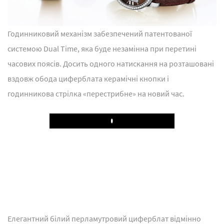
Годинниковий механізм забезпечений патентованої
системою Dual Time, яка буде незамінна при перетині
часових поясів. Досить одного натискання на розташовані
вздовж обода циферблата керамічні кнопки і
годинникова стрілка «перестрибне» на новий час.
Play
Елегантний білий перламутровий циферблат відмінно