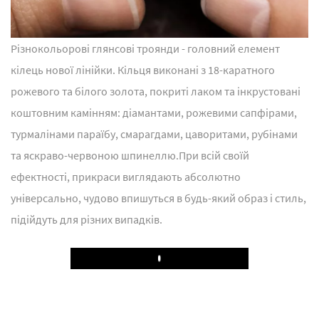
Різнокольорові глянсові троянди - головний елемент
кілець нової лінійки. Кільця виконані з 18-каратного
рожевого та білого золота, покриті лаком та інкрустовані
коштовним камінням: діамантами, рожевими сапфірами,
турмалінами параїбу, смарагдами, цаворитами, рубінами
та яскраво-червоною шпинеллю.При всій своїй
ефектності, прикраси виглядають абсолютно
універсально, чудово впишуться в будь-який образ і стиль,
підійдуть для різних випадків.
Play