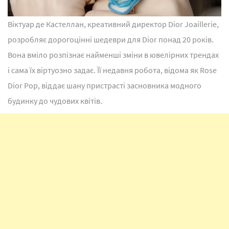
Віктуар де Кастеллан, креативний директор Dior Joaillerie,
розробляє дорогоцінні шедеври для Dior понад 20 років.
Вона вміло розпізнає найменші зміни в ювелірних трендах
і сама їх віртуозно задає. Її недавня робота, відома як Rose
Dior Pop, віддає шану пристрасті засновника модного
будинку до чудових квітів.