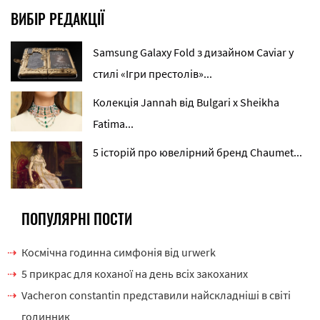
ВИБІР РЕДАКЦІЇ
Samsung Galaxy Fold з дизайном Caviar у
стилі «Ігри престолів»...
Колекція Jannah від Bulgari x Sheikha
Fatima...
5 історій про ювелірний бренд Chaumet...
ПОПУЛЯРНІ ПОСТИ
Космічна годинна симфонія від urwerk
5 прикрас для коханої на день всіх закоханих
Vacheron constantin представили найскладніші в світі
годинник