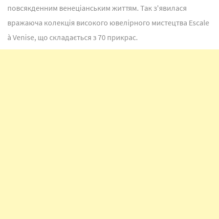
повсякденним венеціанським життям. Так з'явилася
вражаюча колекція високого ювелірного мистецтва Escale
à Venise, що складається з 70 прикрас.