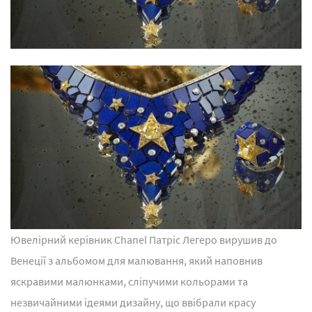
Ювелірний керівник Chanel Патріс Легеро вирушив до
Венеції з альбомом для малювання, який наповнив
яскравими малюнками, сліпучими кольорами та
незвичайними ідеями дизайну, що ввібрали красу