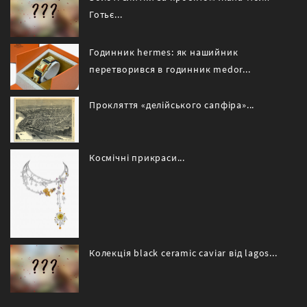
Готьє...
Годинник hermes: як нашийник
перетворився в годинник medor...
Прокляття «делійського сапфіра»...
Космічні прикраси...
Колекція black ceramic caviar від lagos...