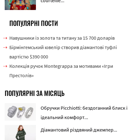
courteille...
ПОПУЛЯРНІ ПОСТИ
Навушники із золота та титану за 15 700 доларів
Бірмінгемський ювелір створив діамантові туфлі
вартістю $390 000
Колекція ручок Montegrappa за мотивами «Ігри
Престолів»
ПОПУЛЯРНІ ЗА МІСЯЦЬ
Обручки Picchiotti: бездоганний блиск і
ідеальний комфорт...
Діамантовий різдвяний джемпер...