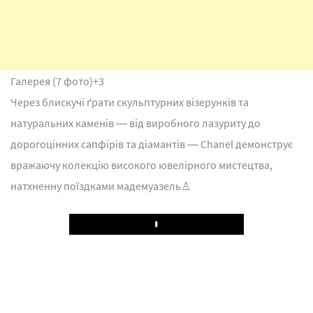
Галерея (7 фото)
+3
Через блискучі ґрати скульптурних візерунків та
натуральних каменів ― від виробного лазуриту до
дорогоцінних сапфірів та діамантів ― Chanel демонструє
вражаючу колекцію високого ювелірного мистецтва,
натхненну поїздками мадемуазель♙
Play