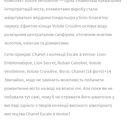
Комплект Volute Vénitienne ― одна з найбільш буквальних
інтерпретацій міста, елементами виробу стали
швартувальні жердини гондольєра у біло-блакитну
смужку. Ефектне кільце Volute Crosière оспівує воду
розкішним центральним сапфіром, оточеним жовтим
золотом, оніксом та діамантами.
Сети прикрас Chanel з колекції Escale à Venise: Lion-
Emblematique, Lion Secret, Ruban Canotier, Volute
Venitienne, Volute Croisière. Фото: Chanel (18 фото)
+14
Звичайно, ніщо не замінить можливість побачити
романтичне місто на воді на власні очі. Але поки ви не
побували тут самі, чому б не отримати його шматочок у
вигляді одного з творів колекції високого ювелірного
мистецтва Chanel Escale à Venise?