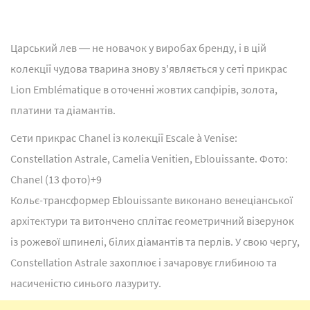
Царський лев ― не новачок у виробах бренду, і в цій
колекції чудова тварина знову з'являється у сеті прикрас
Lion Emblématique в оточенні жовтих сапфірів, золота,
платини та діамантів.
Сети прикрас Chanel із колекції Escale à Venise:
Constellation Astrale, Camelia Venitien, Eblouissante. Фото:
Chanel (13 фото)
+9
Кольє-трансформер Eblouissante виконано венеціанської
архітектури та витончено сплітає геометричний візерунок
із рожевої шпинелі, білих діамантів та перлів. У свою чергу,
Constellation Astrale захоплює і зачаровує глибиною та
насиченістю синього лазуриту.