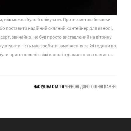
, ніж можна було б очікувати. Проте з метою безпеки
або поставити надійний скляний контейнер для канолі,
есерт, звичайно, не був просто виставлений на вітрину
куштувати гість мав зробити замовлення за 24 години до
були приготовлені свіжі канолі з діамантовою намиста.
НАСТУПНА СТАТТЯ
ЧЕРВОНІ ДОРОГОЦІННІ КАМЕНІ