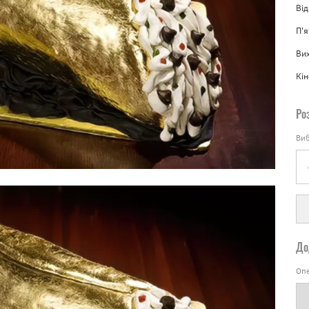
Від
П'
Вих
Кін
Ро
Виб
До
Опе