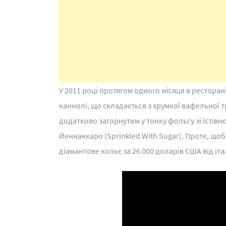
У 2011 році протягом одного місяця в рестора
каннолі, що складається з хрумкої вафельної тр
додатково загорнутим у тонку фольгу зі їстівн
Йеннаккаро (Sprinkled With Sugar). Проте, що
діамантове кольє за 26 000 доларів США від іт