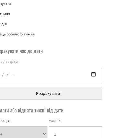
пустка
ятниця
ідні
ець робочого тижня
зрахувати час до дати
еріть дату:
Розрахувати
дати або відняти тижні від дати
рація:
тижнів: