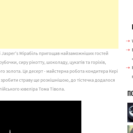
ні Jasper's Мірабіль пригощав найзаможніших гостей
убочки, сиру рікотту, шоколаду, цукатів та горіхів,
ого золота. Це десерт - майстерна робота кондитера Кері
б зробити страву ще розкішнішою, до тістечка додалося
алійського ювеліра Тома Тівола.
П