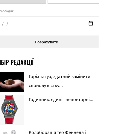
 сьогодні:
Розрахувати
БІР РЕДАКЦІЇ
Горіх тагуа, здатний замінити
слонову кістку...
Годинник: єдині і неповторні...
Колаборація тео Феннела і