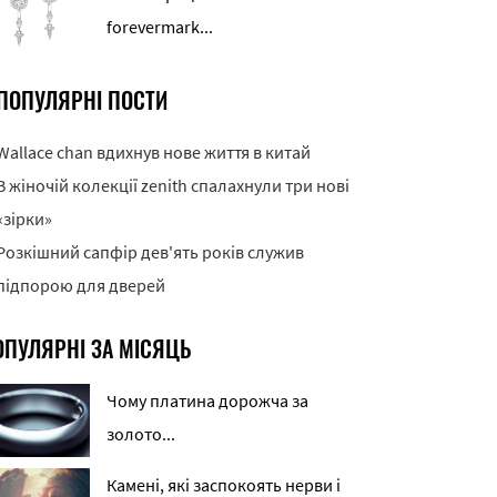
forevermark...
ПОПУЛЯРНІ ПОСТИ
Wallace chan вдихнув нове життя в китай
В жіночій колекції zenith спалахнули три нові
«зірки»
Розкішний сапфір дев'ять років служив
підпорою для дверей
ОПУЛЯРНІ ЗА МІСЯЦЬ
Чому платина дорожча за
золото...
Камені, які заспокоять нерви і