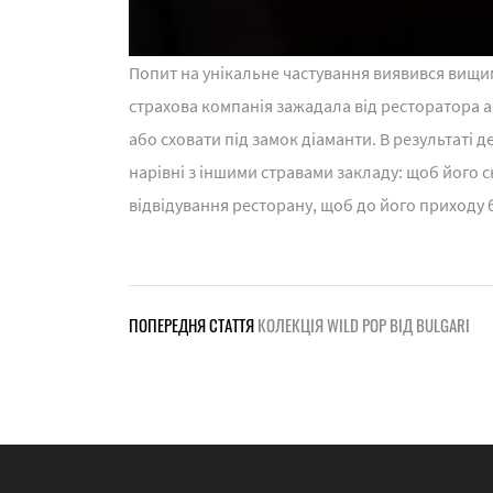
Попит на унікальне частування виявився вищим
страхова компанія зажадала від ресторатора 
або сховати під замок діаманти. В результаті д
нарівні з іншими стравами закладу: щоб його с
відвідування ресторану, щоб до його приходу 
ПОПЕРЕДНЯ СТАТТЯ
КОЛЕКЦІЯ WILD POP ВІД BULGARI