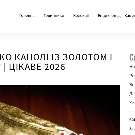
Головна
Годинники
Колекції
Енциклопедія Каме
О КАНОЛІ ІЗ ЗОЛОТОМ І
С
| ЦІКАВЕ 2026
Но
Рі
Ве
Де
Хе
Ка
За