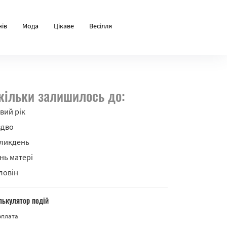
нів
Мода
Цікаве
Весілля
кільки залишилось до:
вий рік
здво
ликдень
нь матері
ловін
лькулятор подій
рплата