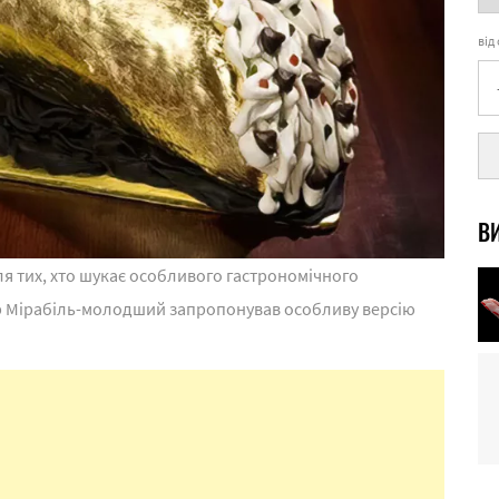
від
ВИ
ля тих, хто шукає особливого гастрономічного
р Мірабіль-молодший запропонував особливу версію