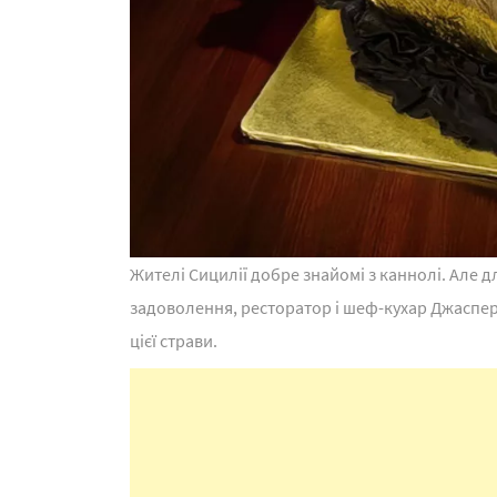
Жителі Сицилії добре знайомі з каннолі. Але д
задоволення, ресторатор і шеф-кухар Джаспе
цієї страви.