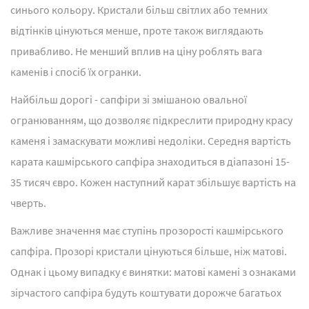
синього кольору. Кристали більш світлих або темних
відтінків цінуються менше, проте також виглядають
привабливо. Не менший вплив на ціну роблять вага
каменів і спосіб їх огранки.
Найбільш дорогі - сапфіри зі змішаною овальної
огранюванням, що дозволяє підкреслити природну красу
каменя і замаскувати можливі недоліки. Середня вартість
карата кашмірського сапфіра знаходиться в діапазоні 15-
35 тисяч євро. Кожен наступний карат збільшує вартість на
чверть.
Важливе значення має ступінь прозорості кашмірського
сапфіра. Прозорі кристали цінуються більше, ніж матові.
Однак і цьому випадку є винятки: матові камені з ознаками
зірчастого сапфіра будуть коштувати дорожче багатьох