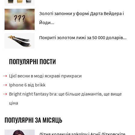
Золоті запонки у формі Дарта Вейдера і
Йоди...
Покриті золотом лижі за 50 000 доларів...
ПОПУЛЯРНІ ПОСТИ
Цієї весни в моді яскраві прикраси
Iphone 6 від brikk
Bright night fantasy bra: ще більше діамантів, ще вище
ціна
ПОПУЛЯРНІ ЗА МІСЯЦЬ
Літня колекція sokolov і Агнії Дітковскіте...