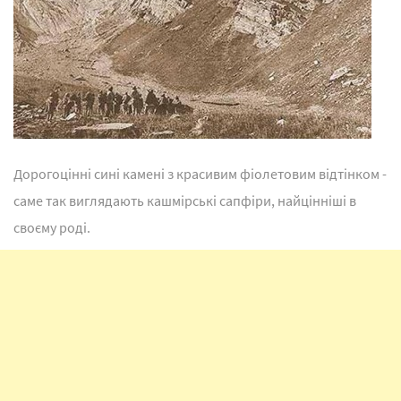
Дорогоцінні сині камені з красивим фіолетовим відтінком -
саме так виглядають кашмірські сапфіри, найцінніші в
своєму роді.