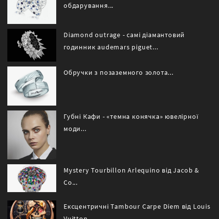
обдарування...
Diamond outrage - самі діамантовий
годинник audemars piguet...
Обручки з позаземного золота...
Губні Кафи - «темна конячка» ювелірної
моди...
Mystery Tourbillon Arlequino від Jacob &
Co...
Ексцентричні Tambour Carpe Diem від Louis
Vuitton...