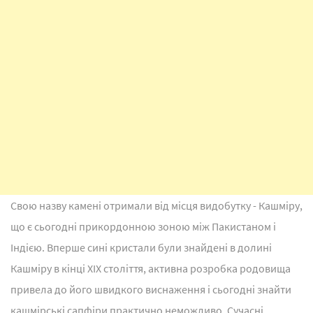
Свою назву камені отримали від місця видобутку - Кашміру,
що є сьогодні прикордонною зоною між Пакистаном і
Індією. Вперше сині кристали були знайдені в долині
Кашміру в кінці XIX століття, активна розробка родовища
привела до його швидкого виснаження і сьогодні знайти
кашмірські сапфіри практично неможливо. Сучасні