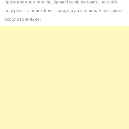
прозорих примірників. Зірчасті сапфіри мають на своїй
поверхні світлове обрис зірки, що дозволяє каменю сяяти
особливо сильно.