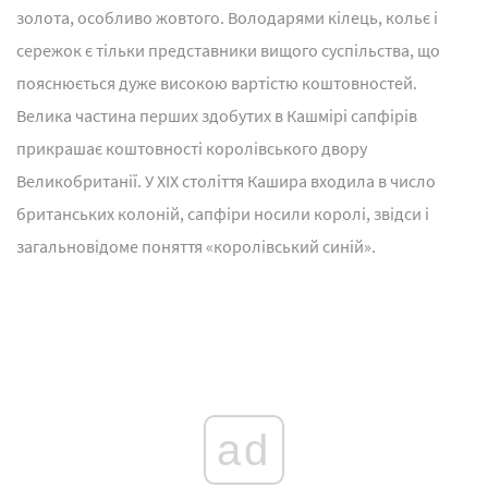
золота, особливо жовтого. Володарями кілець, кольє і
сережок є тільки представники вищого суспільства, що
пояснюється дуже високою вартістю коштовностей.
Велика частина перших здобутих в Кашмірі сапфірів
прикрашає коштовності королівського двору
Великобританії. У XIX століття Кашира входила в число
британських колоній, сапфіри носили королі, звідси і
загальновідоме поняття «королівський синій».
ad