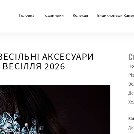
Головна
Годинники
Колекції
Енциклопедія Каме
ВЕСІЛЬНІ АКСЕСУАРИ
С
 ВЕСІЛЛЯ 2026
Но
Рі
Ве
Де
Хе
Ка
Де