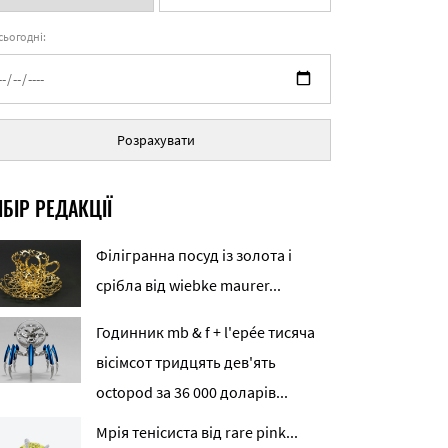
 сьогодні:
Розрахувати
БІР РЕДАКЦІЇ
Філігранна посуд із золота і
срібла від wiebke maurer...
Годинник mb & f + l'epée тисяча
вісімсот тридцять дев'ять
octopod за 36 000 доларів...
Мрія тенісиста від rare pink...