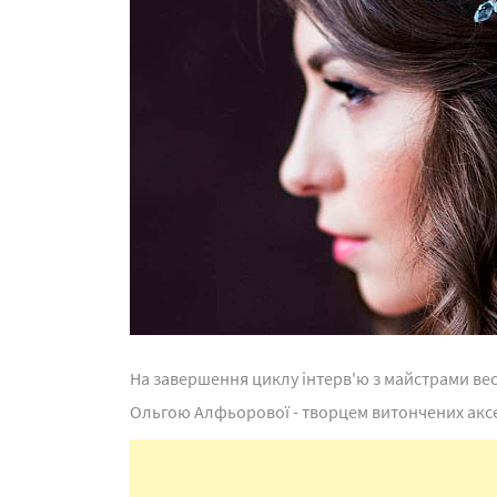
На завершення циклу інтерв'ю з майстрами ве
Ольгою Алфьорової - творцем витончених аксе