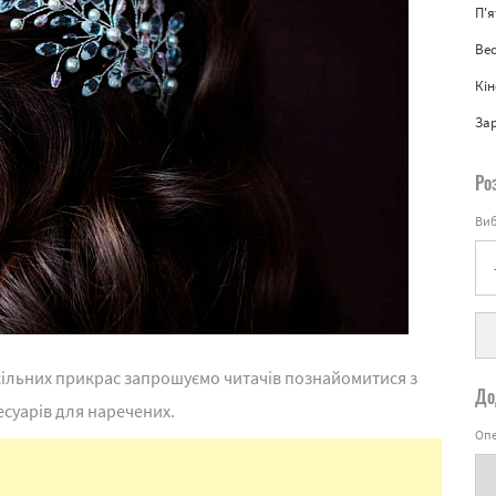
П'
Вес
Кін
За
Ро
Виб
сільних прикрас запрошуємо читачів познайомитися з
До
суарів для наречених.
Опе