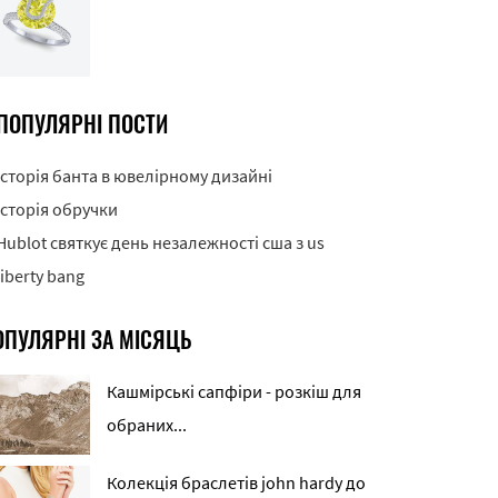
ПОПУЛЯРНІ ПОСТИ
Історія банта в ювелірному дизайні
Історія обручки
Hublot святкує день незалежності сша з us
liberty bang
ОПУЛЯРНІ ЗА МІСЯЦЬ
Кашмірські сапфіри - розкіш для
обраних...
Колекція браслетів john hardy до