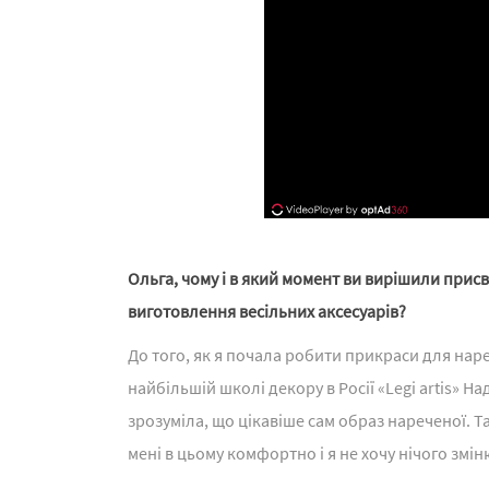
Ольга, чому і в який момент ви вирішили прис
виготовлення весільних аксесуарів?
До того, як я почала робити прикраси для нар
найбільшій школі декору в Росії «Legi artis» Н
зрозуміла, що цікавіше сам образ нареченої. Т
мені в цьому комфортно і я не хочу нічого зм