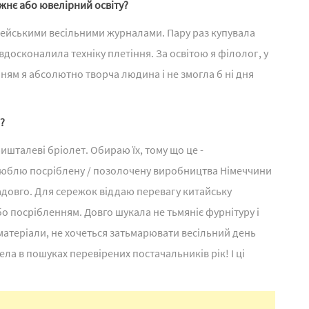
ожнє або ювелірний освіту?
пейськими весільними журналами. Пару раз купувала
досконалила техніку плетіння. За освітою я філолог, у
нням я абсолютно творча людина і не змогла б ні дня
?
ишталеві бріолет. Обираю їх, тому що це -
 люблю посріблену / позолочену виробництва Німеччини
надовго. Для сережок віддаю перевагу китайську
о посрібленням. Довго шукала не тьмяніє фурнітуру і
матеріали, не хочеться затьмарювати весільний день
ела в пошуках перевірених постачальників рік! І ці