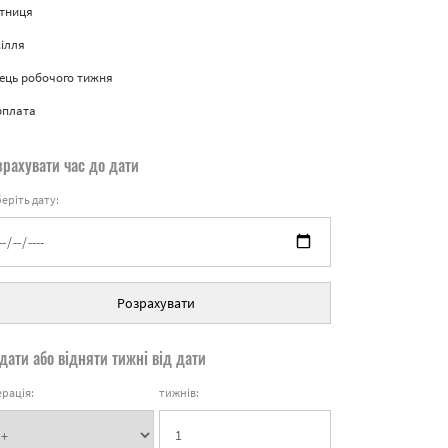
ятниця
ілля
ець робочого тижня
рплата
зрахувати час до дати
еріть дату:
Розрахувати
дати або відняти тижні від дати
рація:
тижнів: