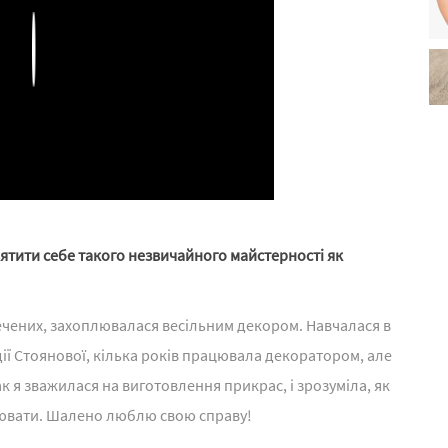
Play
вятити себе такого незвичайного майстерності як
ечених, захоплювалася весільним декором. Навчалася в
адії Стоянової, кілька років працювала декоратором, але
ак я зважилася на виготовлення прикрас, і зрозуміла, як
інювати. Шалено люблю свою справу!