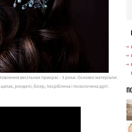
товлення весільних прикрас - 3 роки. Основні матеріали:
 цапах, ронделі, бісер, посріблена і позолочена дріт.
П