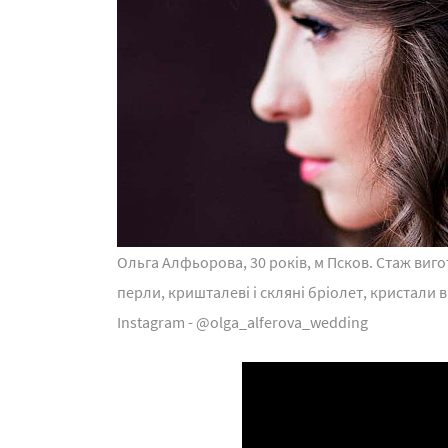
Ольга Алфьорова, 30 років, м Псков. Стаж виго
перли, кришталеві і скляні бріолет, кристали в
Instagram - @olga_alferova_wedding