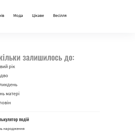
нів
Мода
Цікаве
Весілля
кільки залишилось до:
вий рік
здво
ликдень
нь матері
ловін
лькулятор подій
нь народження