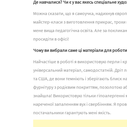
Де навчалися? Чи є у вас якесь спеціальне худ
Можна сказати, що я самоучка, надихнув євро
майстер-класи з виготовлення прикрас, трохи в
мене вища педагогічна освіта. Але за поклика
просидіти в офісі!
Чому ви вибрали саме ці матеріали для роботи
Найчастіше в роботі я використовую перли і кр
універсальний матеріал, самодостатній. Дріт
та США, де вони темніють і зберігають блиск 
фурнітуру з родієвим покриттям, позолотою аб
знайшла! Використовую тільки гіпоалергенні 
нареченої запаленням вух і свербінням. Я пров
постачальники гарантують мені якість.